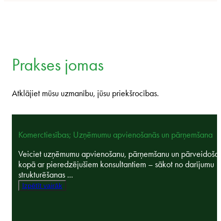
Prakses jomas
Atklājiet mūsu uzmanību, jūsu priekšrocības.
Komerctiesības; Uzņēmumu apvienošanās un pārņemšana
Veiciet uzņēmumu apvienošanu, pārņemšanu un pārveidoša
kopā ar pieredzējušiem konsultantiem – sākot no darījumu
strukturēšanas ...
Izpētīt vairāk