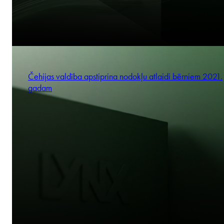
Čehijas valdība apstiprina nodokļu atlaidi bērniem 2021.
gadam