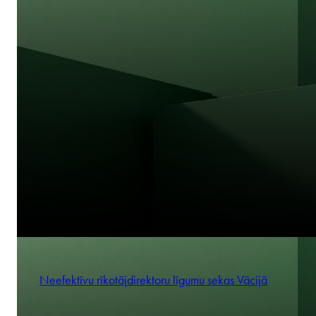
Neefektīvu rīkotājdirektoru līgumu sekas Vācijā