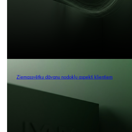
Ziemassvētku dāvanu nodokļu aspekti klientiem