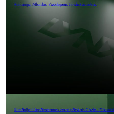
Rumānija: Atlaides. Zaudējumi. Juridiskās sekas.
Rumānija: Nepārvaramas varas pārskats Covid-19 konte