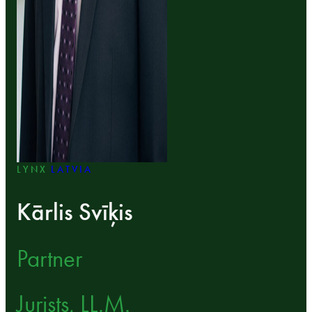
LYNX
LATVIA
Kārlis Svīķis
Partner
Jurists, LL.M.