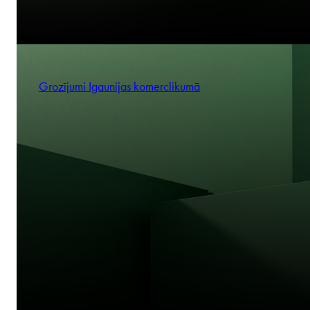
Grozījumi Igaunijas komerclikumā