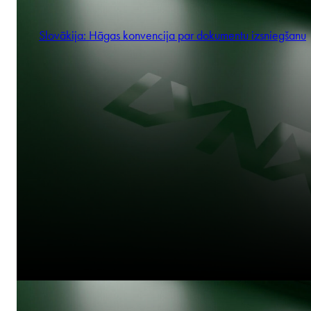
Slovākija: Hāgas konvencija par dokumentu izsniegšanu