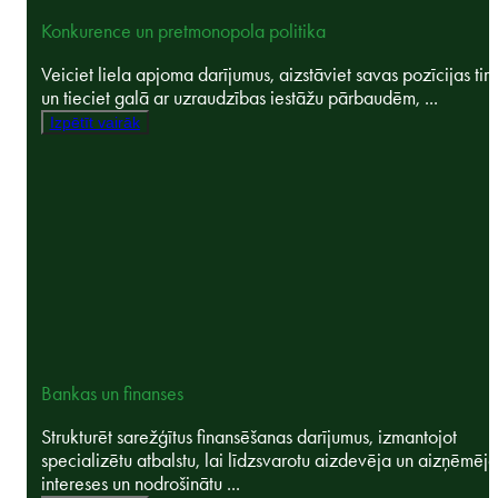
Konkurence un pretmonopola politika
Veiciet liela apjoma darījumus, aizstāviet savas pozīcijas tir
un tieciet galā ar uzraudzības iestāžu pārbaudēm, ...
Izpētīt vairāk
Bankas un finanses
Strukturēt sarežģītus finansēšanas darījumus, izmantojot
specializētu atbalstu, lai līdzsvarotu aizdevēja un aizņēmēja
intereses un nodrošinātu ...