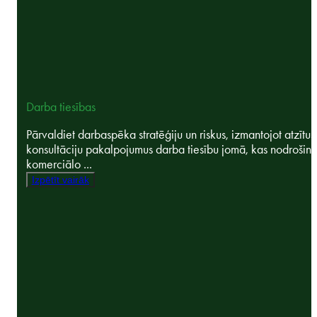
Darba tiesības
Pārvaldiet darbaspēka stratēģiju un riskus, izmantojot atzītus
konsultāciju pakalpojumus darba tiesību jomā, kas nodrošin
komerciālo ...
Izpētīt vairāk