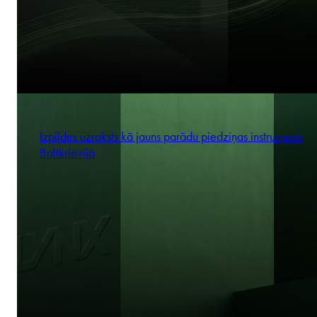
Izpildes uzraksts kā jauns parādu piedziņas instruments
Baltkrievijā