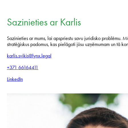
Sazinieties ar Karlis
Sazinieties ar mums, lai apspriestu savu juridisko problēmu. Mū
stratēģiskus padomus, kas pielāgoti jūsu uzņēmumam un tā ko
karlis.svikis@lynx.legal
+371 66164411
LinkedIn