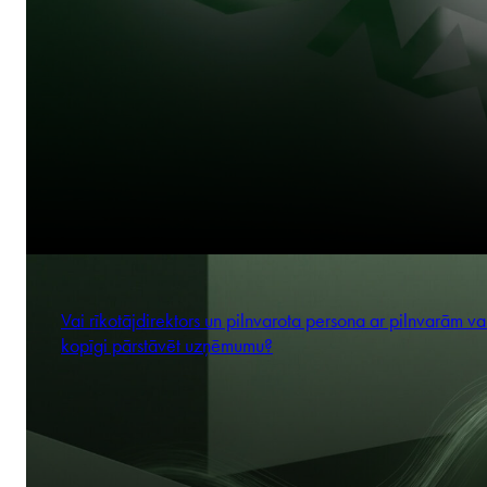
Vai rīkotājdirektors un pilnvarota persona ar pilnvarām va
kopīgi pārstāvēt uzņēmumu?