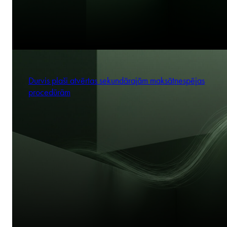
Durvis plaši atvērtas sekundārajām maksātnespējas
procedūrām