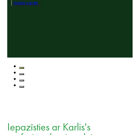
Izpētīt vairāk
Iepazīsties ar Karlis's