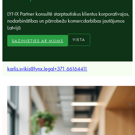
LYNX Partner konsultē starptautiskus klientus korporatīvajos,
nodarbinātības un pārrobežu komercdarbības jautājumos
Latvijā
VIETA
SAZINIETIES AR MUMS
karlis.svikis@lynx.legal
+371 66164411