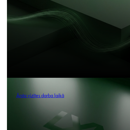
Ārsta vizītes darba laikā