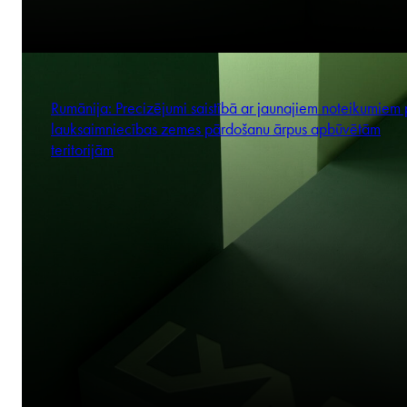
Rumānija: Precizējumi saistībā ar jaunajiem noteikumiem 
lauksaimniecības zemes pārdošanu ārpus apbūvētām
teritorijām