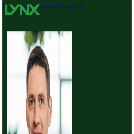
Pāriet uz galveno saturu
Pāriet uz kājeni