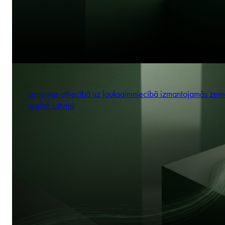
Izmaiņas attiecībā uz lauksaimniecībā izmantojamās zem
iegādi Latvijā