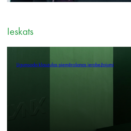
Ieskats
Līgumsoda klauzulas piemērošanas ierobežojumi