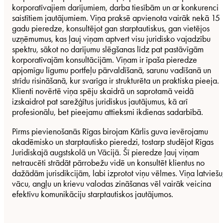
korporatīvajiem darījumiem, darba tiesībām un ar konkurenci
saistītiem jautājumiem. Viņa praksē apvienota vairāk nekā 15
gadu pieredze, konsultējot gan starptautiskus, gan vietējos
uzņēmumus, kas ļauj viņam aptvert visu juridisko vajadzību
spektru, sākot no darījumu slēgšanas līdz pat pastāvīgām
korporatīvajām konsultācijām. Viņam ir īpaša pieredze
apjomīgu līgumu portfeļu pārvaldīšanā, sarunu vadīšanā un
strīdu risināšanā, kur svarīga ir strukturēta un praktiska pieeja.
Klienti novērtē viņa spēju skaidrā un saprotamā veidā
izskaidrot pat sarežģītus juridiskus jautājumus, kā arī
profesionālu, bet pieejamu attieksmi ikdienas sadarbībā.
Pirms pievienošanās Rīgas birojam Kārlis guva ievērojamu
akadēmisko un starptautisko pieredzi, tostarp studējot Rīgas
Juridiskajā augstskolā un Vācijā. Šī pieredze ļauj viņam
netraucēti strādāt pārrobežu vidē un konsultēt klientus no
dažādām jurisdikcijām, labi izprotot viņu vēlmes. Viņa latviešu
vācu, angļu un krievu valodas zināšanas vēl vairāk veicina
efektīvu komunikāciju starptautiskos jautājumos.