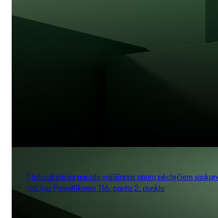
Naturalizācija nacistu vajāšanas upuru pēctečiem saskaņ
Vācijas Pamatlikuma 116. panta 2. punktu