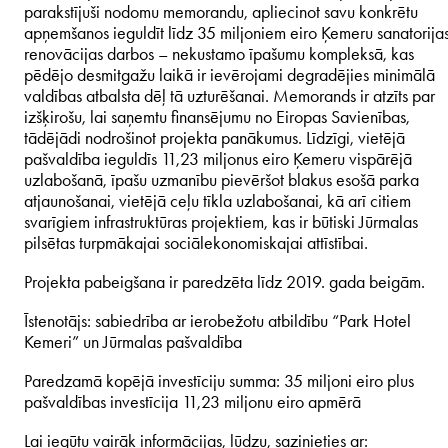
parakstījuši nodomu memorandu, apliecinot savu konkrētu
apņemšanos ieguldīt līdz 35 miljoniem eiro Ķemeru sanatorija
renovācijas darbos – nekustamo īpašumu kompleksā, kas
pēdējo desmitgažu laikā ir ievērojami degradējies minimālā
valdības atbalsta dēļ tā uzturēšanai. Memorands ir atzīts par
izšķirošu, lai saņemtu finansējumu no Eiropas Savienības,
tādējādi nodrošinot projekta panākumus. Līdzīgi, vietējā
pašvaldība ieguldīs 11,23 miljonus eiro Ķemeru vispārējā
uzlabošanā, īpašu uzmanību pievēršot blakus esošā parka
atjaunošanai, vietējā ceļu tīkla uzlabošanai, kā arī citiem
svarīgiem infrastruktūras projektiem, kas ir būtiski Jūrmalas
pilsētas turpmākajai sociālekonomiskajai attīstībai.
Projekta pabeigšana ir paredzēta līdz 2019. gada beigām.
Īstenotājs: sabiedrība ar ierobežotu atbildību “Park Hotel
Kemeri” un Jūrmalas pašvaldība
Paredzamā kopējā investīciju summa: 35 miljoni eiro plus
pašvaldības investīcija 11,23 miljonu eiro apmērā
Lai iegūtu vairāk informācijas, lūdzu, sazinieties ar: