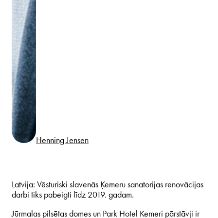
Henning Jensen
Latvija: Vēsturiski slavenās Ķemeru sanatorijas renovācijas
darbi tiks pabeigti līdz 2019. gadam.
Jūrmalas pilsētas domes un Park Hotel Kemeri pārstāvji ir