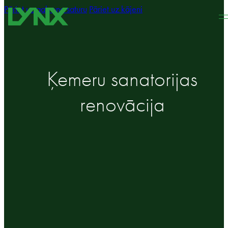
Pāriet uz galveno saturu
Pāriet uz kājeni
Ķemeru sanatorijas
renovācija