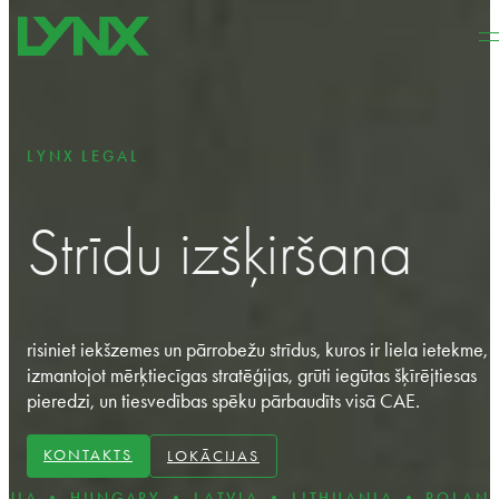
Pāriet uz galveno saturu
Pāriet uz kājeni
LYNX LEGAL
Strīdu izšķiršana
risiniet iekšzemes un pārrobežu strīdus, kuros ir liela ietekme,
izmantojot mērķtiecīgas stratēģijas,
grūti iegūtas
šķīrējtiesas
pieredzi
, un tiesvedības spēku
pārbaudīts
visā CAE.
KONTAKTS
LOKĀCIJAS
NGARY • LATVIA • LITHUANIA • POLAND • ROMAN