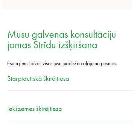
Mūsu galvenās konsultāciju
jomas Strīdu izšķiršana
Esam jums līdzās visos jūsu juridiskā ceļojuma posmos.
Starptautiskā šķīrējtiesa
Iekšzemes šķīrējtiesa