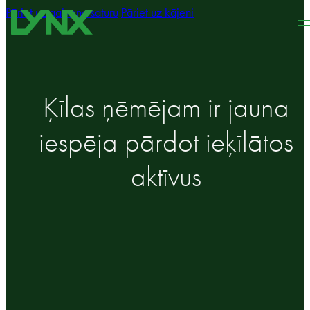
Pāriet uz galveno saturu
Pāriet uz kājeni
Ķīlas ņēmējam ir jauna
iespēja pārdot ieķīlātos
aktīvus