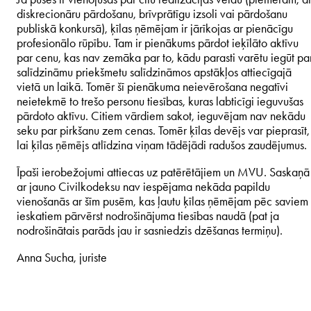
diskrecionāru pārdošanu, brīvprātīgu izsoli vai pārdošanu
publiskā konkursā), ķīlas ņēmējam ir jārīkojas ar pienācīgu
profesionālo rūpību. Tam ir pienākums pārdot ieķīlāto aktīvu
par cenu, kas nav zemāka par to, kādu parasti varētu iegūt pa
salīdzināmu priekšmetu salīdzināmos apstākļos attiecīgajā
vietā un laikā. Tomēr šī pienākuma neievērošana negatīvi
neietekmē to trešo personu tiesības, kuras labticīgi ieguvušas
pārdoto aktīvu. Citiem vārdiem sakot, ieguvējam nav nekādu
seku par pirkšanu zem cenas. Tomēr ķīlas devējs var pieprasīt,
lai ķīlas ņēmējs atlīdzina viņam tādējādi radušos zaudējumus.
Īpaši ierobežojumi attiecas uz patērētājiem un MVU. Saskaņā
ar jauno Civilkodeksu nav iespējama nekāda papildu
vienošanās ar šīm pusēm, kas ļautu ķīlas ņēmējam pēc saviem
ieskatiem pārvērst nodrošinājuma tiesības naudā (pat ja
nodrošinātais parāds jau ir sasniedzis dzēšanas termiņu).
Anna Sucha, juriste