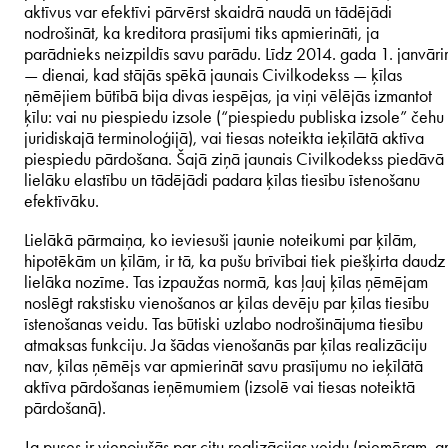
aktīvus var efektīvi pārvērst skaidrā naudā un tādējādi
nodrošināt, ka kreditora prasījumi tiks apmierināti, ja
parādnieks neizpildīs savu parādu. Līdz 2014. gada 1. janvār
— dienai, kad stājās spēkā jaunais Civilkodekss — ķīlas
ņēmējiem būtībā bija divas iespējas, ja viņi vēlējās izmantot
ķīlu: vai nu piespiedu izsole (“piespiedu publiska izsole” čehu
juridiskajā terminoloģijā), vai tiesas noteikta ieķīlātā aktīva
piespiedu pārdošana. Šajā ziņā jaunais Civilkodekss piedāvā
lielāku elastību un tādējādi padara ķīlas tiesību īstenošanu
efektīvāku.
Lielākā pārmaiņa, ko ieviesuši jaunie noteikumi par ķīlām,
hipotēkām un ķīlām, ir tā, ka pušu brīvībai tiek piešķirta daudz
lielāka nozīme. Tas izpaužas normā, kas ļauj ķīlas ņēmējam
noslēgt rakstisku vienošanos ar ķīlas devēju par ķīlas tiesību
īstenošanas veidu. Tas būtiski uzlabo nodrošinājuma tiesību
atmaksas funkciju. Ja šādas vienošanās par ķīlas realizāciju
nav, ķīlas ņēmējs var apmierināt savu prasījumu no ieķīlātā
aktīva pārdošanas ieņēmumiem (izsolē vai tiesas noteiktā
pārdošanā).
Ja puses ir vienojušās par citu realizācijas veidu (piemēram, a