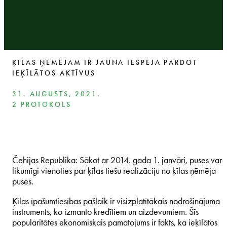
ĶĪLAS ŅĒMĒJAM IR JAUNA IESPĒJA PĀRDOT
IEĶĪLĀTOS AKTĪVUS
31. AUGUSTS, 2021.
2 PROTOKOLS
Čehijas Republika: Sākot ar 2014. gada 1. janvāri, puses var
likumīgi vienoties par ķīlas tiešu realizāciju no ķīlas ņēmēja
puses.
Ķīlas īpašumtiesības pašlaik ir visizplatītākais nodrošinājuma
instruments, ko izmanto kredītiem un aizdevumiem. Šīs
popularitātes ekonomiskais pamatojums ir fakts, ka ieķīlātos