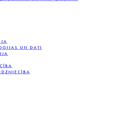
IJA
OĢIJAS UN DATI
IJA
CĪBA
RDZNIECĪBA