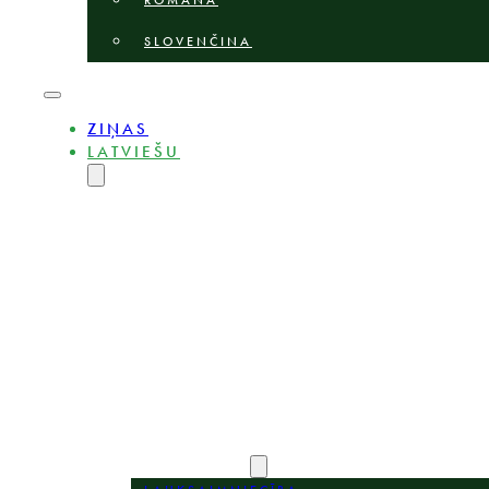
ROMÂNĂ
SLOVENČINA
ZIŅAS
LATVIEŠU
ENGLISH
MAGYAR
DEUTSCH
POLSKI
БЪЛГАРСКИ
ČEŠTINA
LIETUVIŲ
ROMÂNĂ
SLOVENČINA
PAR
EKSPERTI
PRAKSES JOMAS