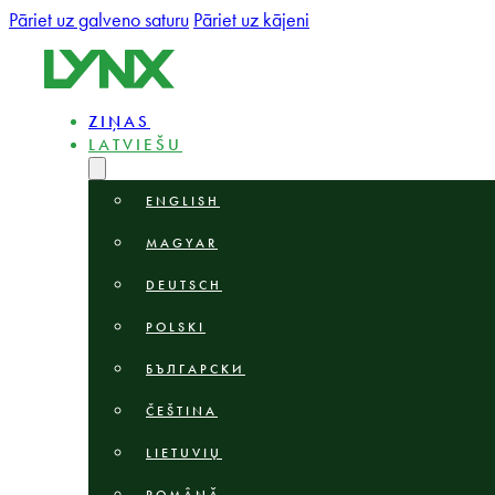
Pāriet uz galveno saturu
Pāriet uz kājeni
ZIŅAS
LATVIEŠU
ENGLISH
MAGYAR
DEUTSCH
POLSKI
БЪЛГАРСКИ
ČEŠTINA
LIETUVIŲ