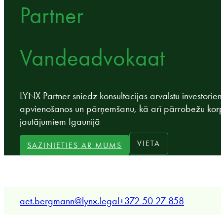
Partner
Vandeadvokaat
LYNX Partner sniedz konsultācijas ārvalstu investor
apvienošanos un pārņemšanu, kā arī pārrobežu kor
jautājumiem Igaunijā
VIETA
SAZINIETIES AR MUMS
aet.bergmann@lynx.legal
+372 50 27 858