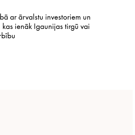
bā ar ārvalstu investoriem un
kas ienāk Igaunijas tirgū vai
rbību