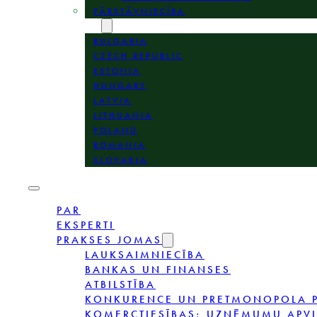
PĀRSTĀVNIECĪBA
VIETAS
BULGARIA
CZECH REPUBLIC
ESTONIA
HUNGARY
LATVIA
LITHUANIA
POLAND
ROMANIA
SLOVAKIA
PAR
EKSPERTI
PRAKSES JOMAS
LAUKSAIMNIECĪBA
BANKAS UN FINANSES
ATBILSTĪBA
KONKURENCE UN PRETMONOPOLA P
KOMERCTIESĪBAS; UZŅĒMUMU APV