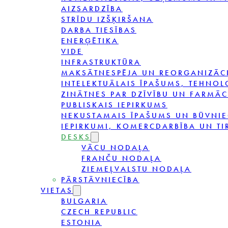
AIZSARDZĪBA
STRĪDU IZŠĶIRŠANA
DARBA TIESĪBAS
ENERĢĒTIKA
VIDE
INFRASTRUKTŪRA
MAKSĀTNESPĒJA UN REORGANIZĀC
INTELEKTUĀLAIS ĪPAŠUMS, TEHNOL
ZINĀTNES PAR DZĪVĪBU UN FARMĀC
PUBLISKAIS IEPIRKUMS
NEKUSTAMAIS ĪPAŠUMS UN BŪVNIE
IEPIRKUMI, KOMERCDARBĪBA UN TI
DESKS
VĀCU NODAĻA
FRANČU NODAĻA
ZIEMEĻVALSTU NODAĻA
PĀRSTĀVNIECĪBA
VIETAS
BULGARIA
CZECH REPUBLIC
ESTONIA