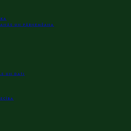
IKA
ŠANĀS UN PĀRŅEMŠANA
AS UN DATI
IECĪBA