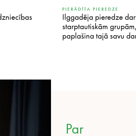
PIERĀDĪTA PIEREDZE
rdzniecības
Ilggadēja pieredze dar
starptautiskām grupām, 
paplašina tajā savu da
Par