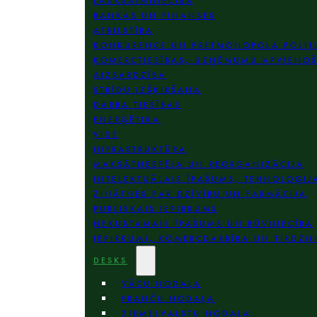
LAUKSAIMNIECĪBA
BANKAS UN FINANSES
ATBILSTĪBA
KONKURENCE UN PRETMONOPOLA POLIT
KOMERCTIESĪBAS; UZŅĒMUMU APVIENO
AIZSARDZĪBA
STRĪDU IZŠĶIRŠANA
DARBA TIESĪBAS
ENERĢĒTIKA
VIDE
INFRASTRUKTŪRA
MAKSĀTNESPĒJA UN REORGANIZĀCIJA
INTELEKTUĀLAIS ĪPAŠUMS, TEHNOLOĢIJ
ZINĀTNES PAR DZĪVĪBU UN FARMĀCIJA
PUBLISKAIS IEPIRKUMS
NEKUSTAMAIS ĪPAŠUMS UN BŪVNIECĪBA
IEPIRKUMI, KOMERCDARBĪBA UN TIRDZN
DESKS
VĀCU NODAĻA
FRANČU NODAĻA
ZIEMEĻVALSTU NODAĻA