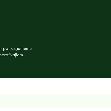
iem par uzņēmumu
poratīvajiem