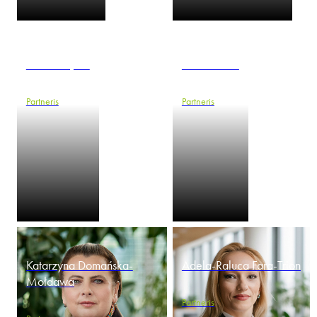
Vlads Cirjans
Iuliana Dinu
Partneris
Partneris
Katarzyna Domańska-
Adela-Raluca Fara-Trion
Mołdawa
Partneris