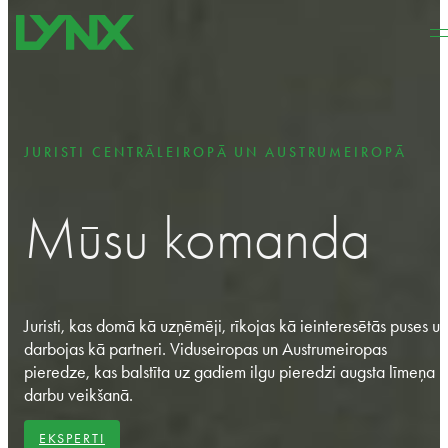
Pāriet uz galveno saturu
Pāriet uz kājeni
JURISTI CENTRĀLEIROPĀ UN AUSTRUMEIROPĀ
Mūsu komanda
Juristi, kas domā kā uzņēmēji, rīkojas kā ieinteresētās puses un
darbojas kā partneri. Viduseiropas un Austrumeiropas
pieredze, kas balstīta uz gadiem ilgu pieredzi augsta līmeņa
darbu veikšanā.
EKSPERTI