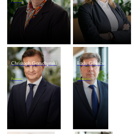
Partner
Christoph Garschynski
Radu Gilescu
Partner
Partneris