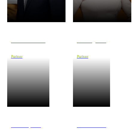
Tomáš Běhounek
Aet Bergmann
Partner
Partner
Ewa Boryczko
Jörn Brockhuis