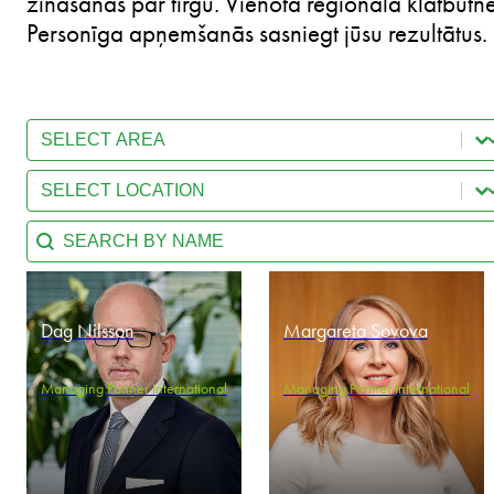
zināšanas par tirgu. Vienota reģionālā klātbūtne
Personīga apņemšanās sasniegt jūsu rezultātus.
Select content
Team - Practice Area
Select content
Team - Location
Search content
Team - Search by name
Dag Nilsson
Margareta Sovova
Managing Partner International
Managing Partner International