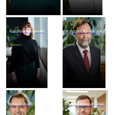
Karoliina Kõrgesaar
Krzysztof Kowalczyk
Partneris
Partner
Marcin Kroll
Maciej Kuropatwiński