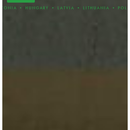
HUNGARY • LATVIA • LITHUANIA • POLAND • ROM