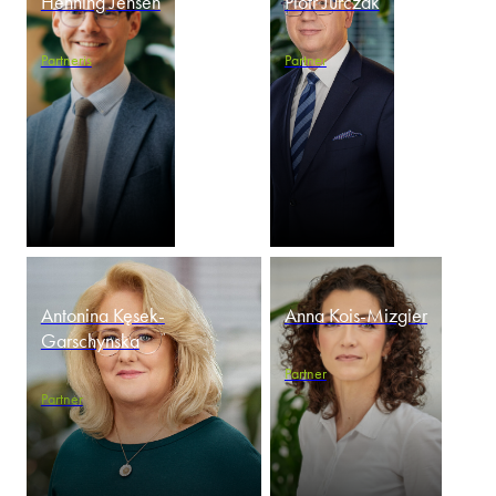
Henning Jensen
Piotr Jurczak
Partneris
Partner
Antonina Kęsek-
Anna Kois-Mizgier
Garschynska
Partner
Partner