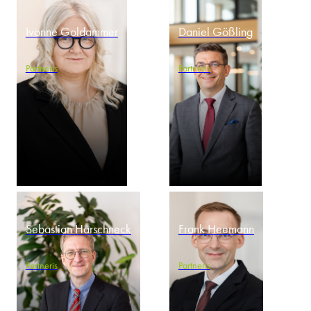
Ivonne Goldammer
Daniel Gößling
Partneris
Partneris
Sebastian Harschneck
Frank Heemann
Partneris
Partneris