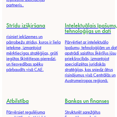
partneris.
.
Strīdu izšķiršana
Intelektuālais īpašums
tehnoloģijas un dati
risiniet iekšzemes un
pārrobežu strīdus, kuros ir liela
Pārvērtiet ar intelektuālo
ietekme, izmantojot
īpašumu, tehnoloģijām un dat
mērķtiecīgas stratēģijas,
grūti
apstrādi saistītos šķēršļus jūsu
iegūtas
šķīrējtiesas
pieredzi
,
priekšrocībās, izmantojot
un tiesvedības spēku
specializētas juridiskās
pārbaudīts
visā CAE.
stratēģijas, kas sniedz ātrus
risinājumus visā Centrālās un
Austrumeiropas reģionā.
Atbilstība
Bankas un finanses
Pārvērsiet regulējuma
Strukturēt sarežģītus