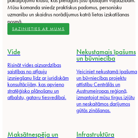
pakalpojumu klāstu, kas pielāgots jūsu īpašajām vajadzībām.
Mūsu komanda sniedz praktiskus padomus, personisku
uzmanību un skaidrus norādījumus katrā lietas izskatīšanas
posmā.
SAZINIETIES AR MUMS
Vide
Nekustamais īpašums
un būvniecība
Risināt vides aizsardzības
saistības no
atļauju
Veiciniet nekustamā īpašuma
izsniegšanu līdz
ar juridiskām
un būvniecības projektu
konsultācijām, kas apvieno
attīstību Centrālās un
stratēģisko plānošanu un
Austrumeiropas reģionā,
atbalstu, gatavu tiesvedībai.
izmantojot mūsu tirgus izjūtu
un neskaitāmos darījumos
gūtās zināšanas.
Maksātnespēja un
Infrastruktūra