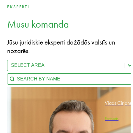
EKSPERTI
Mūsu komanda
Jūsu juridiskie eksperti dažādās valstīs un
nozarēs.
Select content
Team - Practice Area
Search content
Team - Search by name
Vlads Cirjans
Partneris