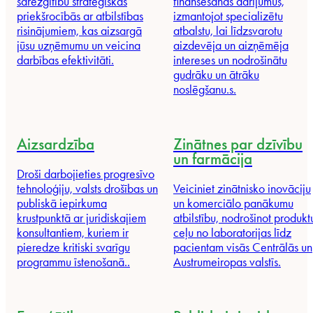
sarežģītību stratēģiskās
finansēšanas darījumus,
priekšrocībās ar atbilstības
izmantojot specializētu
risinājumiem, kas aizsargā
atbalstu, lai līdzsvarotu
jūsu uzņēmumu un
veicina
aizdevēja un aizņēmēja
darbības efektivitāti
.
intereses un nodrošinātu
gudrāku un ātrāku
noslēgšanu.
s.
Aizsardzība
Zinātnes par dzīvību
un farmācija
Droši darbojieties progresīvo
tehnoloģiju, valsts drošības un
Veiciniet zinātnisko inovāciju
publiskā iepirkuma
un komerciālo panākumu
krustpunktā ar juridiskajiem
atbilstību, nodrošinot produkt
konsultantiem, kuriem ir
ceļu no laboratorijas līdz
pieredze kritiski svarīgu
pacientam visās Centrālās un
programmu īstenošanā.
.
Austrumeiropas valstīs.