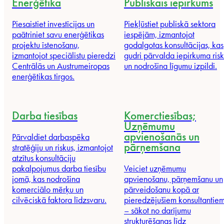
Enerģētika
Publiskais iepirkums
Piesaistiet investīcijas un
Piekļūstiet publiskā sektora
paātriniet savu enerģētikas
iespējām, izmantojot
projektu īstenošanu,
godalgotas konsultācijas, kas
izmantojot speciālistu pieredzi
gudri pārvalda iepirkuma ris
Centrālās un Austrumeiropas
un nodrošina līgumu izpildi.
enerģētikas tirgos.
Darba tiesības
Komerctiesības;
Uzņēmumu
apvienošanās un
Pārvaldiet darbaspēka
pārņemšana
stratēģiju un riskus, izmantojot
atzītus konsultāciju
pakalpojumus darba tiesību
Veiciet uzņēmumu
jomā, kas nodrošina
apvienošanu, pārņemšanu un
komerciālo mērķu un
pārveidošanu kopā ar
cilvēciskā faktora līdzsvaru.
pieredzējušiem konsultantie
– sākot no darījumu
strukturēšanas līdz