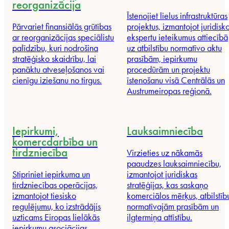
reorganizācija
Īstenojiet lielus infrastruktūras
Pārvariet finansiālās grūtības
projektus, izmantojot juridisk
ar reorganizācijas speciālistu
ekspertu ieteikumus attiecībā
palīdzību, kuri nodrošina
uz atbilstību normatīvo aktu
stratēģisko skaidrību, lai
prasībām, iepirkumu
panāktu atveseļošanos vai
procedūrām un projektu
cienīgu iziešanu no tirgus.
īstenošanu visā Centrālās un
Austrumeiropas reģionā.
Iepirkumi,
Lauksaimniecība
komercdarbība un
tirdzniecība
Virzieties uz nākamās
paaudzes lauksaimniecību,
Stipriniet iepirkuma un
izmantojot juridiskas
tirdzniecības operācijas,
stratēģijas, kas saskaņo
izmantojot tiesisko
komerciālos mērķus, atbilstīb
regulējumu, ko izstrādājis
normatīvajām prasībām un
uzticams Eiropas lielākās
ilgtermiņa attīstību.
iepirkumu asociācijas