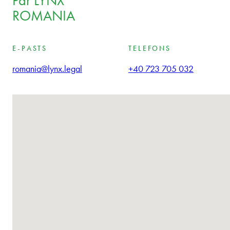
Par LYNX
ROMANIA
E-PASTS
TELEFONS
romania@lynx.legal
+40 723 705 032
Nav atrasta neviena atrašanās vieta