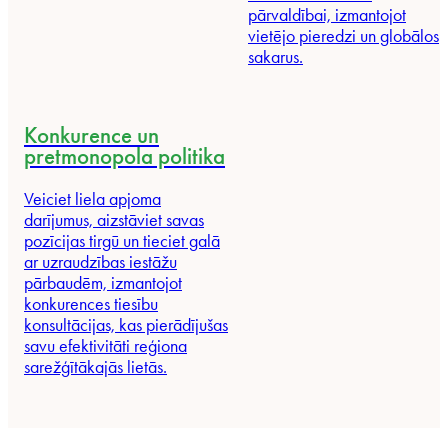
pārvaldībai, izmantojot
vietējo pieredzi un globālos
sakarus.
Konkurence un
pretmonopola politika
Veiciet liela apjoma
darījumus, aizstāviet savas
pozīcijas tirgū un tieciet galā
ar uzraudzības iestāžu
pārbaudēm, izmantojot
konkurences tiesību
konsultācijas, kas pierādījušas
savu efektivitāti reģiona
sarežģītākajās lietās.