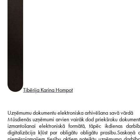
Tibērija Karina Hompot
Uzņēmumu dokumentu elektroniska arhivēšana savā vārdā
Mūsdienās uzņēmumi arvien vairāk dod priekšroku dokumen
izmantošanai elektroniskā formātā, tāpēc ikdienas darbī
digitalizācija kļūst par obligātu obligātu prasību.
Saskaņā a
piemērojamajiem tiesību aktiem noteiktu uzņēmuma darbīb