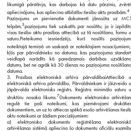
likumīgā pārstāvja, kas darbojas kā datu pārzinis, zvērē
4
apliecinājums, kas apliecina atbilstību tiesību aktu prasībām.
Paziņojums un pievienotie dokumenti jānosūta uz MCS
5
telpām,
paziņojums tiek uzskatīts par nosūtītu, ja ir izpildīt
visas tiesību aktu prasības attiecībā uz tā nosūtīšanu, formu 
saturu.
Pieteikuma iesniedzējs, kurš nosūtīs paziņojum
noteiktajā termiņā un saskaņā ar noteiktajiem nosacījumiem,
kļūs par pārvaldnieku no datuma, kas paziņojuma standar
veidlapā norādīts kā paredzamais darbības uzsākšana
datums, bet ne agrāk kā 30 dienas no paziņojuma nosūtīšan
datuma.
3.
Prasības elektroniskā arhīva pārvaldībai
Attiecībā 
elektroniskā arhīva pārvaldību, Pārvaldniekam ir jāizveido 
jāpārvalda elektronisks reģistrs. Reģistra minimālo saturu 
7
struktūru nosaka likums.
Dokumentu elektronisko arhivēša
regulē tie paši noteikumi, kas piemērojami drukātie
dokumentiem, un uz to attiecas spēkā esošo arhivēšanas tiesī
aktu noteikumi ar šādiem precizējumiem:
a) elektronisko dokumentu reģistrēšana elektroniskā
arhivēšanas sistēmā apliecina šo dokumentu oficiālu esamīb