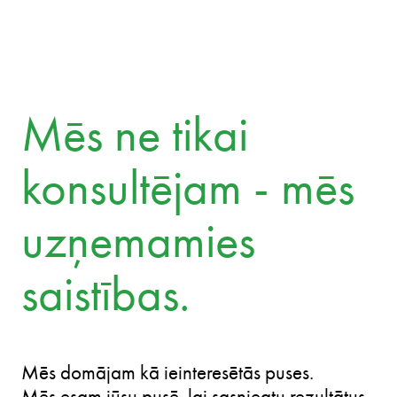
Mēs ne tikai
konsultējam - mēs
uzņemamies
saistības.
Mēs domājam kā ieinteresētās puses.
Mēs esam jūsu pusē, lai sasniegtu rezultātus.