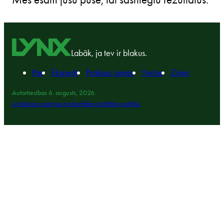
Labāk, ja tev ir blakus.
Par
Eksperti
Prakses jomas
Vietas
Ziņas
Autortiesības 6. augusts, 2026.
Juridiskais paziņojums
Konfidencialitātes politika