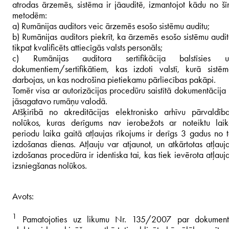
atrodas ārzemēs, sistēma ir jāauditē, izmantojot kādu no š
metodēm:
a) Rumānijas auditors veic ārzemēs esošo sistēmu auditu;
b) Rumānijas auditors piekrīt, ka ārzemēs esošo sistēmu audi
tikpat kvalificēts attiecīgās valsts personāls;
c) Rumānijas auditora sertifikācija balstīsies u
dokumentiem/sertifikātiem, kas izdoti valstī, kurā sistē
darbojas, un kas nodrošina pietiekamu pārliecības pakāpi.
Tomēr visa ar autorizācijas procedūru saistītā dokumentācija 
jāsagatavo rumāņu valodā.
Atšķirībā no akreditācijas elektronisko arhīvu pārvaldīb
nolūkos, kuras derīgums nav ierobežots ar noteiktu lai
periodu laika gaitā atļaujas rīkojums ir derīgs 3 gadus no 
izdošanas dienas. Atļauju var atjaunot, un atkārtotas atļauj
izdošanas procedūra ir identiska tai, kas tiek ievērota atļauj
izsniegšanas nolūkos.
Avots:
1
Pamatojoties uz likumu Nr. 135/2007 par dokument