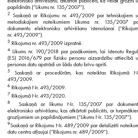
elektronisko arhivēšanu, atkārtoti publicēts, kā vēlāk grozīts 
papildināts (“Likums nr. 135/2007”).
2
Saskaņā ar Rīkojumu nr. 493/2009 par tehniskajiem u
metodiskajiem noteikumiem Likuma nr. 135/2007 pa
dokumentu elektronisko arhivēšanu īstenošanai (“Rīkoju
nr. 493/2009”).
3
Rīkojuma nr. 493/2009 izpratnē.
4
Likums nr. 190/2018 par pasākumiem, lai īstenotu Regu
(ES) 2016/679 par fizisku personu aizsardzību attiecībā 
personas datu apstrādi un šādu datu brīvu apriti.
5
Saskaņā ar procedūrām, kas noteiktas Rīkojumā Nr
493/2009.
6
Rīkojumā Nr. 493/2009.
7
Rīkojumā Nr. 493/2020.
8
Saskaņā ar likumu Nr. 135/2007 par dokument
elektronisko arhivēšanu, kas atkārtoti publicēts, ar turpmāki
grozījumiem un papildinājumiem (“Likums Nr. 135/2007”).
9
Saskaņā ar Rīkojumu Nr. 489/2009 par detalizēti noteiku
datu centra atļaujai (“Rīkojums nr. 489/2009”).