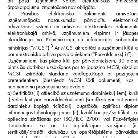
arī paša uzņēmuma vārdā, elektroniskās arhivēšana
ārpakalpojumu izmantošana nav obligāta.
2. Prasības elektronisko dokumentu arhivēšana
uzņēmumā
paša nosaukums
Lai pārvaldītu elektroniskā
arhivēšanas sistēmu un arhivētos elektroniskos dokument
elektroniskajā arhīvā, uzņēmumiem vispirms ir jāsaņe
akreditācija no Komunikāciju un informācijas sabiedrīb
3
ministrijas (
“MCSI”).
Ar MCSI akreditāciju uzņēmumi kļūst a
par elektroniskā arhīva pārvaldniekiem (“Pārvaldnieks(-i)”).
Uzņēmumiem, kas plāno kļūt par pārvaldniekiem, 30 dien
pirms šīs darbības uzsākšanas par to jāpaziņo MCSI, aizpild
MCSI izstrādātu standarta veidlapu.
Kopā ar paziņojum
pretendentiem jāiesniedz MCSI šādi dokumenti, kas i
neatņemama paziņojuma sastāvdaļa:
a) Sertifikāts(-i) attiecībā uz uzņēmuma darbinieku(-iem), kurš
i) vēlas kļūt par pārvaldnieku(-iem) (sertifikāti var būt vairā
darbinieku kopīgā rīcībā):
(i). augstākās izglītības diplo
informācijas tehnoloģiju jomā; (ii). kvalifikācijas/sertifikāti, k
apliecina zināšanas par ISO/IEC 27001 vai līdzvērtīgi
standartiem, kā arī to iepriekšējām versijām; (iii)
sertifikāti/atestāti datubāzu un operētājsistēmu pārvaldīb