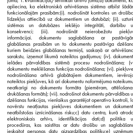
jomā; 1. kvalifikācijas/sertifikāti arhīvu jomā;
b) dokumenti, k
apliecina, ka elektroniskā arhivēšanas sistēma atbilst šād
funkcionālajām prasībām:
(i). nodrošināt kontroles un drošīb
līdzekļus attiecībā uz dokumentiem un datubāzi; (ii). uztur
sistēmas un datubāzes iekšējo integritāti, darbību u
konsekvenci;
(iii). nodrošināt neierobežotu piekļuv
informācijai. dokumentu saglabāšana ar pastāvīgā
glabāšanas prasībām un to dokumentu pastāvīga dzēšana
kuriem beidzies glabāšanas termiņš, saskaņā ar arhivēšan
sarakstu, izņemot likumā noteiktos gadījumus; (iv). dokumen
ielādes pārvaldības sistēmā procesu nodrošināšana; (v
dokumentu meklēšanas funkcijas nodrošināšana; (vi). piekļuv
nodrošināšana arhīvā glabātajiem dokumentiem, ievēroj
noteiktos piekļuves, kā arī dokumentu noformējuma noteikum
neatkarīgi no dokumentu formāta (piemēram, attēlošana
drukāšanas formāts); (vii). nodrošinot dokumentu pārvaldības 
dzēšanas funkcijas, vienlaikus garantējot operatīvo kontroli, l
novērstu neatļautas piekļuves dokumentiem un dokument
neatbilstošas ​​iznīcināšanas risku;
c) datu centra, kurā atrod
elektroniskais arhīvs, identifikācijas dati;
d) politika u
procedūras, kas saistītas ar datu drošību un saglabāšan
ieskaitot
personas datu aizsardzības politiku;
e) uzņēmum