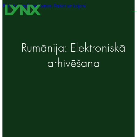
Pāriet uz galveno saturu
Pāriet uz kājeni
Rumānija: Elektroniskā
arhivēšana