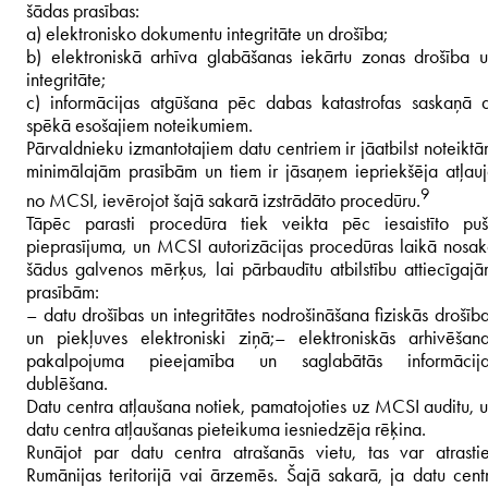
šādas prasības:
a) elektronisko dokumentu integritāte un drošība;
b) elektroniskā arhīva glabāšanas iekārtu zonas drošība 
integritāte;
c) informācijas atgūšana pēc dabas katastrofas saskaņā 
spēkā esošajiem noteikumiem.
Pārvaldnieku izmantotajiem datu centriem ir jāatbilst noteikt
minimālajām prasībām un tiem ir jāsaņem iepriekšēja atļau
9
no MCSI, ievērojot šajā sakarā izstrādāto procedūru.
Tāpēc parasti procedūra tiek veikta pēc iesaistīto pu
pieprasījuma, un MCSI autorizācijas procedūras laikā nosa
šādus galvenos mērķus, lai pārbaudītu atbilstību attiecīgaj
prasībām:
– datu drošības un integritātes nodrošināšana fiziskās drošīb
un piekļuves elektroniski ziņā;
– elektroniskās arhivēšan
pakalpojuma pieejamība un saglabātās informācija
dublēšana.
Datu centra atļaušana notiek, pamatojoties uz MCSI auditu, 
datu centra atļaušanas pieteikuma iesniedzēja rēķina.
Runājot par datu centra atrašanās vietu, tas var atrasti
Rumānijas teritorijā vai ārzemēs. Šajā sakarā, ja datu cent