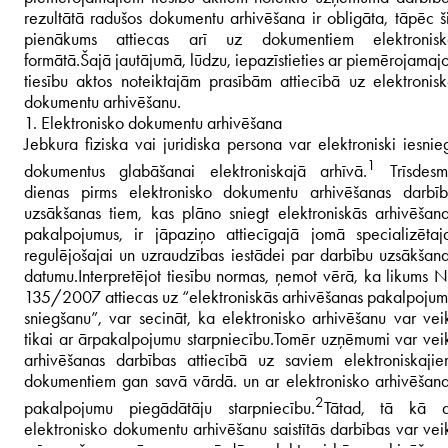
rezultātā radušos dokumentu arhivēšana ir obligāta, tāpēc š
pienākums attiecas arī uz dokumentiem elektronisk
formātā.
Šajā jautājumā, lūdzu, iepazīstieties ar piemērojamaj
tiesību aktos noteiktajām prasībām attiecībā uz elektronis
dokumentu arhivēšanu.
1. Elektronisko dokumentu arhivēšana
Jebkura fiziska vai juridiska persona var elektroniski iesnie
1
dokumentus glabāšanai elektroniskajā arhīvā.
Trīsdesmi
dienas pirms elektronisko dokumentu arhivēšanas darbī
uzsākšanas tiem, kas plāno sniegt elektroniskās arhivēšan
pakalpojumus, ir jāpaziņo attiecīgajā jomā specializētaj
regulējošajai un uzraudzības iestādei par darbību uzsākšan
datumu.
Interpretējot tiesību normas, ņemot vērā, ka likums N
135/2007 attiecas uz “elektroniskās arhivēšanas pakalpoju
sniegšanu”, var secināt, ka elektronisko arhivēšanu var vei
tikai ar ārpakalpojumu starpniecību.
Tomēr uzņēmumi var vei
arhivēšanas darbības attiecībā uz saviem elektroniskaji
dokumentiem gan savā vārdā. un ar elektronisko arhivēšan
2
pakalpojumu piegādātāju starpniecību.
Tātad, tā kā a
elektronisko dokumentu arhivēšanu saistītās darbības var vei