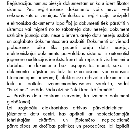
Reģistrācijas numurs piešķir dokumentam unikālu identifikato
sistēmā. Pēc reģistrēšanas dokumentā vairs nevar veik
nekādas satura izmaiņas. Vienlaikus ar reģistrāciju jāaizpil
8
elektroniska dokumentu lapa;
b) ja dokumenti tiek pārsūtīti 
sistēmas vai migrēti no to sākotnējā datu nesēja, dokumen
uzskaite jaunajā datu nesējā ietvers ārējo datu nesēju uzskai
un saglabāto dokumentu
satura uzskaiti. Dokumenti ar vienā
glabāšanas laiku tiks grupēti ārējā datu nesējā;
elektroniskajai dokumentu pārvaldības sistēmai ir automātis
jāģenerē auditācijas ieraksts, kurā tiek reģistrēti visi lēmumi 
darbības ar dokumentu bez iespējas tos mainīt, sākot 
dokumenta reģistrācijas līdz tā iznīcināšanai vai nodošan
Nacionālajam arhīvam;
d) elektroniski arhivētie dokumenti 
faili ir jāattēlo uzņēmuma
arhivēšanas sarakstā, sada
“Piezīmes” norādot šādu atzīmi: “elektroniskā formātā”.
4. Prasības datu centram (serverim, ko izmanto dokumen
glabāšanai)
Lai uzglabātu elektroniskos arhīvus, pārvaldniekiem i
jāizmanto datu centri, kas aprīkoti ar nepieciešamajā
tehniskajām iekārtām, un jāpiemēro nepieciešamā
pārvaldības un drošības politikas un procedūras, lai izpildī