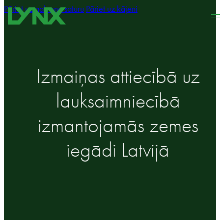
Pāriet uz galveno saturu
Pāriet uz kājeni
Izmaiņas attiecībā uz
lauksaimniecībā
izmantojamās zemes
iegādi Latvijā