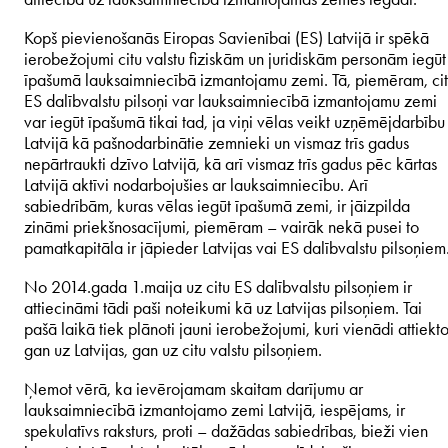
Kopš pievienošanās Eiropas Savienībai (ES) Latvijā ir spēkā
ierobežojumi citu valstu fiziskām un juridiskām personām iegūt
īpašumā lauksaimniecībā izmantojamu zemi. Tā, piemēram, ci
ES dalībvalstu pilsoņi var lauksaimniecībā izmantojamu zemi
var iegūt īpašumā tikai tad, ja viņi vēlas veikt uzņēmējdarbību
Latvijā kā pašnodarbinātie zemnieki un vismaz trīs gadus
nepārtraukti dzīvo Latvijā, kā arī vismaz trīs gadus pēc kārtas
Latvijā aktīvi nodarbojušies ar lauksaimniecību. Arī
sabiedrībām, kuras vēlas iegūt īpašumā zemi, ir jāizpilda
zināmi priekšnosacījumi, piemēram – vairāk nekā pusei to
pamatkapitāla ir jāpieder Latvijas vai ES dalībvalstu pilsoņiem
No 2014.gada 1.maija uz citu ES dalībvalstu pilsoņiem ir
attiecināmi tādi paši noteikumi kā uz Latvijas pilsoņiem. Tai
pašā laikā tiek plānoti jauni ierobežojumi, kuri vienādi attiekt
gan uz Latvijas, gan uz citu valstu pilsoņiem.
Ņemot vērā, ka ievērojamam skaitam darījumu ar
lauksaimniecībā izmantojamo zemi Latvijā, iespējams, ir
spekulatīvs raksturs, proti – dažādas sabiedrības, bieži vien