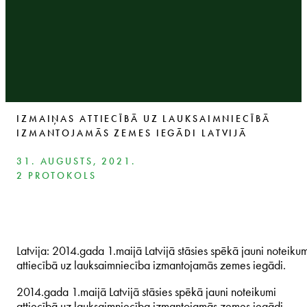
IZMAIŅAS ATTIECĪBĀ UZ LAUKSAIMNIECĪBĀ
IZMANTOJAMĀS ZEMES IEGĀDI LATVIJĀ
31. AUGUSTS, 2021.
2 PROTOKOLS
Latvija: 2014.gada 1.maijā Latvijā stāsies spēkā jauni noteiku
attiecībā uz lauksaimniecība izmantojamās zemes iegādi.
2014.gada 1.maijā Latvijā stāsies spēkā jauni noteikumi
attiecībā uz lauksaimniecība izmantojamās zemes iegādi.