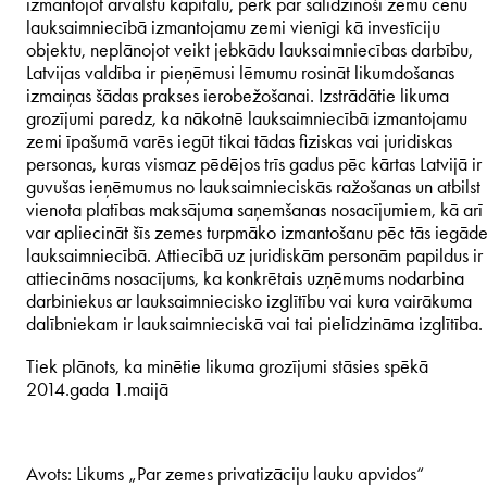
izmantojot ārvalstu kapitālu, pērk par salīdzinoši zemu cenu
lauksaimniecībā izmantojamu zemi vienīgi kā investīciju
objektu, neplānojot veikt jebkādu lauksaimniecības darbību,
Latvijas valdība ir pieņēmusi lēmumu rosināt likumdošanas
izmaiņas šādas prakses ierobežošanai. Izstrādātie likuma
grozījumi paredz, ka nākotnē lauksaimniecībā izmantojamu
zemi īpašumā varēs iegūt tikai tādas fiziskas vai juridiskas
personas, kuras vismaz pēdējos trīs gadus pēc kārtas Latvijā ir
guvušas ieņēmumus no lauksaimnieciskās ražošanas un atbilst
vienota platības maksājuma saņemšanas nosacījumiem, kā arī
var apliecināt šīs zemes turpmāko izmantošanu pēc tās iegāde
lauksaimniecībā. Attiecībā uz juridiskām personām papildus ir
attiecināms nosacījums, ka konkrētais uzņēmums nodarbina
darbiniekus ar lauksaimniecisko izglītību vai kura vairākuma
dalībniekam ir lauksaimnieciskā vai tai pielīdzināma izglītība.
Tiek plānots, ka minētie likuma grozījumi stāsies spēkā
2014.gada 1.maijā
Avots: Likums „Par zemes privatizāciju lauku apvidos“