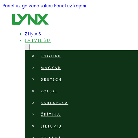
Pāriet uz galveno saturu
Pāriet uz kājeni
ZIŅAS
LATVIEŠU
ENGLISH
MAGYAR
DEUTSCH
POLSKI
БЪЛГАРСКИ
ČEŠTINA
LIETUVIŲ