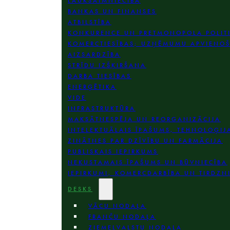
LAUKSAIMNIECĪBA
BANKAS UN FINANSES
ATBILSTĪBA
KONKURENCE UN PRETMONOPOLA POLIT
KOMERCTIESĪBAS; UZŅĒMUMU APVIENO
AIZSARDZĪBA
STRĪDU IZŠĶIRŠANA
DARBA TIESĪBAS
ENERĢĒTIKA
VIDE
INFRASTRUKTŪRA
MAKSĀTNESPĒJA UN REORGANIZĀCIJA
INTELEKTUĀLAIS ĪPAŠUMS, TEHNOLOĢIJ
ZINĀTNES PAR DZĪVĪBU UN FARMĀCIJA
PUBLISKAIS IEPIRKUMS
NEKUSTAMAIS ĪPAŠUMS UN BŪVNIECĪBA
IEPIRKUMI, KOMERCDARBĪBA UN TIRDZN
DESKS
VĀCU NODAĻA
FRANČU NODAĻA
ZIEMEĻVALSTU NODAĻA