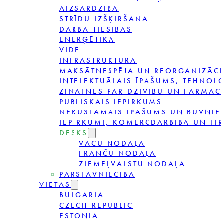
AIZSARDZĪBA
STRĪDU IZŠĶIRŠANA
DARBA TIESĪBAS
ENERĢĒTIKA
VIDE
INFRASTRUKTŪRA
MAKSĀTNESPĒJA UN REORGANIZĀC
INTELEKTUĀLAIS ĪPAŠUMS, TEHNOL
ZINĀTNES PAR DZĪVĪBU UN FARMĀC
PUBLISKAIS IEPIRKUMS
NEKUSTAMAIS ĪPAŠUMS UN BŪVNIE
IEPIRKUMI, KOMERCDARBĪBA UN TI
DESKS
VĀCU NODAĻA
FRANČU NODAĻA
ZIEMEĻVALSTU NODAĻA
PĀRSTĀVNIECĪBA
VIETAS
BULGARIA
CZECH REPUBLIC
ESTONIA