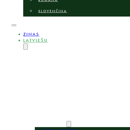
ROMÂNĂ
SLOVENČINA
ZIŅAS
LATVIEŠU
ENGLISH
MAGYAR
DEUTSCH
POLSKI
БЪЛГАРСКИ
ČEŠTINA
LIETUVIŲ
ROMÂNĂ
SLOVENČINA
PAR
EKSPERTI
PRAKSES JOMAS