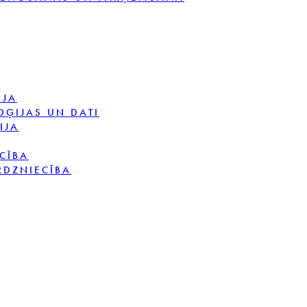
IJA
OĢIJAS UN DATI
IJA
CĪBA
RDZNIECĪBA