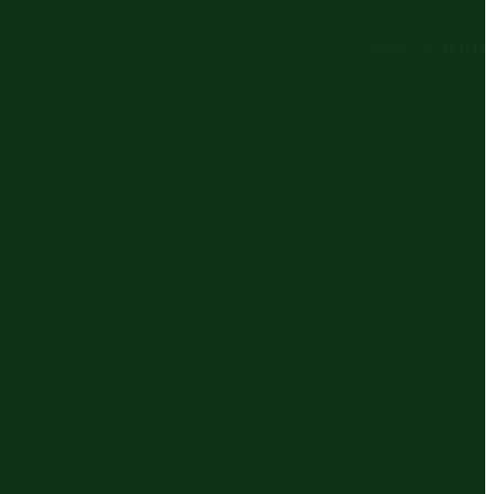
RIA • CZECH REPUBLIC • ESTONIA • HUNGARY