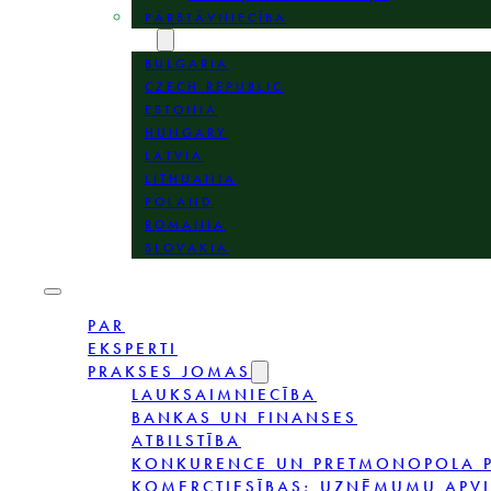
PĀRSTĀVNIECĪBA
VIETAS
BULGARIA
CZECH REPUBLIC
ESTONIA
HUNGARY
LATVIA
LITHUANIA
POLAND
ROMANIA
SLOVAKIA
PAR
EKSPERTI
PRAKSES JOMAS
LAUKSAIMNIECĪBA
BANKAS UN FINANSES
ATBILSTĪBA
KONKURENCE UN PRETMONOPOLA P
KOMERCTIESĪBAS; UZŅĒMUMU APV