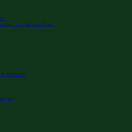
IKA
ŠANĀS UN PĀRŅEMŠANA
AS UN DATI
IECĪBA