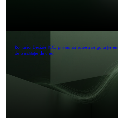
România: Decizie ICCJ privind scrisoarea de garanție em
de o instituție de credit