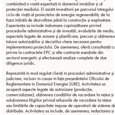
combinând o vastă expertiză în domeniul imobiliar și al
protecției mediului. El asistă investitorii pe parcursul întregului
ciclu de viață al proiectelor de energie regenerabilă, de la
faza inițială de dezvoltare până la construcție și exploatare.
Experiența sa include îndrumare cuprinzătoare privind
procedurile administrative și de investiții, evaluările de mediu,
aspectele legate de zonare și planificare, precum și obținerea
tuturor autorizațiilor și deciziilor cheie necesare pentru
implementarea proiectului. De asemenea, oferă consultanță c
privire la contractele EPC și alte contracte esențiale din
sectorul energetic și efectuează analize complete de due
diligence juridic.
Reprezintă în mod regulat clienți în proceduri administrative și
judiciare, inclusiv în cauze în fața președintelui Oficiului de
Reglementare în Domeniul Energiei (URE). Activitatea sa
acoperă aspecte legate de autorizare (producție,
comercializare), obținerea condițiilor de racordare la rețea și
soluționarea litigiilor privind refuzurile de racordare la rețea
sau limitările de capacitate impuse de operatorii de sisteme d
distribuție. Activitatea sa include, de asemenea, redactarea și