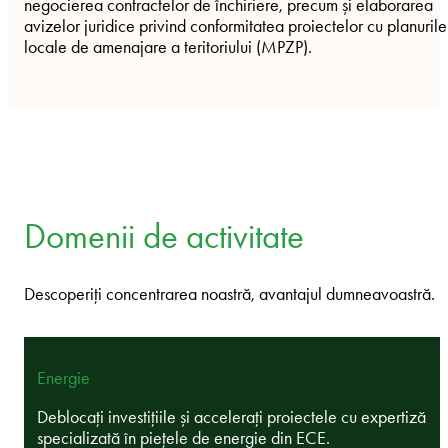
negocierea contractelor de închiriere, precum și elaborarea
avizelor juridice privind conformitatea proiectelor cu planurile
locale de amenajare a teritoriului (MPZP).
Domenii de activitate
Descoperiți concentrarea noastră, avantajul dumneavoastră.
Energie
Deblocați investițiile și accelerați proiectele cu expertiză
specializată în piețele de energie din ECE.