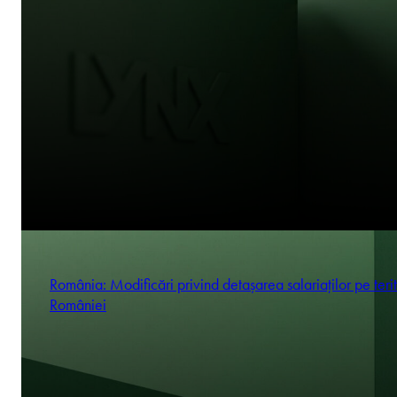
România: Modificări privind detașarea salariaților pe terit
României