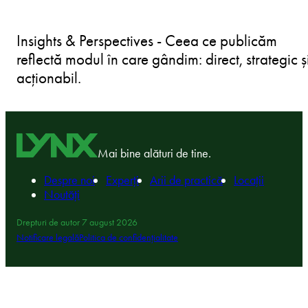
Insights & Perspectives - Ceea ce publicăm
reflectă modul în care gândim: direct, strategic ș
acționabil.
Mai bine alături de tine.
Despre noi
Experți
Arii de practică
Locații
Noutăți
Drepturi de autor 7 august 2026
Notificare legală
Politica de confidențialitate