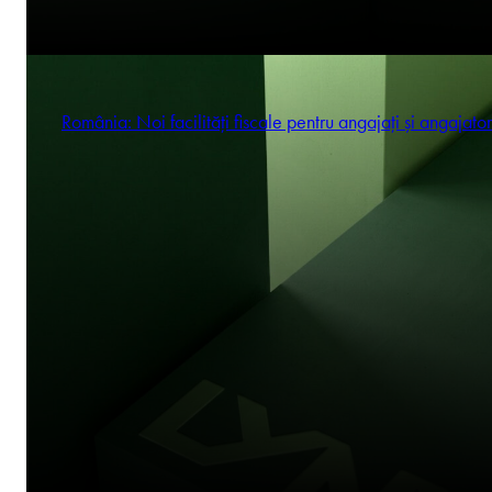
România: Noi facilități fiscale pentru angajați și angajator