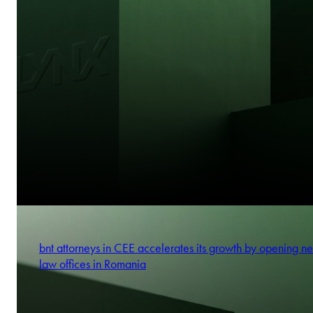
bnt attorneys in CEE accelerates its growth by opening n
law offices in Romania