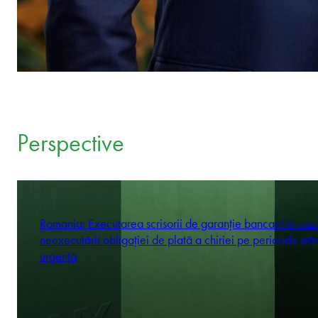
Perspective
Romania: Executarea scrisorii de garanție bancară în caz
neexecutării obligației de plată a chiriei pe perioada stăr
urgență