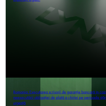
Romania: Executarea scrisorii de garanție bancară în caz
neexecutării obligației de plată a chiriei pe perioada stăr
urgență