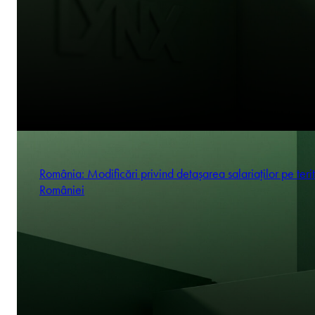
România: Modificări privind detașarea salariaților pe terit
României