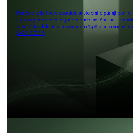
România: Zile libere acordate unuia dintre părinți pentru
supravegherea copiilor pe perioada limitării sau suspendă
activităților didactice ca urmare a răspândirii coronavirus
SARS-COV-2