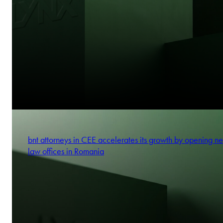
bnt attorneys in CEE accelerates its growth by opening n
law offices in Romania