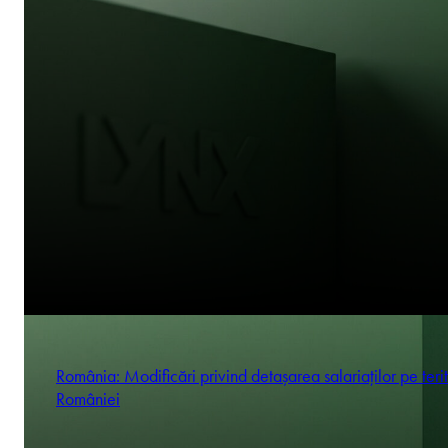
România: Modificări privind detașarea salariaților pe terit
României