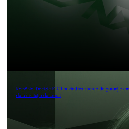
România: Decizie ICCJ privind scrisoarea de garanție em
de o instituție de credit