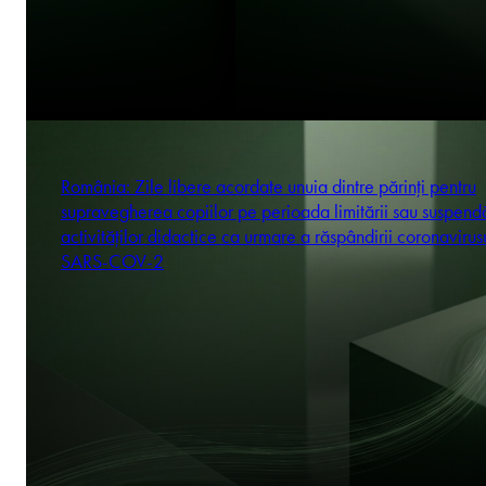
România: Zile libere acordate unuia dintre părinți pentru
supravegherea copiilor pe perioada limitării sau suspendă
activităților didactice ca urmare a răspândirii coronavirus
SARS-COV-2