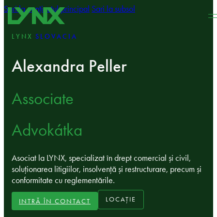
Sari la conținutul principal
Sari la subsol
LYNX
SLOVACIA
Alexandra Peller
Associate
Advokátka
Asociat la LYNX, specializat în drept comercial și civil,
soluționarea litigiilor, insolvență și restructurare, precum și
conformitate cu reglementările.
LOCAȚIE
INTRĂ ÎN CONTACT