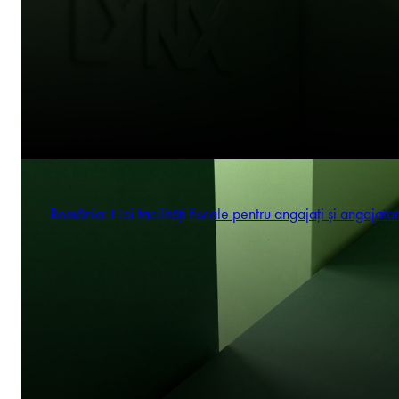
România: Noi facilități fiscale pentru angajați și angajator