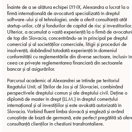
Înainte de a se alătura echipei LYNX, Alexandra a lucrat la o
firmă internațională de avocatură specializată în dreptul
software-ului și al tehnologiei, unde a oferit consultanță atât
startup-urilor, cât și fondurilor de capital de risc și investitorilor.
Ulterior, a acumulat o vastă experiență la o firmă de avocatur
de top din Slovacia, concentrându-se în principal pe dreptul
comercial și al societăților comerciale, litigii și proceduri de
insolvență, dobândind totodată experiență în domeniul
conformității cu reglementările din diverse sectoare, inclusiv în
ceea ce privește reglementarea financiară din sectoarele
bancar și al asigurărilor.
Parcursul academic al Alexandrei se întinde pe teritoriul
Regatului Unit, al Țărilor de Jos și al Slovaciei, combinând
perspectivele dreptului comun și ale dreptului civil. Deține o
diplomă de master în drept (LL.M.) în dreptul comerțului
internațional și al investițiilor și este avokată autorizată în
Slovacia. Vorbind fluent limba slovacă și engleză și având
cunoștințe de bază de germană, este perfect pregătită să ofer
consultanță clienților în chestiuni transfrontaliere.