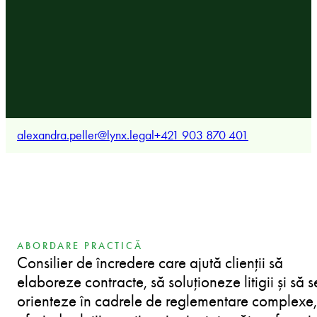
alexandra.peller@lynx.legal
+421 903 870 401
ABORDARE PRACTICĂ
Consilier de încredere care ajută clienții să
elaboreze contracte, să soluționeze litigii și să s
orienteze în cadrele de reglementare complexe,