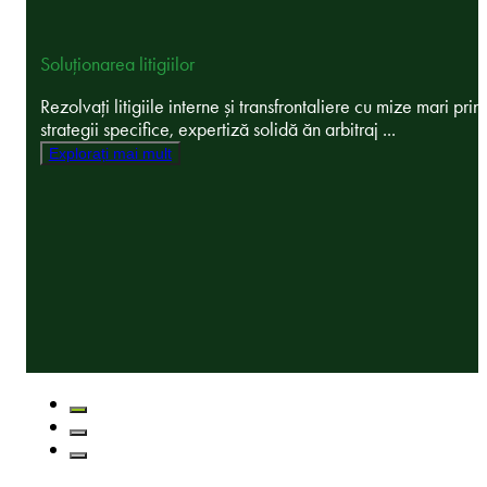
Soluționarea litigiilor
Rezolvați litigiile interne și transfrontaliere cu mize mari prin
strategii specifice, expertiză solidă ăn arbitraj ...
Explorați mai mult