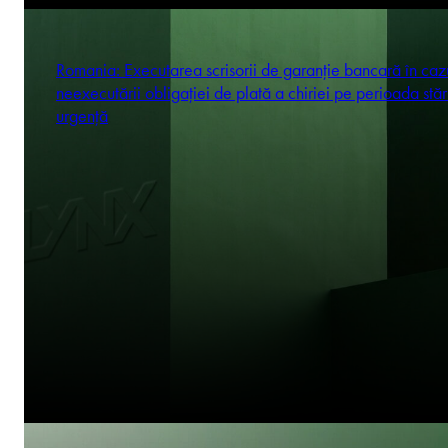
Romania: Executarea scrisorii de garanție bancară în caz
neexecutării obligației de plată a chiriei pe perioada stăr
urgență