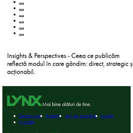
Insights & Perspectives - Ceea ce publicăm
reflectă modul în care gândim: direct, strategic ș
acționabil.
Mai bine alături de tine.
Despre noi
Experți
Arii de practică
Locații
Noutăți