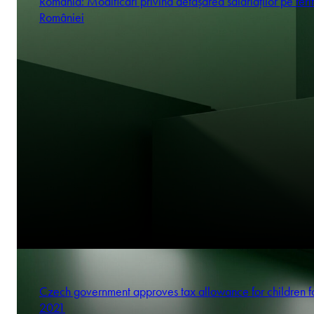
România: Modificări privind detașarea salariaților pe terit
României
Czech government approves tax allowance for children f
2021