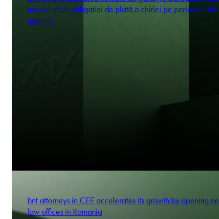
neexecutării obligației de plată a chiriei pe perioada stăr
urgență
bnt attorneys in CEE accelerates its growth by opening n
law offices in Romania