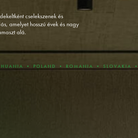
dekeltként cselekszenek és
udás, amelyet hosszú évek és nagy
ámaszt alá.
 • POLAND • ROMANIA • SLOVAKIA • BULGAR