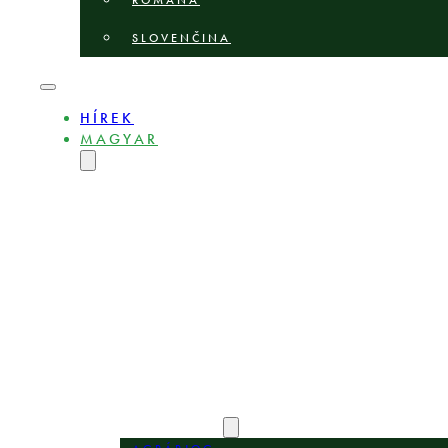
ROMÂNĂ
SLOVENČINA
HÍREK
MAGYAR
ENGLISH
DEUTSCH
POLSKI
БЪЛГАРСКИ
ČEŠTINA
LIETUVIŲ
LATVIEŠU
ROMÂNĂ
SLOVENČINA
BEMUTATKOZÁS
SZAKÉRTŐK
SZAKTERÜLETEK