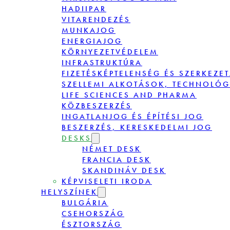
HADIIPAR
VITARENDEZÉS
MUNKAJOG
ENERGIAJOG
KÖRNYEZETVÉDELEM
INFRASTRUKTÚRA
FIZETÉSKÉPTELENSÉG ÉS SZERKEZE
SZELLEMI ALKOTÁSOK, TECHNOLÓG
LIFE SCIENCES AND PHARMA
KÖZBESZERZÉS
INGATLANJOG ÉS ÉPÍTÉSI JOG
BESZERZÉS, KERESKEDELMI JOG
DESKS
NÉMET DESK
FRANCIA DESK
SKANDINÁV DESK
KÉPVISELETI IRODA
HELYSZÍNEK
BULGÁRIA
CSEHORSZÁG
ÉSZTORSZÁG