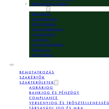
KÉPVISELETI IRODA
HELYSZÍNEK
BULGÁRIA
CSEHORSZÁG
ÉSZTORSZÁG
MAGYARORSZÁG
LETTORSZÁG
LITVÁNIA
LENGYELORSZÁG
ROMÁNIA
SZLOVÁKIA
BEMUTATKOZÁS
SZAKÉRTŐK
SZAKTERÜLETEK
AGRÁRJOG
BANKJOG ÉS PÉNZÜGY
COMPLIANCE
VERSENYJOG ÉS TRÖSZTELLENESSÉ
TÁRSASÁGI JOG ÉS M&A