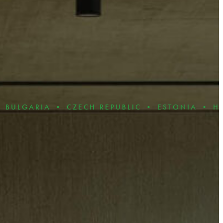
IA • CZECH REPUBLIC • ESTONIA • HUNGARY 