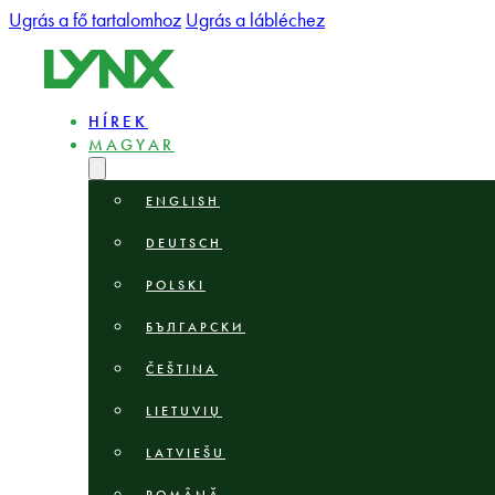
Ugrás a fő tartalomhoz
Ugrás a lábléchez
HÍREK
MAGYAR
ENGLISH
DEUTSCH
POLSKI
БЪЛГАРСКИ
ČEŠTINA
LIETUVIŲ
LATVIEŠU