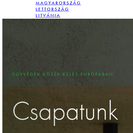
MAGYARORSZÁG
LETTORSZÁG
LITVÁNIA
LENGYELORSZÁG
ROMÁNIA
SZLOVÁKIA
ÜGYVÉDEK KÖZÉP-KELET-EURÓPÁBAN
Csapatunk