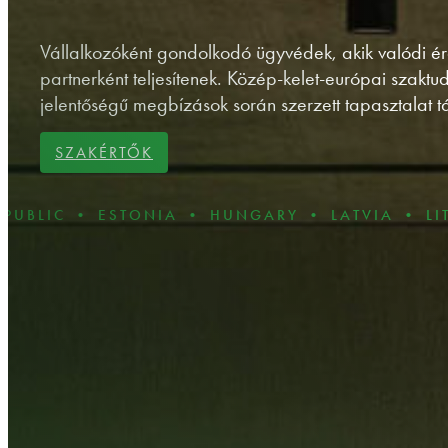
Vállalkozóként gondolkodó ügyvédek, akik valódi ér
partnerként teljesítenek. Közép-kelet-európai szakt
jelentőségű megbízások során szerzett tapasztalat t
SZAKÉRTŐK
• ESTONIA • HUNGARY • LATVIA • LITHUANIA