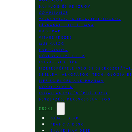
AGRÁRJOG
BANKJOG ÉS PÉNZÜGY
COMPLIANCE
VERSENYJOG ÉS TRÖSZTELLENESSÉG
TÁRSASÁGI JOG ÉS M&A
HADIIPAR
VITARENDEZÉS
MUNKAJOG
ENERGIAJOG
KÖRNYEZETVÉDELEM
INFRASTRUKTÚRA
FIZETÉSKÉPTELENSÉG ÉS SZERKEZETÁTAL
SZELLEMI ALKOTÁSOK, TECHNOLÓGIA É
LIFE SCIENCES AND PHARMA
KÖZBESZERZÉS
INGATLANJOG ÉS ÉPÍTÉSI JOG
BESZERZÉS, KERESKEDELMI JOG
DESKS
NÉMET DESK
FRANCIA DESK
SKANDINÁV DESK