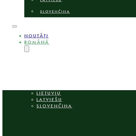
LATVIEŠU
SLOVENČINA
NOUTĂȚI
ROMÂNĂ
ENGLISH
MAGYAR
DEUTSCH
POLSKI
БЪЛГАРСКИ
ČEŠTINA
LIETUVIŲ
LATVIEŠU
SLOVENČINA