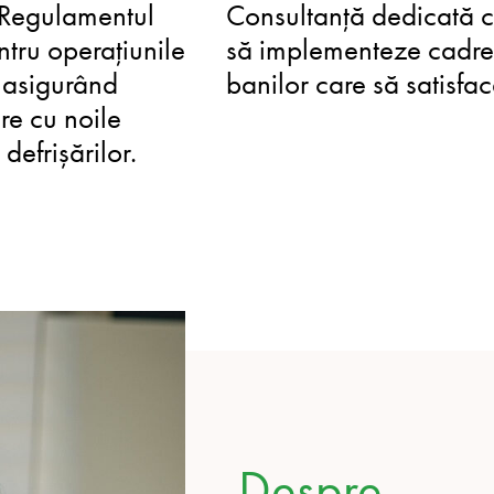
u Regulamentul
Consultanță dedicată co
ntru operațiunile
să implementeze cadre 
, asigurând
banilor care să satisfa
re cu noile
efrișărilor.
Despre