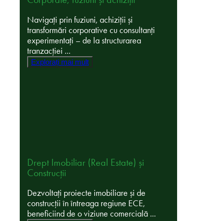
Navigați prin fuziuni, achiziții și
transformări corporative cu consultanți
experimentați – de la structurarea
tranzacției ...
Explorați mai mult
Drept Imobiliar (Real Estate) și
Construcții
Dezvoltați proiecte imobiliare și de
construcții în întreaga regiune ECE,
beneficiind de o viziune comercială ...