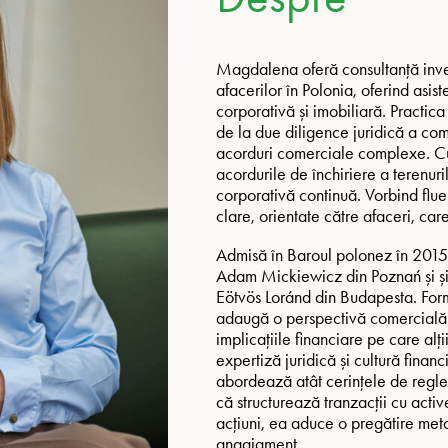
Magdalena oferă consultanță investi
afacerilor în Polonia, oferind asis
corporativă și imobiliară. Practica
de la due diligence juridică a com
acorduri comerciale complexe. Cu 
acordurile de închiriere a terenuri
corporativă continuă. Vorbind flue
clare, orientate către afaceri, car
Admisă în Baroul polonez în 2015,
Adam Mickiewicz din Poznań și și-a
Eötvös Loránd din Budapesta. Forma
adaugă o perspectivă comercială an
implicațiile financiare pe care al
expertiză juridică și cultură finan
abordează atât cerințele de regleme
că structurează tranzacții cu activ
acțiuni, ea aduce o pregătire met
angajament.