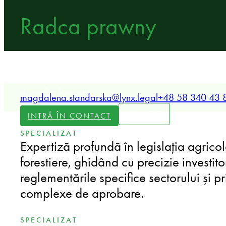
Radca prawny
Asociat LYNX specializat în tranzacții corporative și de
imobiliare și consultanță în materie de conformitate 
agricol și forestier.
magdalena.standarska@lynx.legal
+48 58 340 43 
LOCAȚIE
INTRĂ ÎN CONTACT
SPECIALIZAT
Expertiză profundă în legislația agricolă
forestiere, ghidând cu precizie investitor
reglementările specifice sectorului și pr
complexe de aprobare.
SPECIALIZAT