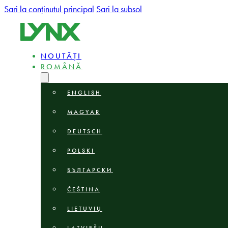
Sari la conținutul principal
Sari la subsol
NOUTĂȚI
ROMÂNĂ
ENGLISH
MAGYAR
DEUTSCH
POLSKI
БЪЛГАРСКИ
ČEŠTINA
LIETUVIŲ