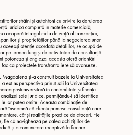
torilor străini și autohtoni cu privire la derularea
tență juridică completă în materie comercială,
 sa acoperă întregul ciclu de viață al tranzacției,
paniilor și proprietăților până la negocierea unor
aceeași atenție acordată detaliilor, se ocupă de
lor pe termen lung și de activitatea de consultanță
nt poloneza și engleza, aceasta oferă orientări
e fac ca proiectele transfrontaliere să avanseze.
 Magdalena și-a construit bazele la Universitatea
 extins perspectiva prin studii la Universitatea
rea postuniversitară în contabilitate și finanțe
alizei sale juridice, permițându-i să identifice
ții le-ar putea omite. Această combinație de
ciară înseamnă că clienții primesc consultanță care
ntare, cât și realitățile practice de afaceri. Fie
e, fie că navighează pe calea achizițiilor de
odică și o comunicare receptivă la fiecare