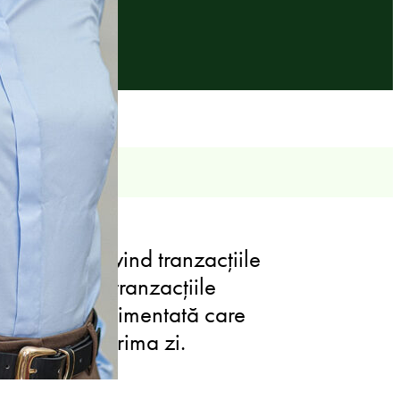
sultanță privind tranzacțiile
 achiziții și tranzacțiile
judecată experimentată care
ienților din prima zi.