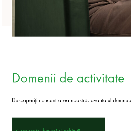
Domenii de activitate
Descoperiți concentrarea noastră, avantajul dumnea
Corporate, fuziuni și achiziții