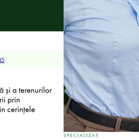
 fuziuni și achiziții,
pentru sectoarele
85
EXPERIENȚĂ
 și a terenurilor
Peste un deceniu de con
ii prin
corporative, de fuziuni și
in cerințele
imobiliare, oferind o 
protejează interesele cl
SPECIALIZAT