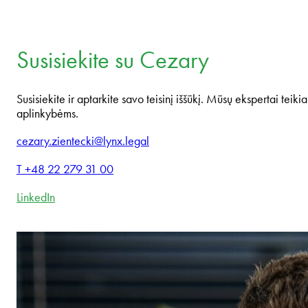
Susisiekite su Cezary
Susisiekite ir aptarkite savo teisinį iššūkį. Mūsų ekspertai teikia 
aplinkybėms.
cezary.zientecki@lynx.legal
T +48 22 279 31 00
LinkedIn