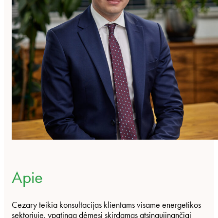
Apie
Cezary teikia konsultacijas klientams visame energetikos
sektoriuje, ypatingą dėmesį skirdamas atsinaujinančiai