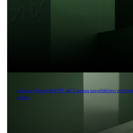
Lietuva: Klausimai ESTT dėl Europos paveldėjimo pažym
turinio