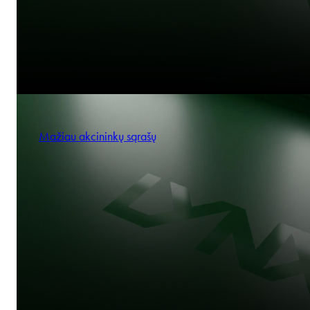
Mažiau akcininkų sąrašų