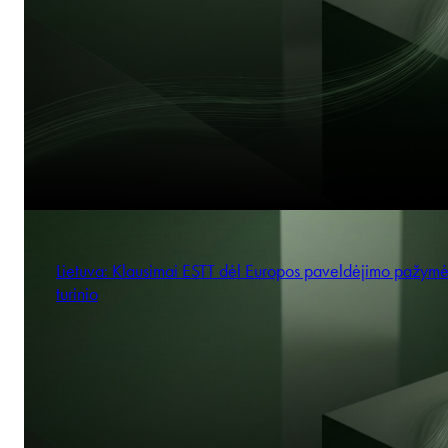
Lietuva: Klausimai ESTT dėl Europos paveldėjimo pažym
turinio