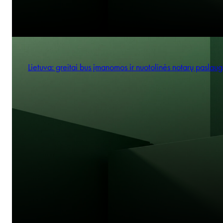
Lietuva: greitai bus įmanomos ir nuotolinės notarų paslau