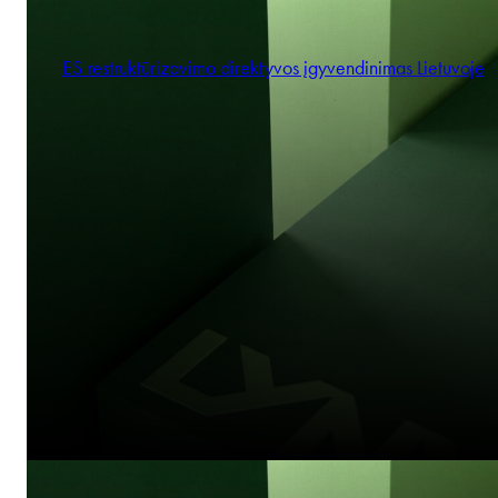
ES restruktūrizavimo direktyvos įgyvendinimas Lietuvoje