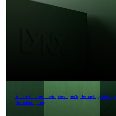
Lietuva: bnt konsultuoja pirmaujančią darbuotojų laikinojo
įdarbinimo įmonę