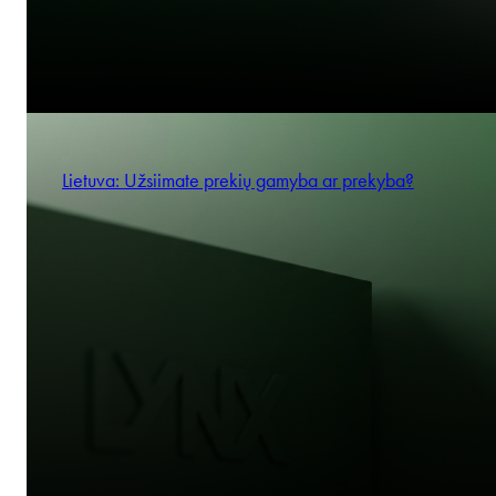
Lietuva: Užsiimate prekių gamyba ar prekyba?