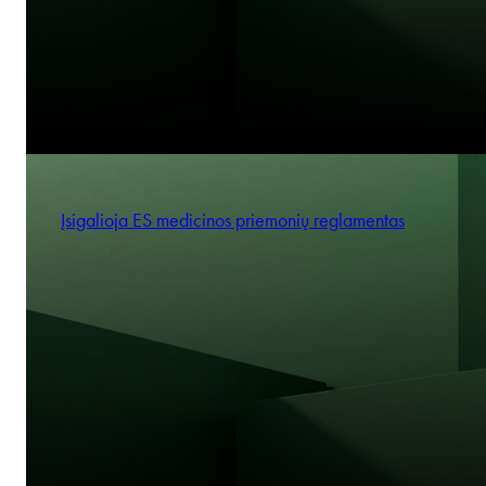
Įsigalioja ES medicinos priemonių reglamentas