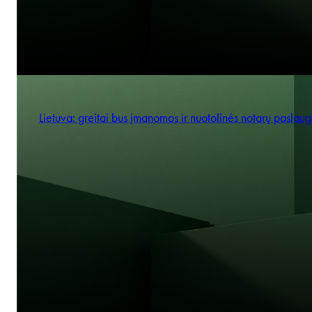
Lietuva: greitai bus įmanomos ir nuotolinės notarų paslau