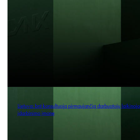
Lietuva: bnt konsultuoja pirmaujančią darbuotojų laikinojo
įdarbinimo įmonę