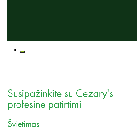
Susipažinkite su Cezary's
profesine patirtimi
Švietimas