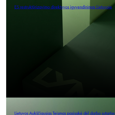
ES restruktūrizavimo direktyvos įgyvendinimas Lietuvoje
Lietuvos Aukščiausias Teismas pasisakė dėl darbo sutartie