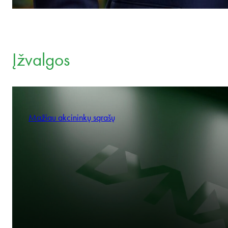
Įžvalgos
Mažiau akcininkų sąrašų