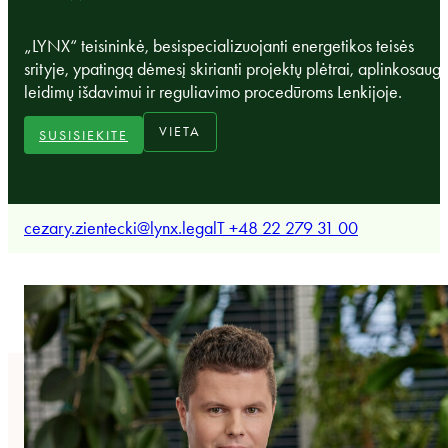
„LYNX“ teisininkė, besispecializuojanti energetikos teisės
srityje, ypatingą dėmesį skirianti projektų plėtrai, aplinkosaug
leidimų išdavimui ir reguliavimo procedūroms Lenkijoje.
VIETA
SUSISIEKITE
cezary.zientecki@lynx.legal
T +48 22 279 31 00