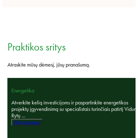
Praktikos sritys
Atraskite mūsų dėmesį, jūsų pranašumą.
Energetika
Atverkite kelią investicijoms ir paspartinkite energetikos
projektų įgyvendinimą su specialistais turinčiais patirtį Vidurio
Rytų ...
Ištirti daugiau