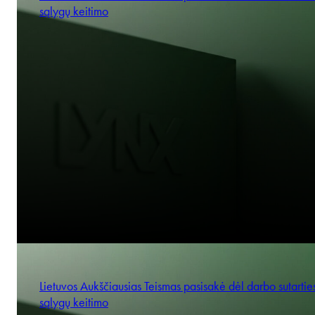
sąlygų keitimo
Lietuvos Aukščiausias Teismas pasisakė dėl darbo sutartie
sąlygų keitimo