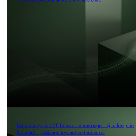
bnt attorneys in CEE Lietuvos biuras auga – šį rudenį prie
komandos prisijungė trys patyrę teisininkai