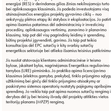
energijai (RES) ir derindamas gilias žinias nekilnojamojo turto
bei aplinkosaugos klausimais. Jis padeda investuotojams visą
atsinaujinančios energijos projektų gyvavimo ciklą – nuo
ankstyvųjų plėtros etapų iki statybos ir eksploatacijos. Jo patirt
apima išsamius patarimus dėl administracinių ir investicinių
procedūrų, aplinkosaugos vertinimų, zonavimo ir planavimo
klausimų, taip pat dėl visų pagrindinių leidimų ir sprendimų,
būtinų projektui įgyvendinti, gavimo. Jis taip pat teikia
konsultacijas dėl EPC sutarčių ir kitų svarbių sutarčių
energetikos sektoriuje bei atlieka išsamius teisinius patikrinimu
Jis nuolat atstovauja klientams administracinėse ir teismo
bylose, įskaitant bylas, nagrinėjamas Energetikos reguliavimo
tarnybos (URE) pirmininko. Jo praktika apima licencijavimo
klausimus (elektros gamyba, prekyba), tinklo prijungimo sąlyg
užtikrinimą bei ginčų dėl tinklo prijungimo atsisakymų ar
paskirstymo sistemos operatorių nustatytų pajėgumų apribojim
sprendimą. Jo veikla taip pat apima nuomos sutarčių rengimą i
derybas dėl jų bei teisinių išvadų dėl projektų atitikties vietos
teritorijų planams (MPZP) rengimą.