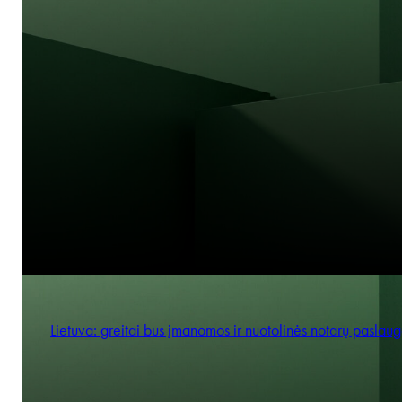
Lietuva: greitai bus įmanomos ir nuotolinės notarų paslau