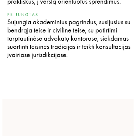
praktiškus, į verslą orientuotus sprendimus.
PRIJUNGTAS
Sujungia akademinius pagrindus, susijusius su
bendrąja teise ir civiline teise, su patirtimi
tarptautinėse advokatų kontorose, siekdamas
suartinti teisines tradicijas ir teikti konsultacijas
įvairiose jurisdikcijose.