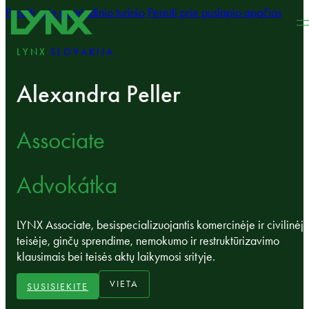
Pereiti prie pagrindinio turinio
Pereiti prie puslapio apačios
LYNX
SLOVAKIJA
Alexandra Peller
Associate
Advokátka
LYNX Associate, besispecializuojantis komercinėje ir civilinėj
teisėje, ginčų sprendime, nemokumo ir restruktūrizavimo
klausimais bei teisės aktų laikymosi srityje.
VIETA
SUSISIEKITE