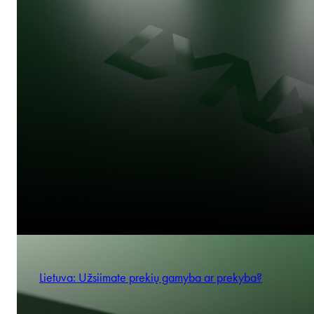
Lietuva: Užsiimate prekių gamyba ar prekyba?