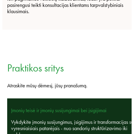
pasirengusi teikti konsultacijas klientams tarpvalstybiniais
klausimais.
Praktikos sritys
Atraskite mūsų dėmesį, jūsų pranašumą.
Įmonių teisė ir įmonių susijungimai bei įsigijimai
Vykdykite įmonių susijungimus, įsigijimus ir transformacijas su
vyresniaisiais patarėjais - nuo sandorių struktūrizavimo iki