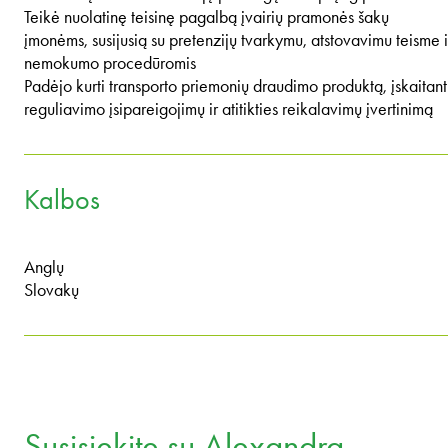
Teikė nuolatinę teisinę pagalbą įvairių pramonės šakų
įmonėms, susijusią su pretenzijų tvarkymu, atstovavimu teisme i
nemokumo procedūromis
Padėjo kurti transporto priemonių draudimo produktą, įskaitant
reguliavimo įsipareigojimų ir atitikties reikalavimų įvertinimą
Kalbos
Anglų
Slovakų
Susisiekite su Alexandra