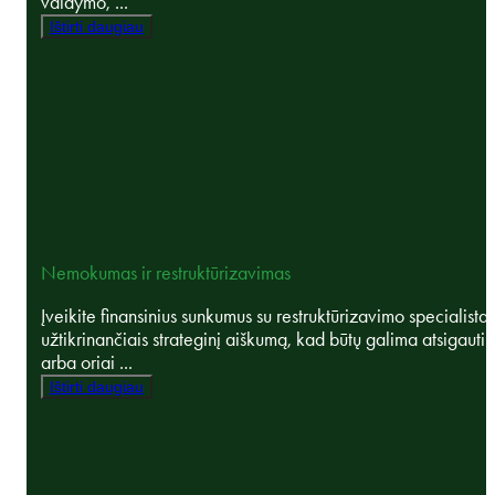
valdymo, ...
Ištirti daugiau
Nemokumas ir restruktūrizavimas
Įveikite finansinius sunkumus su restruktūrizavimo specialistai
užtikrinančiais strateginį aiškumą, kad būtų galima atsigauti
arba oriai ...
Ištirti daugiau