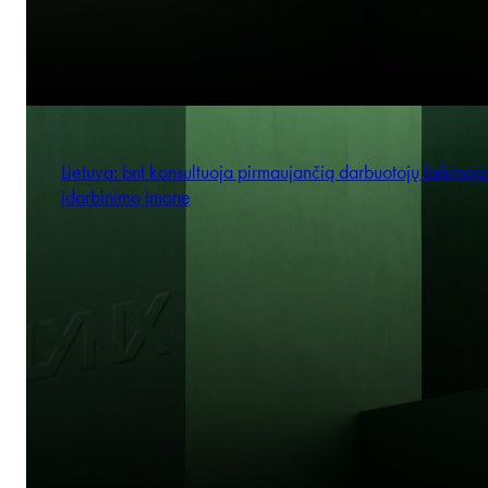
Lietuva: bnt konsultuoja pirmaujančią darbuotojų laikinojo
įdarbinimo įmonę