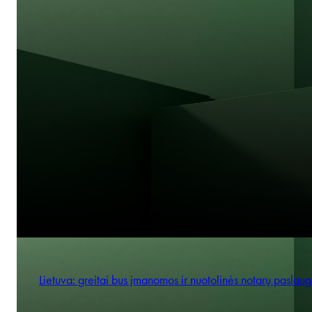
Lietuva: greitai bus įmanomos ir nuotolinės notarų paslau