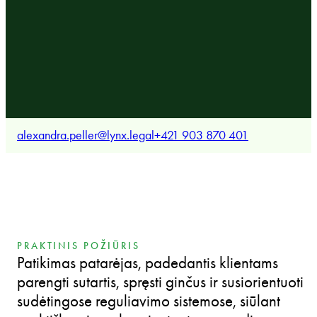
alexandra.peller@lynx.legal
+421 903 870 401
PRAKTINIS POŽIŪRIS
Patikimas patarėjas, padedantis klientams
parengti sutartis, spręsti ginčus ir susiorientuoti
sudėtingose reguliavimo sistemose, siūlant