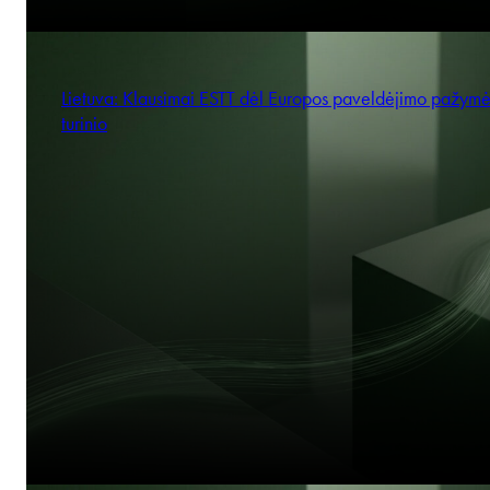
Lietuva: Klausimai ESTT dėl Europos paveldėjimo pažym
turinio