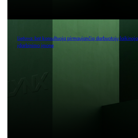
Lietuva: bnt konsultuoja pirmaujančią darbuotojų laikinojo
įdarbinimo įmonę