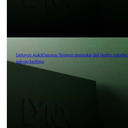
Lietuvos Aukščiausias Teismas pasisakė dėl darbo sutartie
sąlygų keitimo