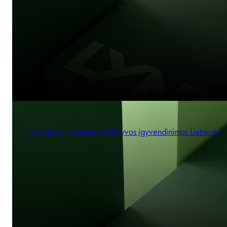
ES restruktūrizavimo direktyvos įgyvendinimas Lietuvoje