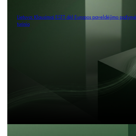
Lietuva: Klausimai ESTT dėl Europos paveldėjimo pažym
turinio