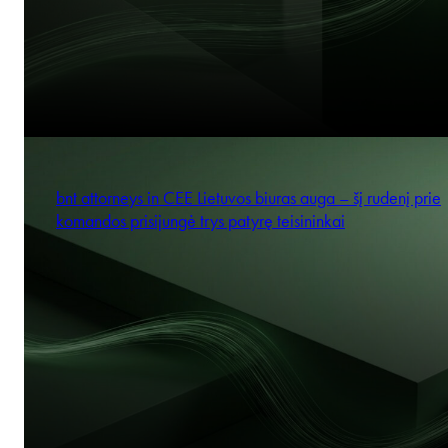
bnt attorneys in CEE Lietuvos biuras auga – šį rudenį prie
komandos prisijungė trys patyrę teisininkai