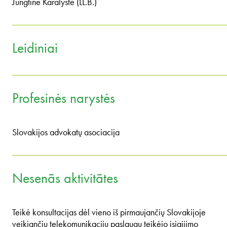
Jungtinė Karalystė (LL.B.)
Leidiniai
Profesinės narystės
Slovakijos advokatų asociacija
Nesenās aktivitātes
Teikė konsultacijas dėl vieno iš pirmaujančių Slovakijoje
veikiančių telekomunikacijų paslaugų teikėjo įsigijimo