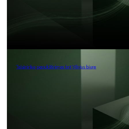
Teisininko paaukštinimas bnt Vilnius biure