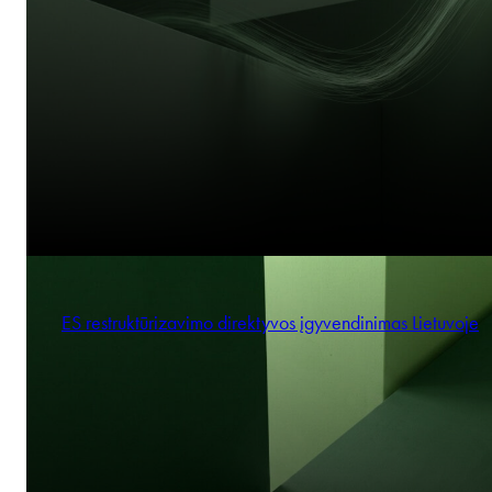
ES restruktūrizavimo direktyvos įgyvendinimas Lietuvoje