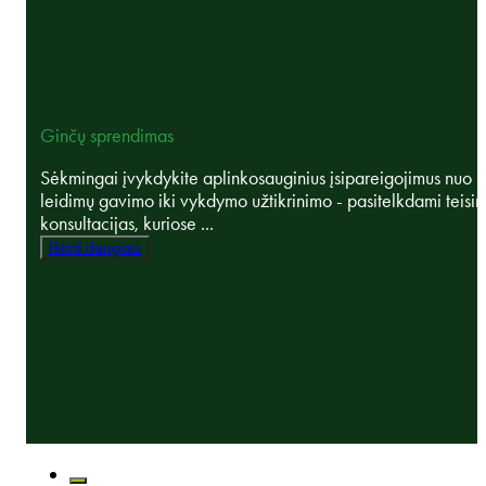
Ginčų sprendimas
Sėkmingai įvykdykite aplinkosauginius įsipareigojimus nuo
leidimų gavimo iki vykdymo užtikrinimo - pasitelkdami teisin
konsultacijas, kuriose ...
Ištirti daugiau