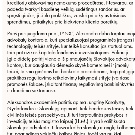
kreditorių atstovavimą nemokumo procedūrose. Nesvarbu, ar j
padeda tvarkyti kasdienę veiklą, sudėtingus sandorius, ar
spręsti ginčus, ji siūlo praktiškus, verslui pritaikytus teisinius
sprendimus, pritaikytus prie kiekvieno kliento poreikių.
Prieš prisijungdama prie „LYNX“, Alexandra dirbo tarptautinėj
advokatų kontoroje, kuri specializuojasi programinės įrangos i
technologijų teisės srityje, kur teikė konsultacijas startuoliams,
taip pat rizikos kapitalo fondams ir investuotojams. Vėliau ji
įgijo didelę patirtį vienoje iš pirmaujančių Slovakijos advokatų
kontorų, kur daugiausia dėmesio skyrė komercinei ir įmonių
teisei, teismo ginčams bei bankroto procedūroms, taip pat įgij
praktikos reguliavimo reikalavimų laikymosi srityje įvairiose
pramonės šakose, įskaitant finansų reguliavimą bankininkystės
ir draudimo sektoriuose.
Aleksandros akademinė patirtis apima Jungtinę Karalystę,
Nyderlandus ir Slovakiją, apimanti tiek bendrosios teisės, tiek
civilinės teisės perspektyvas. Ji turi tarptautinės prekybos ir
investicijų teisės magistro laipsnį (LL.M.) ir yra kvalifikuota
Slovakijos advokatė. Ji laisvai kalba slovakų ir anglų kalbomis
turi pagrindines vokiečių kalbos žinias, todėl yra puikiai