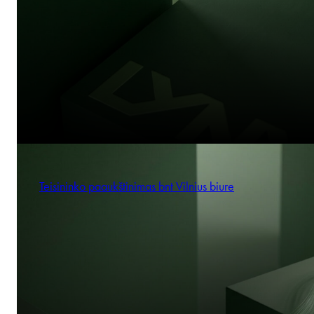
Teisininko paaukštinimas bnt Vilnius biure