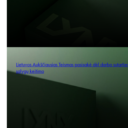
Lietuvos Aukščiausias Teismas pasisakė dėl darbo sutartie
sąlygų keitimo