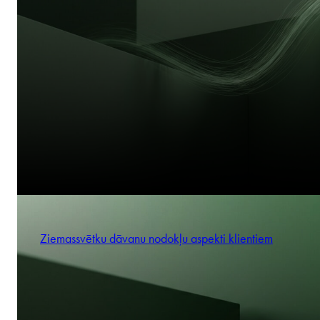
Ziemassvētku dāvanu nodokļu aspekti klientiem