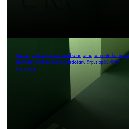
Rumānija: Precizējumi saistībā ar jaunajiem noteikumiem 
lauksaimniecības zemes pārdošanu ārpus apbūvētām
teritorijām