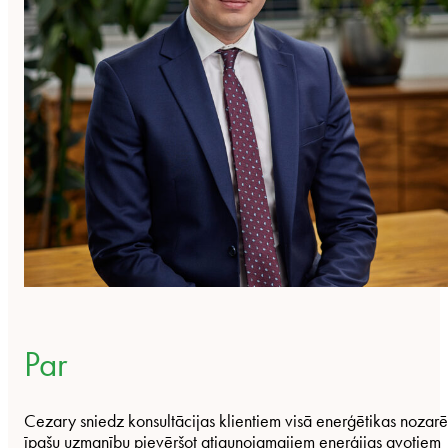
Par
Cezary sniedz konsultācijas klientiem visā enerģētikas nozarē
īpašu uzmanību pievēršot atjaunojamajiem enerģijas avotiem