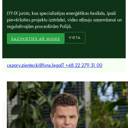
LYNX jurists, kas specializējas enerģētikas tiesībās, īpaši
pievēršoties projektu izstrādei, vides atļauju saņemšanai un
regulatīvajām procedūrām Polijā.
VIETA
SAZINIETIES AR MUMS
cezary.zientecki@lynx.legal
T +48 22 279 31 00