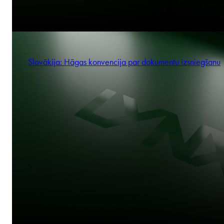
Slovākija: Hāgas konvencija par dokumentu izsniegšanu