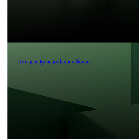
Grozījumi Igaunijas komerclikumā