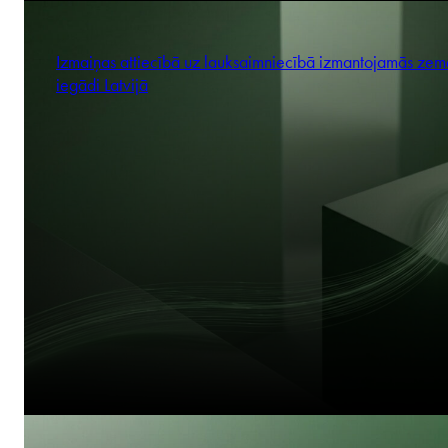
Izmaiņas attiecībā uz lauksaimniecībā izmantojamās zem
iegādi Latvijā