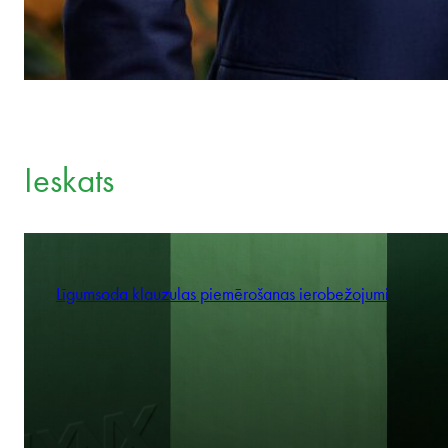
Ieskats
Līgumsoda klauzulas piemērošanas ierobežojumi