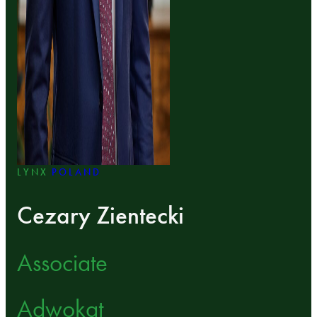
LYNX
POLAND
Cezary Zientecki
Associate
Adwokat