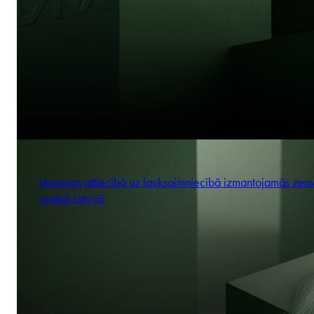
Izmaiņas attiecībā uz lauksaimniecībā izmantojamās zem
iegādi Latvijā