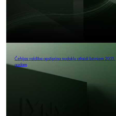
Čehijas valdība apstiprina nodokļu atlaidi bērniem 2021.
gadam