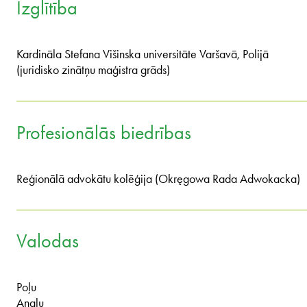
Izglītība
Kardināla Stefana Višinska universitāte Varšavā, Polijā
(juridisko zinātņu maģistra grāds)
Profesionālās biedrības
Reģionālā advokātu kolēģija (Okręgowa Rada Adwokacka)
Valodas
Poļu
Angļu