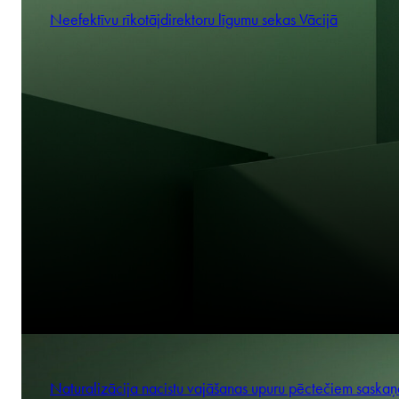
Neefektīvu rīkotājdirektoru līgumu sekas Vācijā
Naturalizācija nacistu vajāšanas upuru pēctečiem saskaņ