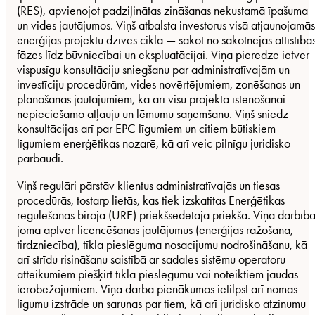
(RES), apvienojot padziļinātas zināšanas nekustamā īpašuma
un vides jautājumos. Viņš atbalsta investorus visā atjaunojamās
enerģijas projektu dzīves ciklā — sākot no sākotnējās attīstība
fāzes līdz būvniecībai un ekspluatācijai. Viņa pieredze ietver
vispusīgu konsultāciju sniegšanu par administratīvajām un
investīciju procedūrām, vides novērtējumiem, zonēšanas un
plānošanas jautājumiem, kā arī visu projekta īstenošanai
nepieciešamo atļauju un lēmumu saņemšanu. Viņš sniedz
konsultācijas arī par EPC līgumiem un citiem būtiskiem
līgumiem enerģētikas nozarē, kā arī veic pilnīgu juridisko
pārbaudi.
Viņš regulāri pārstāv klientus administratīvajās un tiesas
procedūrās, tostarp lietās, kas tiek izskatītas Enerģētikas
regulēšanas biroja (URE) priekšsēdētāja priekšā. Viņa darbīb
joma aptver licencēšanas jautājumus (enerģijas ražošana,
tirdzniecība), tīkla pieslēguma nosacījumu nodrošināšanu, kā
arī strīdu risināšanu saistībā ar sadales sistēmu operatoru
atteikumiem piešķirt tīkla pieslēgumu vai noteiktiem jaudas
ierobežojumiem. Viņa darba pienākumos ietilpst arī nomas
līgumu izstrāde un sarunas par tiem, kā arī juridisko atzinumu