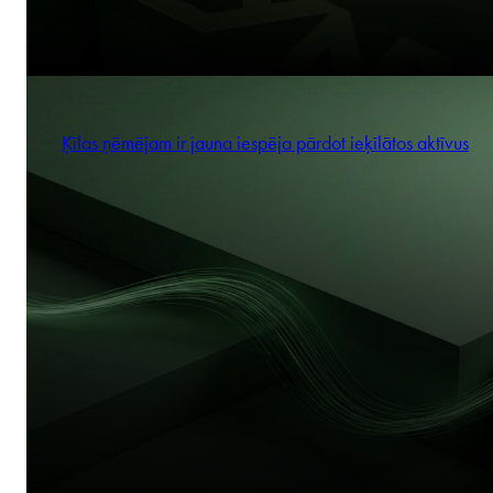
Ķīlas ņēmējam ir jauna iespēja pārdot ieķīlātos aktīvus