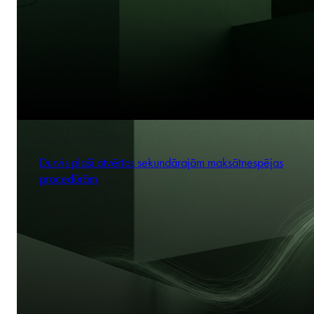
Durvis plaši atvērtas sekundārajām maksātnespējas
procedūrām