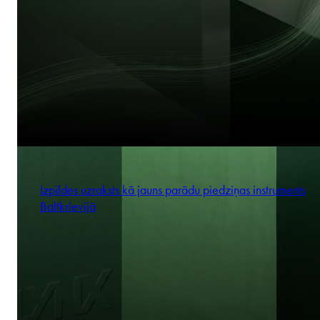
Izpildes uzraksts kā jauns parādu piedziņas instruments
Baltkrievijā