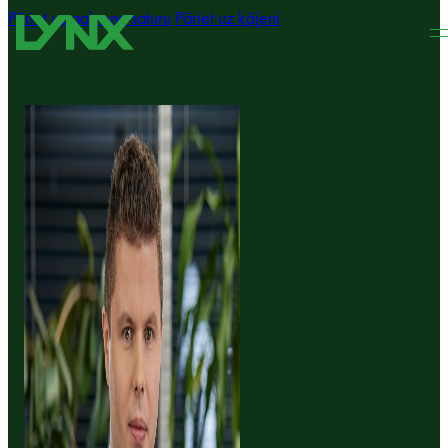
Pāriet uz galveno saturu
Pāriet uz kājeni