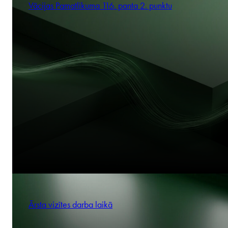
Vācijas Pamatlikuma 116. panta 2. punktu
Ārsta vizītes darba laikā