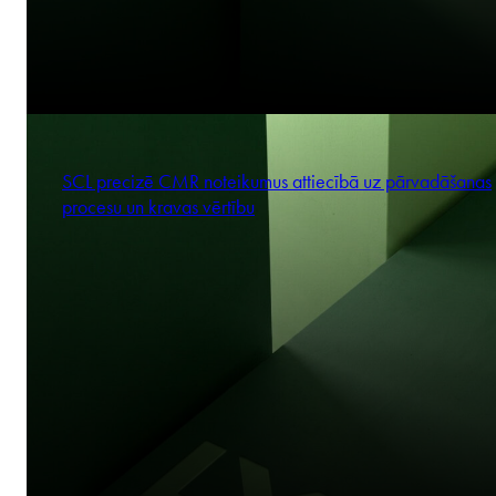
SCL precizē CMR noteikumus attiecībā uz pārvadāšanas
procesu un kravas vērtību