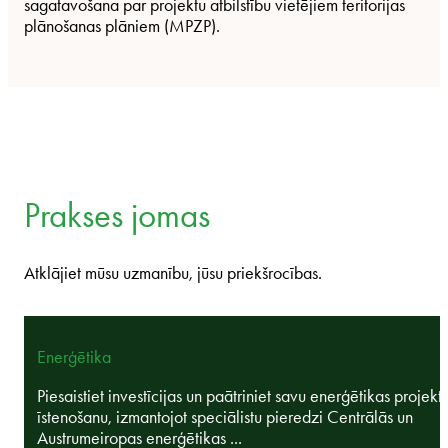
sagatavošana par projektu atbilstību vietējiem teritorijas
plānošanas plāniem (MPZP).
Prakses jomas
Atklājiet mūsu uzmanību, jūsu priekšrocības.
Enerģētika
Piesaistiet investīcijas un paātriniet savu enerģētikas projekt
īstenošanu, izmantojot speciālistu pieredzi Centrālās un
Austrumeiropas enerģētikas ...