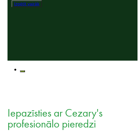
Izpētīt vairāk
Iepazīsties ar Cezary's
profesionālo pieredzi