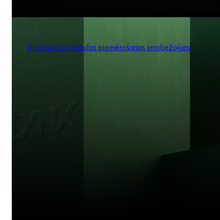
Līgumsoda klauzulas piemērošanas ierobežojumi