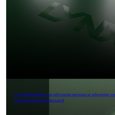
Vai rīkotājdirektors un pilnvarota persona ar pilnvarām va
kopīgi pārstāvēt uzņēmumu?