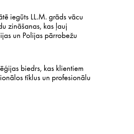
ātē iegūts LL.M. grāds vācu
lodu zināšanas, kas ļauj
ijas un Polijas pārrobežu
ģijas biedrs, kas klientiem
onālos tīklus un profesionālu