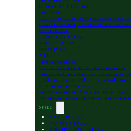
LAUKSAIMNIECĪBA
BANKAS UN FINANSES
ATBILSTĪBA
KONKURENCE UN PRETMONOPOLA POLIT
KOMERCTIESĪBAS; UZŅĒMUMU APVIENO
AIZSARDZĪBA
STRĪDU IZŠĶIRŠANA
DARBA TIESĪBAS
ENERĢĒTIKA
VIDE
INFRASTRUKTŪRA
MAKSĀTNESPĒJA UN REORGANIZĀCIJA
INTELEKTUĀLAIS ĪPAŠUMS, TEHNOLOĢIJ
ZINĀTNES PAR DZĪVĪBU UN FARMĀCIJA
PUBLISKAIS IEPIRKUMS
NEKUSTAMAIS ĪPAŠUMS UN BŪVNIECĪBA
IEPIRKUMI, KOMERCDARBĪBA UN TIRDZN
DESKS
VĀCU NODAĻA
FRANČU NODAĻA
ZIEMEĻVALSTU NODAĻA