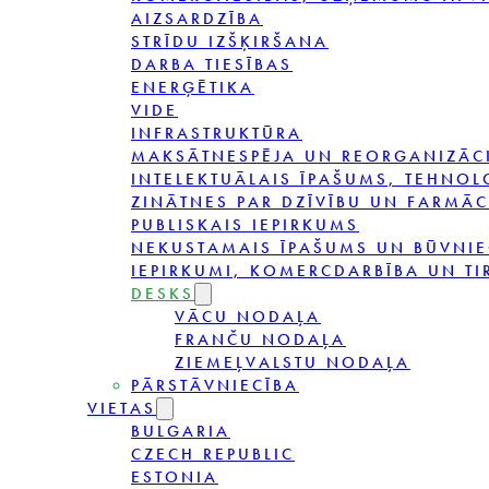
AIZSARDZĪBA
STRĪDU IZŠĶIRŠANA
DARBA TIESĪBAS
ENERĢĒTIKA
VIDE
INFRASTRUKTŪRA
MAKSĀTNESPĒJA UN REORGANIZĀC
INTELEKTUĀLAIS ĪPAŠUMS, TEHNOL
ZINĀTNES PAR DZĪVĪBU UN FARMĀC
PUBLISKAIS IEPIRKUMS
NEKUSTAMAIS ĪPAŠUMS UN BŪVNIE
IEPIRKUMI, KOMERCDARBĪBA UN TI
DESKS
VĀCU NODAĻA
FRANČU NODAĻA
ZIEMEĻVALSTU NODAĻA
PĀRSTĀVNIECĪBA
VIETAS
BULGARIA
CZECH REPUBLIC
ESTONIA