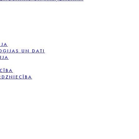
IJA
OĢIJAS UN DATI
IJA
CĪBA
RDZNIECĪBA