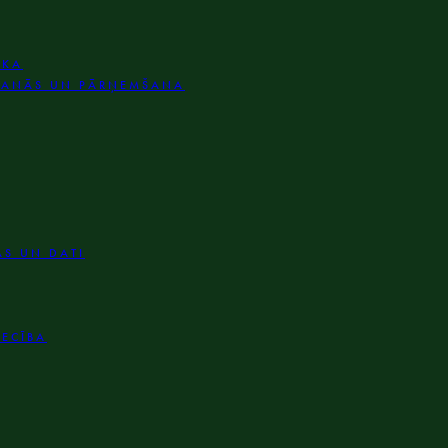
IKA
ŠANĀS UN PĀRŅEMŠANA
AS UN DATI
IECĪBA