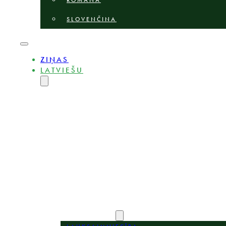
ROMÂNĂ
SLOVENČINA
ZIŅAS
LATVIEŠU
ENGLISH
MAGYAR
DEUTSCH
POLSKI
БЪЛГАРСКИ
ČEŠTINA
LIETUVIŲ
ROMÂNĂ
SLOVENČINA
PAR
EKSPERTI
PRAKSES JOMAS