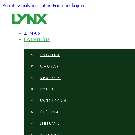
Pāriet uz galveno saturu
Pāriet uz kājeni
ZIŅAS
LATVIEŠU
ENGLISH
MAGYAR
DEUTSCH
POLSKI
БЪЛГАРСКИ
ČEŠTINA
LIETUVIŲ