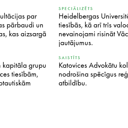
SPECIĀLIZĒTS
ultācijas par
Heidelbergas Universit
as pārbaudi un
tiesībās, kā arī trīs va
as, kas aizsargā
nevainojami risināt Vāc
jautājumus.
SAISTĪTS
kapitāla grupu
Katovices Advokātu kolē
ces tiesībām,
nodrošina spēcīgus reģi
rptautiskām
atbildību.