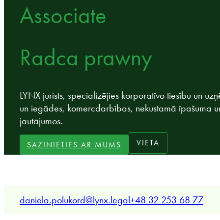
Associate
Radca prawny
LYNX jurists, specializējies korporatīvo tiesību un
un iegādes, komercdarbības, nekustamā īpašuma un
jautājumos.
VIETA
SAZINIETIES AR MUMS
daniela.polukord@lynx.legal
+48 32 253 68 77