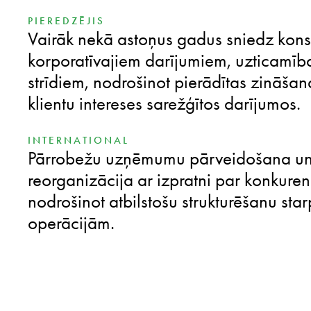
PIEREDZĒJIS
Vairāk nekā astoņus gadus sniedz kons
korporatīvajiem darījumiem, uzticamīb
strīdiem, nodrošinot pierādītas zināšan
klientu intereses sarežģītos darījumos.
INTERNATIONAL
Pārrobežu uzņēmumu pārveidošana un 
reorganizācija ar izpratni par konkuren
nodrošinot atbilstošu strukturēšanu sta
operācijām.