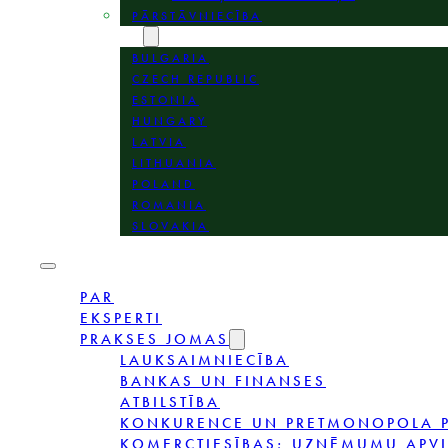
PĀRSTĀVNIECĪBA
VIETAS
BULGARIA
CZECH REPUBLIC
ESTONIA
HUNGARY
LATVIA
LITHUANIA
POLAND
ROMANIA
SLOVAKIA
PAR
EKSPERTI
PRAKSES JOMAS
LAUKSAIMNIECĪBA
BANKAS UN FINANSES
ATBILSTĪBA
KONKURENCE UN PRETMONOPOLA P
KOMERCTIESĪBAS; UZŅĒMUMU APV