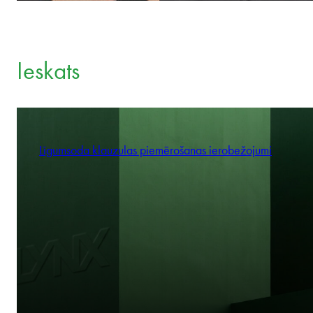
Ieskats
Līgumsoda klauzulas piemērošanas ierobežojumi