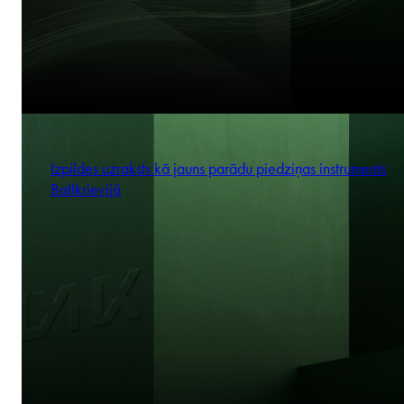
Izpildes uzraksts kā jauns parādu piedziņas instruments
Baltkrievijā