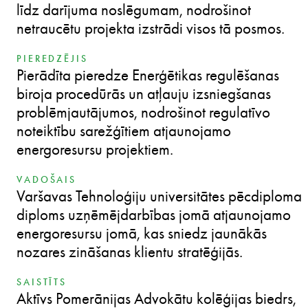
līdz darījuma noslēgumam, nodrošinot
netraucētu projekta izstrādi visos tā posmos.
PIEREDZĒJIS
Pierādīta pieredze Enerģētikas regulēšanas
biroja procedūrās un atļauju izsniegšanas
problēmjautājumos, nodrošinot regulatīvo
noteiktību sarežģītiem atjaunojamo
energoresursu projektiem.
VADOŠAIS
Varšavas Tehnoloģiju universitātes pēcdiploma
diploms uzņēmējdarbības jomā atjaunojamo
energoresursu jomā, kas sniedz jaunākās
nozares zināšanas klientu stratēģijās.
SAISTĪTS
Aktīvs Pomerānijas Advokātu kolēģijas biedrs,