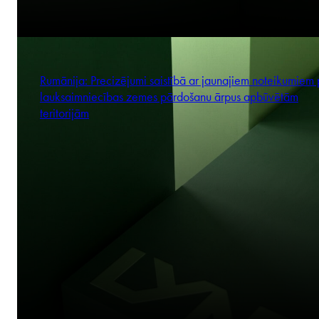
Rumānija: Precizējumi saistībā ar jaunajiem noteikumiem 
lauksaimniecības zemes pārdošanu ārpus apbūvētām
teritorijām