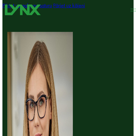
Pāriet uz galveno saturu
Pāriet uz kājeni