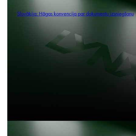
Slovākija: Hāgas konvencija par dokumentu izsniegšanu