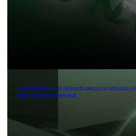
Vai rīkotājdirektors un pilnvarota persona ar pilnvarām va
kopīgi pārstāvēt uzņēmumu?