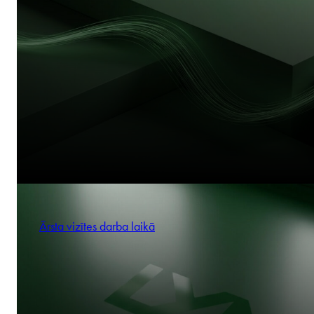
Ārsta vizītes darba laikā