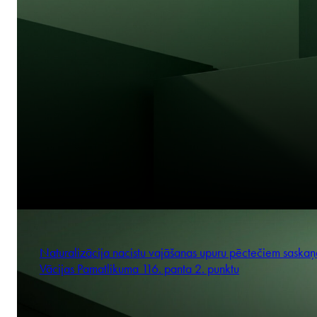
Naturalizācija nacistu vajāšanas upuru pēctečiem saskaņ
Vācijas Pamatlikuma 116. panta 2. punktu