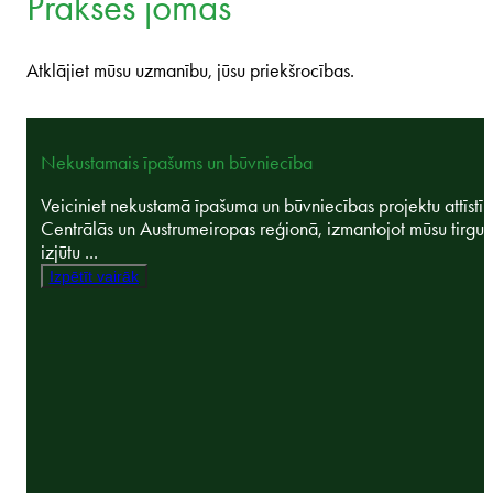
Prakses jomas
Atklājiet mūsu uzmanību, jūsu priekšrocības.
Nekustamais īpašums un būvniecība
Veiciniet nekustamā īpašuma un būvniecības projektu attīstī
Centrālās un Austrumeiropas reģionā, izmantojot mūsu tirgus
izjūtu ...
Izpētīt vairāk