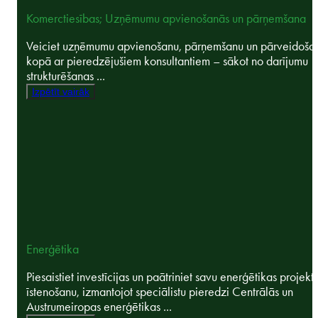
Komerctiesības; Uzņēmumu apvienošanās un pārņemšana
Veiciet uzņēmumu apvienošanu, pārņemšanu un pārveidoša
kopā ar pieredzējušiem konsultantiem – sākot no darījumu
strukturēšanas ...
Izpētīt vairāk
Enerģētika
Piesaistiet investīcijas un paātriniet savu enerģētikas projekt
īstenošanu, izmantojot speciālistu pieredzi Centrālās un
Austrumeiropas enerģētikas ...