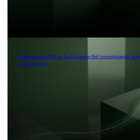
Izmaiņas attiecībā uz lauksaimniecībā izmantojamās zem
iegādi Latvijā