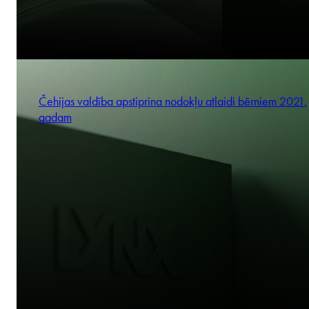
Čehijas valdība apstiprina nodokļu atlaidi bērniem 2021.
gadam