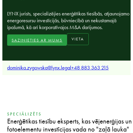
LYNX jurists, specializējies enerģētikas tiesībās, atjaunojamo
energoresursu investīcijās, būvniecībā un nekustamajā
īpašumā, kā arī korporatīvajos M&A darījumos.
VIETA
SAZINIETIES AR MUMS
dominika.zygowska@lynx.legal
+48 883 363 215
SPECIĀLIZĒTS
Enerģētikas tiesību eksperts, kas vējenerģijas un
fotoelementu investīcijas vada no "zaļā lauka"