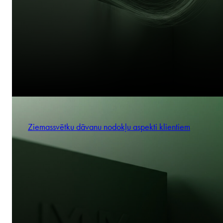
Ziemassvētku dāvanu nodokļu aspekti klientiem