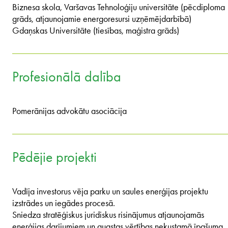
Biznesa skola, Varšavas Tehnoloģiju universitāte (pēcdiploma
grāds, atjaunojamie energoresursi uzņēmējdarbībā)
Gdaņskas Universitāte (tiesības, maģistra grāds)
Profesionālā dalība
Pomerānijas advokātu asociācija
Pēdējie projekti
Vadīja investorus vēja parku un saules enerģijas projektu
izstrādes un iegādes procesā.
Sniedza stratēģiskus juridiskus risinājumus atjaunojamās
enerģijas darījumiem un augstas vērtības nekustamā īpašuma