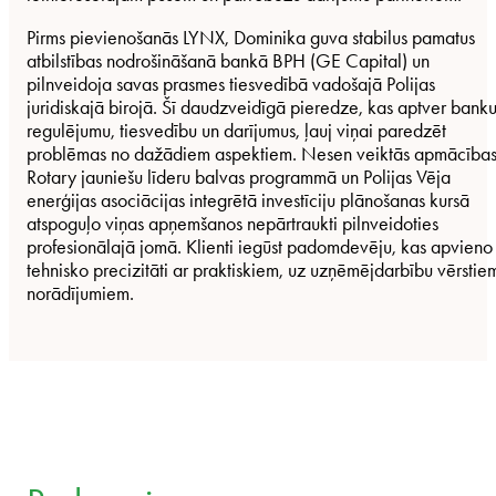
Pirms pievienošanās LYNX, Dominika guva stabilus pamatus
atbilstības nodrošināšanā bankā BPH (GE Capital) un
pilnveidoja savas prasmes tiesvedībā vadošajā Polijas
juridiskajā birojā. Šī daudzveidīgā pieredze, kas aptver bank
regulējumu, tiesvedību un darījumus, ļauj viņai paredzēt
problēmas no dažādiem aspektiem. Nesen veiktās apmācība
Rotary jauniešu līderu balvas programmā un Polijas Vēja
enerģijas asociācijas integrētā investīciju plānošanas kursā
atspoguļo viņas apņemšanos nepārtraukti pilnveidoties
profesionālajā jomā. Klienti iegūst padomdevēju, kas apvieno
tehnisko precizitāti ar praktiskiem, uz uzņēmējdarbību vērstie
norādījumiem.