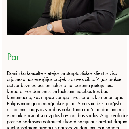
Par
Dominika konsultē vietējos un starptautiskos klientus visā
atjaunojamās enerģijas projektu dzīves ciklā. Viņas prakse
aptver būvniecības un nekustamā īpašuma jautājumus,
korporatīvos darījumus un lauksaimniecības tiesības –
kombinācija, kas ir īpaši vērtīga investoriem, kuri orientējas
Polijas mainīgajā enerģētikas jomā. Viņa sniedz stratēģiskus
risinājumus augstas vērtības nekustamā īpašuma darījumiem,
vienlaikus risinot sarežģītus būvniecības strīdus. Angļu valodas
prasme nodrošina netraucētu koordināciju ar starptautiskajām
ieinteresētajām pusēm un pārrobežu darījumu partneriem.