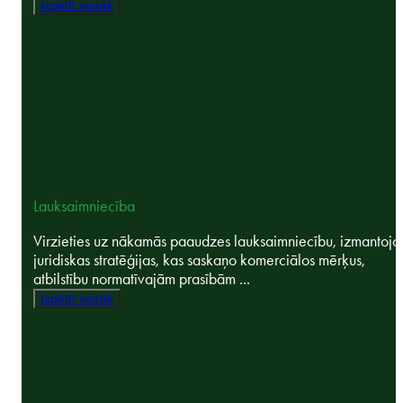
Izpētīt vairāk
Lauksaimniecība
Virzieties uz nākamās paaudzes lauksaimniecību, izmantojo
juridiskas stratēģijas, kas saskaņo komerciālos mērķus,
atbilstību normatīvajām prasībām ...
Izpētīt vairāk