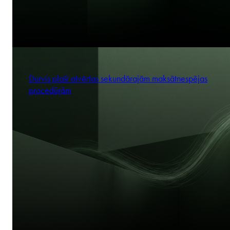
Durvis plaši atvērtas sekundārajām maksātnespējas
procedūrām