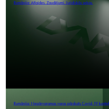
Rumānija: Atlaides. Zaudējumi. Juridiskās sekas.
Rumānija: Nepārvaramas varas pārskats Covid-19 konte