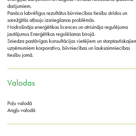
darījumiem.
Panāca labvēlīgus rezultātus būvniecības tiesību strīdos un
sarežģītās atļauju izsniegšanas problēmās.
Nodrošināja enerģētikas licences un atrisināja regulējuma
jautājumus Enerģētikas regulēšanas birojā.
Sniedza pastāvīgas konsultācijas vietējiem un starptautiskajie
uzņēmumiem korporatīvo, būvniecības un lauksaimniecības
tiesību jomā.
Valodas
Poļu valodā
Angļu valodā