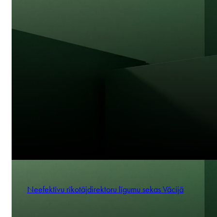
Neefektīvu rīkotājdirektoru līgumu sekas Vācijā