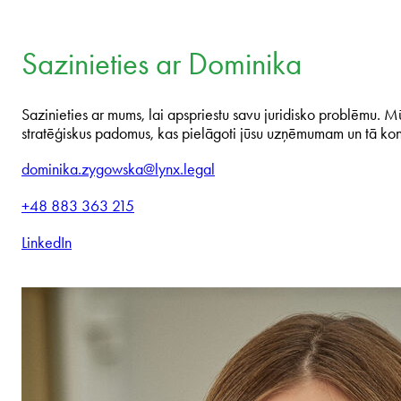
Sazinieties ar Dominika
Sazinieties ar mums, lai apspriestu savu juridisko problēmu. Mū
stratēģiskus padomus, kas pielāgoti jūsu uzņēmumam un tā ko
dominika.zygowska@lynx.legal
+48 883 363 215
LinkedIn