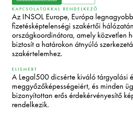
KAPCSOLATOKKAL RENDELKEZŐ
Az INSOL Europe, Európa legnagyob
fizetésképtelenségi szakértői hálózatá
országkoordinátora, amely közvetlen h
biztosít a határokon átnyúló szerkezetá
szakértelemhez.
ELISMERT
A Legal500 dicsérte kiváló tárgyalási 
meggyőzőképességeiért, és minden üg
bizonyítottan erős érdekérvényesítő k
rendelkezik.