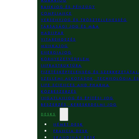
AGRÁRJOG
BANKJOG ÉS PÉNZÜGY
COMPLIANCE
VERSENYJOG ÉS TRÖSZTELLENESSÉG
TÁRSASÁGI JOG ÉS M&A
HADIIPAR
VITARENDEZÉS
MUNKAJOG
ENERGIAJOG
KÖRNYEZETVÉDELEM
INFRASTRUKTÚRA
FIZETÉSKÉPTELENSÉG ÉS SZERKEZETÁTAL
SZELLEMI ALKOTÁSOK, TECHNOLÓGIA É
LIFE SCIENCES AND PHARMA
KÖZBESZERZÉS
INGATLANJOG ÉS ÉPÍTÉSI JOG
BESZERZÉS, KERESKEDELMI JOG
DESKS
NÉMET DESK
FRANCIA DESK
SKANDINÁV DESK