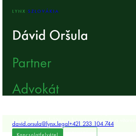
LYNX
SZLOVÁKIA
Dávid Oršula
Partner
Advokát
LYNX Partner, szakterülete a vállalati jog és az M&A
és szerkezetátalakítás, a bányászati jog és a vitare
david.orsula@lynx.legal
+421 233 104 744
HELYSZÍN
Kapcsolatfelvétel