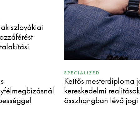
TAPASZTALT
b
Több mint húsz éve irány
nak szlovákiai
az M&A ügyleteket, és s
ozzáférést
értéket az összetett fel
talakítási
SPECIALIZED
és
Kettős mesterdiploma j
yfélmegbízásnál
kereskedelmi realitások
épességgel
összhangban lévő jogi s