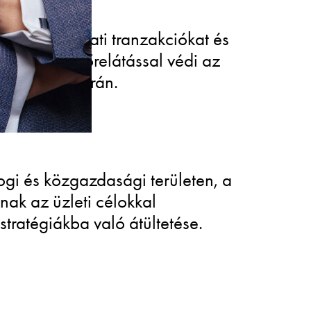
ítja a vállalati tranzakciókat és
tratégiai előrelátással védi az
vásárlások során.
ogi és közgazdasági területen, a
nak az üzleti célokkal
tratégiákba való átültetése.