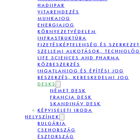
HADIIPAR
VITARENDEZÉS
MUNKAJOG
ENERGIAJOG
KÖRNYEZETVÉDELEM
INFRASTRUKTÚRA
FIZETÉSKÉPTELENSÉG ÉS SZERKEZE
SZELLEMI ALKOTÁSOK, TECHNOLÓG
LIFE SCIENCES AND PHARMA
KÖZBESZERZÉS
INGATLANJOG ÉS ÉPÍTÉSI JOG
BESZERZÉS, KERESKEDELMI JOG
DESKS
NÉMET DESK
FRANCIA DESK
SKANDINÁV DESK
KÉPVISELETI IRODA
HELYSZÍNEK
BULGÁRIA
CSEHORSZÁG
ÉSZTORSZÁG