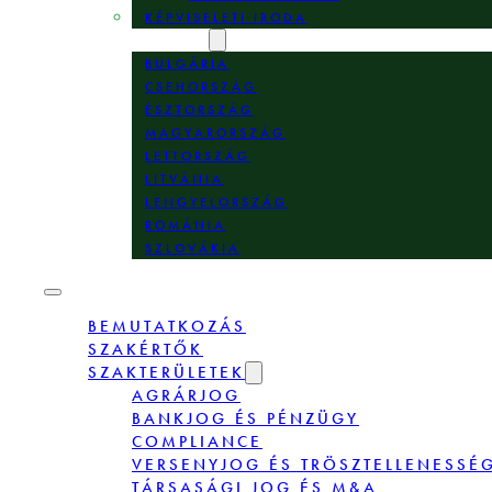
KÉPVISELETI IRODA
HELYSZÍNEK
BULGÁRIA
CSEHORSZÁG
ÉSZTORSZÁG
MAGYARORSZÁG
LETTORSZÁG
LITVÁNIA
LENGYELORSZÁG
ROMÁNIA
SZLOVÁKIA
BEMUTATKOZÁS
SZAKÉRTŐK
SZAKTERÜLETEK
AGRÁRJOG
BANKJOG ÉS PÉNZÜGY
COMPLIANCE
VERSENYJOG ÉS TRÖSZTELLENESSÉ
TÁRSASÁGI JOG ÉS M&A