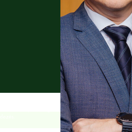
, a fizetésképtelenség
ndezés.