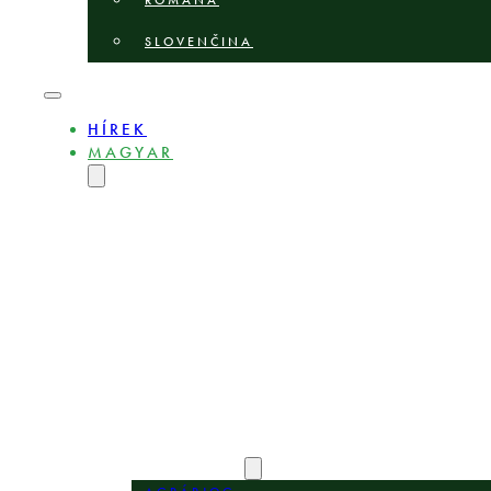
ROMÂNĂ
SLOVENČINA
HÍREK
MAGYAR
ENGLISH
DEUTSCH
POLSKI
БЪЛГАРСКИ
ČEŠTINA
LIETUVIŲ
LATVIEŠU
ROMÂNĂ
SLOVENČINA
BEMUTATKOZÁS
SZAKÉRTŐK
SZAKTERÜLETEK