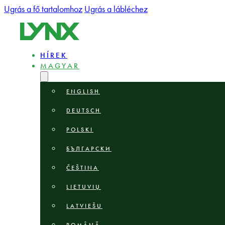
Ugrás a fő tartalomhoz
Ugrás a lábléchez
HÍREK
MAGYAR
ENGLISH
DEUTSCH
POLSKI
БЪЛГАРСКИ
ČEŠTINA
LIETUVIŲ
LATVIEŠU