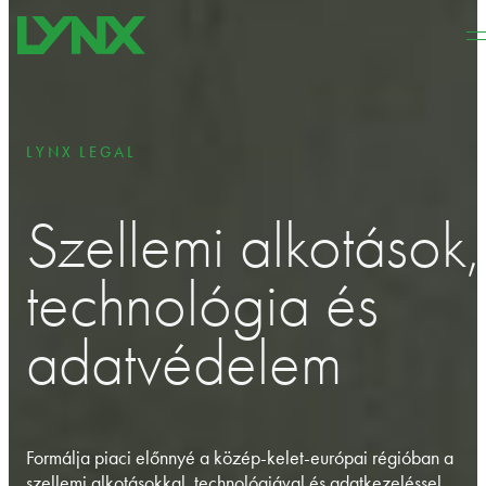
Ugrás a fő tartalomhoz
Ugrás a lábléchez
LYNX LEGAL
Szellemi alkotások,
technológia és
adatvédelem
Formálja piaci előnnyé a közép-kelet-európai régióban a
szellemi alkotásokkal, technológiával és adatkezeléssel