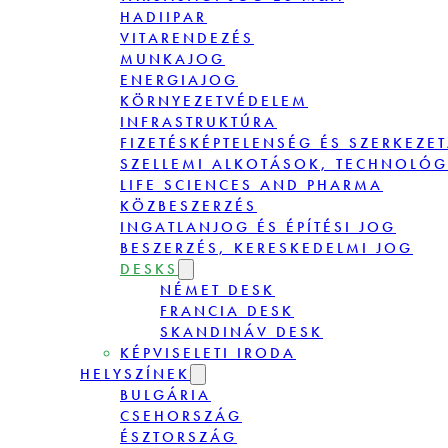
HADIIPAR
VITARENDEZÉS
MUNKAJOG
ENERGIAJOG
KÖRNYEZETVÉDELEM
INFRASTRUKTÚRA
FIZETÉSKÉPTELENSÉG ÉS SZERKEZE
SZELLEMI ALKOTÁSOK, TECHNOLÓG
LIFE SCIENCES AND PHARMA
KÖZBESZERZÉS
INGATLANJOG ÉS ÉPÍTÉSI JOG
BESZERZÉS, KERESKEDELMI JOG
DESKS
NÉMET DESK
FRANCIA DESK
SKANDINÁV DESK
KÉPVISELETI IRODA
HELYSZÍNEK
BULGÁRIA
CSEHORSZÁG
ÉSZTORSZÁG