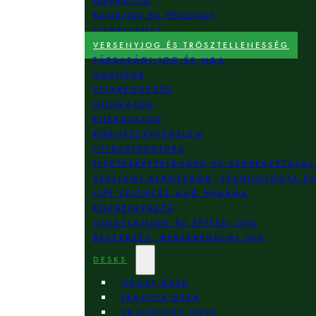
AGRÁRJOG
BANKJOG ÉS PÉNZÜGY
COMPLIANCE
VERSENYJOG ÉS TRÖSZTELLENESSÉG
TÁRSASÁGI JOG ÉS M&A
HADIIPAR
VITARENDEZÉS
MUNKAJOG
ENERGIAJOG
KÖRNYEZETVÉDELEM
INFRASTRUKTÚRA
FIZETÉSKÉPTELENSÉG ÉS SZERKEZETÁTAL
SZELLEMI ALKOTÁSOK, TECHNOLÓGIA É
LIFE SCIENCES AND PHARMA
KÖZBESZERZÉS
INGATLANJOG ÉS ÉPÍTÉSI JOG
BESZERZÉS, KERESKEDELMI JOG
DESKS
NÉMET DESK
FRANCIA DESK
SKANDINÁV DESK