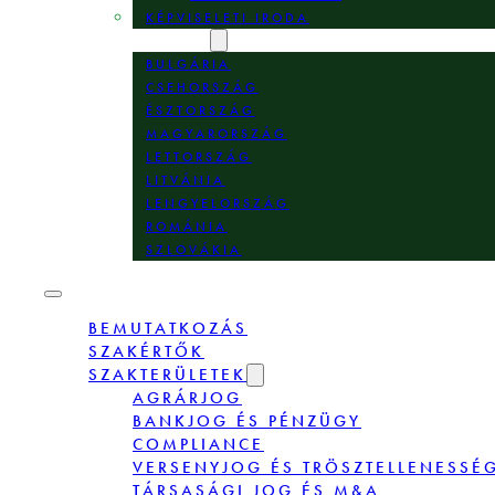
KÉPVISELETI IRODA
HELYSZÍNEK
BULGÁRIA
CSEHORSZÁG
ÉSZTORSZÁG
MAGYARORSZÁG
LETTORSZÁG
LITVÁNIA
LENGYELORSZÁG
ROMÁNIA
SZLOVÁKIA
BEMUTATKOZÁS
SZAKÉRTŐK
SZAKTERÜLETEK
AGRÁRJOG
BANKJOG ÉS PÉNZÜGY
COMPLIANCE
VERSENYJOG ÉS TRÖSZTELLENESSÉ
TÁRSASÁGI JOG ÉS M&A