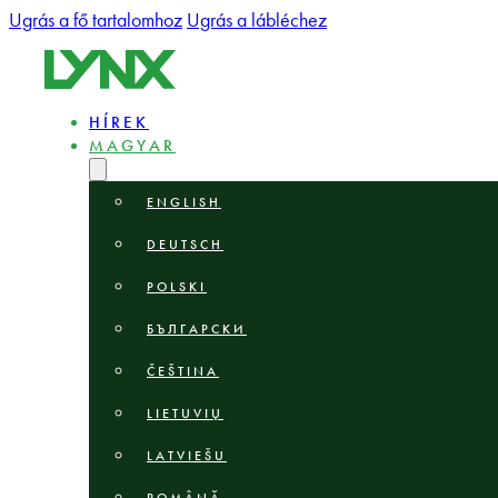
Ugrás a fő tartalomhoz
Ugrás a lábléchez
HÍREK
MAGYAR
ENGLISH
DEUTSCH
POLSKI
БЪЛГАРСКИ
ČEŠTINA
LIETUVIŲ
LATVIEŠU