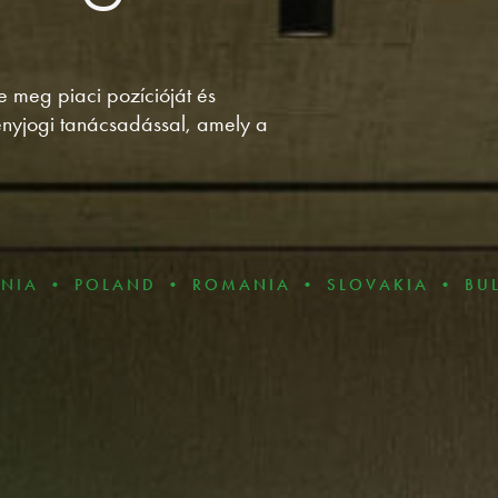
e meg piaci pozícióját és
enyjogi tanácsadással, amely a
LAND • ROMANIA • SLOVAKIA • BULGARIA • C