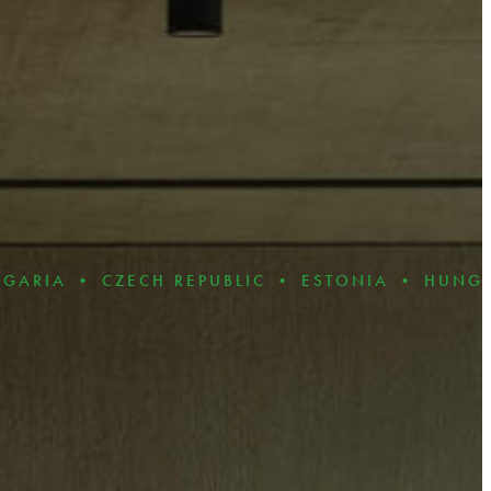
ZECH REPUBLIC • ESTONIA • HUNGARY • LAT