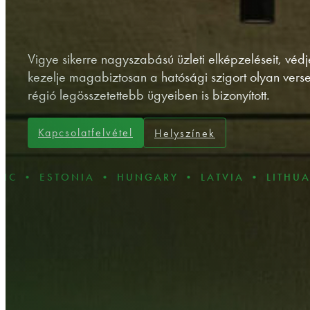
Vigye sikerre nagyszabású üzleti elképzeléseit, védj
kezelje magabiztosan a hatósági szigort olyan vers
régió legösszetettebb ügyeiben is bizonyított.
Kapcsolatfelvétel
Helyszínek
ONIA • HUNGARY • LATVIA • LITHUANIA • PO