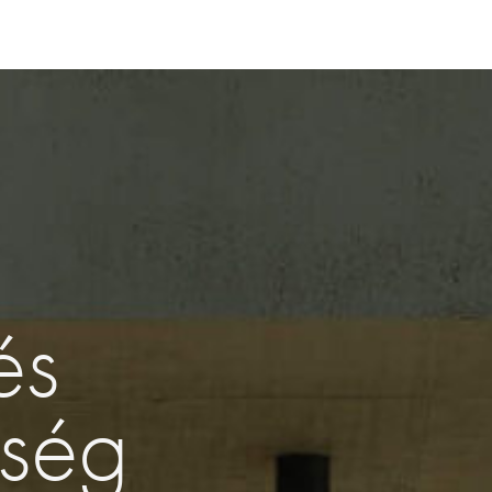
és
sség