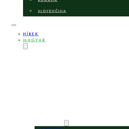
ROMÂNĂ
SLOVENČINA
HÍREK
MAGYAR
ENGLISH
DEUTSCH
POLSKI
БЪЛГАРСКИ
ČEŠTINA
LIETUVIŲ
LATVIEŠU
ROMÂNĂ
SLOVENČINA
BEMUTATKOZÁS
SZAKÉRTŐK
SZAKTERÜLETEK