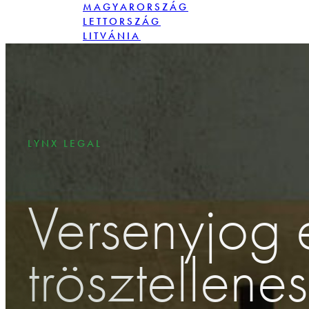
MAGYARORSZÁG
LETTORSZÁG
LITVÁNIA
LENGYELORSZÁG
ROMÁNIA
SZLOVÁKIA
LYNX LEGAL
Versenyjog 
trösztellene