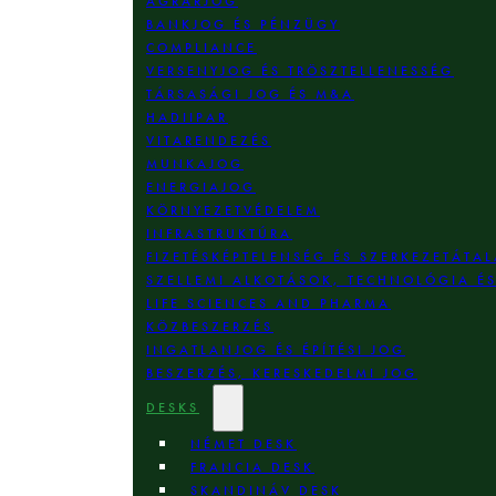
AGRÁRJOG
BANKJOG ÉS PÉNZÜGY
COMPLIANCE
VERSENYJOG ÉS TRÖSZTELLENESSÉG
TÁRSASÁGI JOG ÉS M&A
HADIIPAR
VITARENDEZÉS
MUNKAJOG
ENERGIAJOG
KÖRNYEZETVÉDELEM
INFRASTRUKTÚRA
FIZETÉSKÉPTELENSÉG ÉS SZERKEZETÁTAL
SZELLEMI ALKOTÁSOK, TECHNOLÓGIA É
LIFE SCIENCES AND PHARMA
KÖZBESZERZÉS
INGATLANJOG ÉS ÉPÍTÉSI JOG
BESZERZÉS, KERESKEDELMI JOG
DESKS
NÉMET DESK
FRANCIA DESK
SKANDINÁV DESK