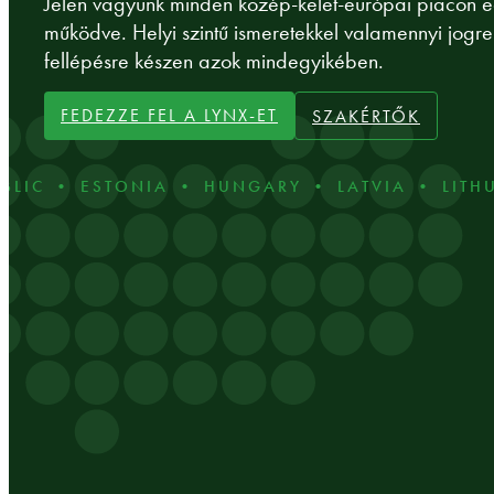
Jelen vagyunk minden közép-kelet-európai piacon eg
működve. Helyi szintű ismeretekkel valamennyi jogr
fellépésre készen azok mindegyikében.
FEDEZZE FEL A LYNX-ET
SZAKÉRTŐK
 • ESTONIA • HUNGARY • LATVIA • LITHUANI