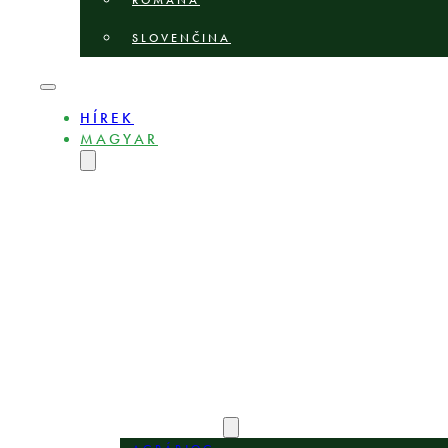
ROMÂNĂ
SLOVENČINA
HÍREK
MAGYAR
ENGLISH
DEUTSCH
POLSKI
БЪЛГАРСКИ
ČEŠTINA
LIETUVIŲ
LATVIEŠU
ROMÂNĂ
SLOVENČINA
BEMUTATKOZÁS
SZAKÉRTŐK
SZAKTERÜLETEK