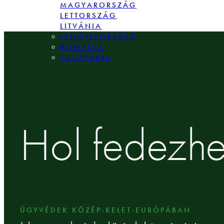
MAGYARORSZÁG
LETTORSZÁG
LITVÁNIA
LENGYELORSZÁG
ROMÁNIA
SZLOVÁKIA
Hol fedezhet
ÜGYVÉDEK KÖZÉP-KELET-EURÓPÁBAN