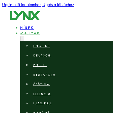
Ugrás a fő tartalomhoz
Ugrás a lábléchez
HÍREK
MAGYAR
ENGLISH
DEUTSCH
POLSKI
БЪЛГАРСКИ
ČEŠTINA
LIETUVIŲ
LATVIEŠU