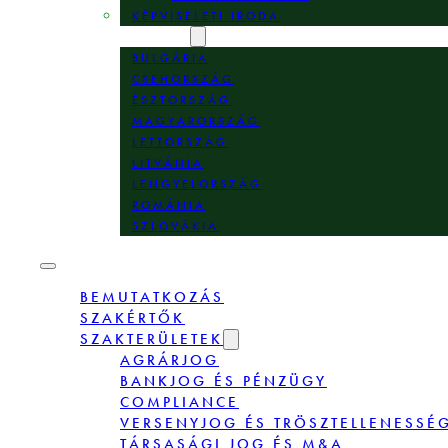
KÉPVISELETI IRODA
HELYSZÍNEK
BULGÁRIA
CSEHORSZÁG
ÉSZTORSZÁG
MAGYARORSZÁG
LETTORSZÁG
LITVÁNIA
LENGYELORSZÁG
ROMÁNIA
SZLOVÁKIA
BEMUTATKOZÁS
SZAKÉRTŐK
SZAKTERÜLETEK
AGRÁRJOG
BANKJOG ÉS PÉNZÜGY
COMPLIANCE
VERSENYJOG ÉS TRÖSZTELLENESSÉ
TÁRSASÁGI JOG ÉS M&A