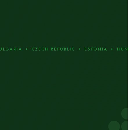
IA • CZECH REPUBLIC • ESTONIA • HUNGARY