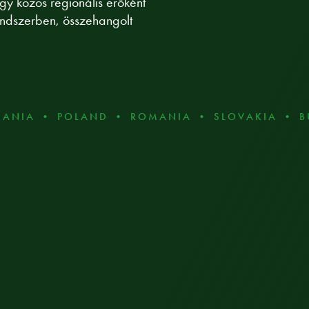
y közös regionális erőként
endszerben, összehangolt
A • POLAND • ROMANIA • SLOVAKIA • BULGAR