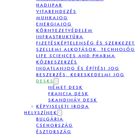
HADIIPAR
VITARENDEZÉS
MUNKAJOG
ENERGIAJOG
KÖRNYEZETVÉDELEM
INFRASTRUKTÚRA
FIZETÉSKÉPTELENSÉG ÉS SZERKEZE
SZELLEMI ALKOTÁSOK, TECHNOLÓG
LIFE SCIENCES AND PHARMA
KÖZBESZERZÉS
INGATLANJOG ÉS ÉPÍTÉSI JOG
BESZERZÉS, KERESKEDELMI JOG
DESKS
NÉMET DESK
FRANCIA DESK
SKANDINÁV DESK
KÉPVISELETI IRODA
HELYSZÍNEK
BULGÁRIA
CSEHORSZÁG
ÉSZTORSZÁG