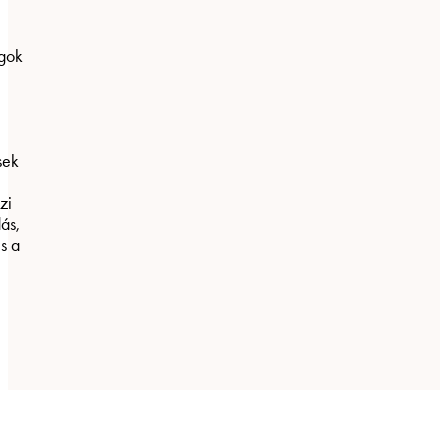
ágok
sek
zi
ás,
s a