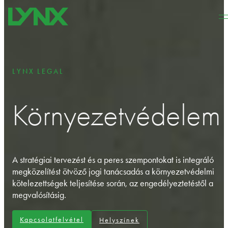
Ugrás a fő tartalomhoz
Ugrás a lábléchez
LYNX LEGAL
Környezetvédelem
A stratégiai tervezést és a peres szempontokat is integráló
megközelítést ötvöző jogi tanácsadás a környezetvédelmi
kötelezettségek teljesítése során, az engedélyeztetéstől a
megvalósításig.
Kapcsolatfelvétel
Helyszínek