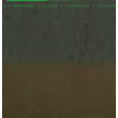
ARY • LATVIA • LITHUANIA • POLAND • ROMANIA