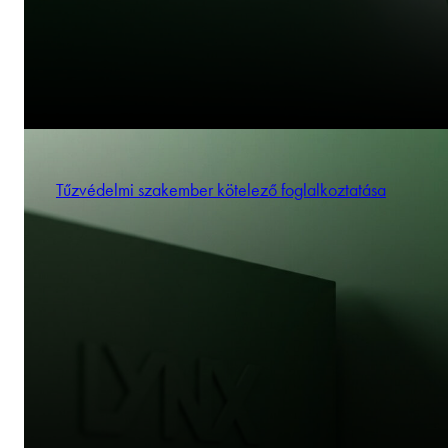
Tűzvédelmi szakember kötelező foglalkoztatása