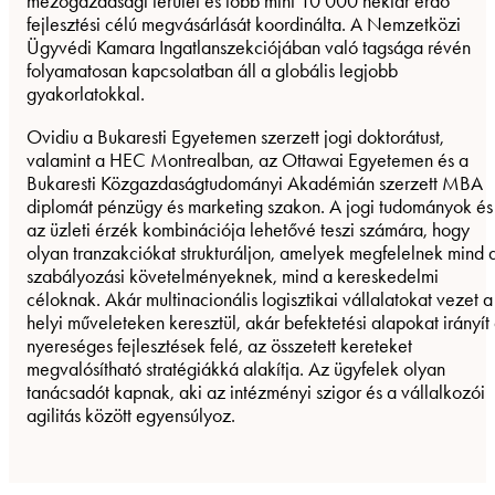
mezőgazdasági terület és több mint 10 000 hektár erdő
fejlesztési célú megvásárlását koordinálta. A Nemzetközi
Ügyvédi Kamara Ingatlanszekciójában való tagsága révén
folyamatosan kapcsolatban áll a globális legjobb
gyakorlatokkal.
Ovidiu a Bukaresti Egyetemen szerzett jogi doktorátust,
valamint a HEC Montrealban, az Ottawai Egyetemen és a
Bukaresti Közgazdaságtudományi Akadémián szerzett MBA
diplomát pénzügy és marketing szakon. A jogi tudományok és
az üzleti érzék kombinációja lehetővé teszi számára, hogy
olyan tranzakciókat strukturáljon, amelyek megfelelnek mind 
szabályozási követelményeknek, mind a kereskedelmi
céloknak. Akár multinacionális logisztikai vállalatokat vezet a
helyi műveleteken keresztül, akár befektetési alapokat irányít
nyereséges fejlesztések felé, az összetett kereteket
megvalósítható stratégiákká alakítja. Az ügyfelek olyan
tanácsadót kapnak, aki az intézményi szigor és a vállalkozói
agilitás között egyensúlyoz.