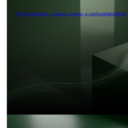
Új jogintézmény a magyar jogban, a szerkezetátalakítás