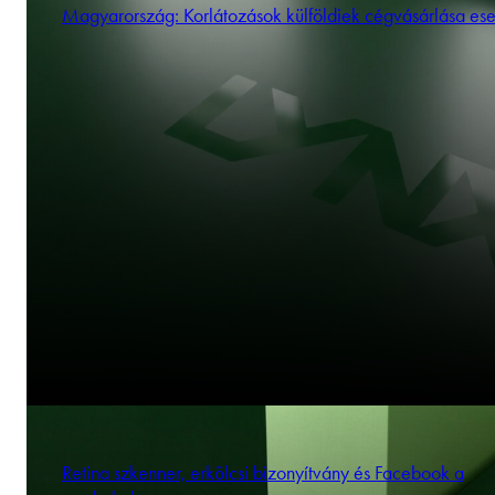
Magyarország: Korlátozások külföldiek cégvásárlása es
Retina szkenner, erkölcsi bizonyítvány és Facebook a