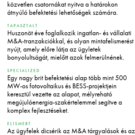
közvetlen csatornákat nyitva a határokon
átnyúló befektetési lehetőségek számára.
TAPASZTALT
Huszonöt éve foglalkozik ingatlan- és vállalati
M&A-tranzakciókkal, és olyan mintafelismerést
nyújt, amely előre látja az ügyletek
bonyolultságát, mielőtt azok felmerülnének.
SPECIALIZED
Egy nagy brit befektetési alap több mint 500
MW-os fotovoltaikus és BESS-projektjein
keresztül vezette az alapot, mélyreható
megújulóenergia-szakértelemmel segítve a
komplex fejlesztéseket.
ELISMERT
Az ügyfelek dicsérik az M&A tárgyalások és az