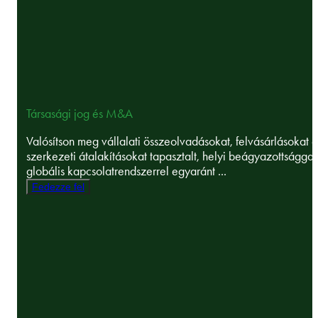
Társasági jog és M&A
Valósítson meg vállalati összeolvadásokat, felvásárlásokat é
szerkezeti átalakításokat tapasztalt, helyi beágyazottsággal
globális kapcsolatrendszerrel egyaránt ...
Fedezze fel