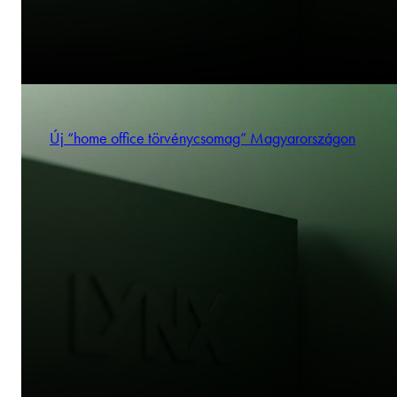
Új “home office törvénycsomag” Magyarországon