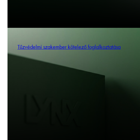
Tűzvédelmi szakember kötelező foglalkoztatása