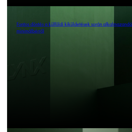
Fontos döntés a külföldi kiküldetések során alkalmazandó
minimálbérről