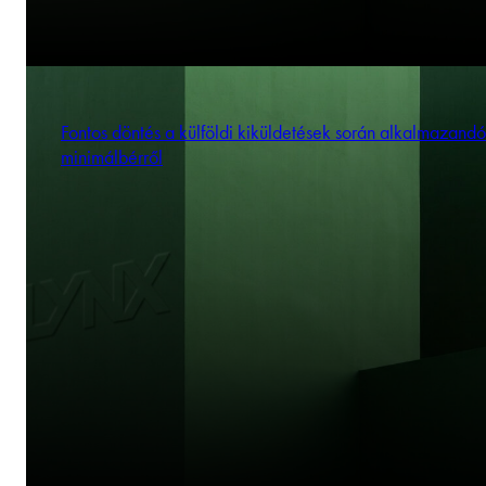
Fontos döntés a külföldi kiküldetések során alkalmazandó
minimálbérről