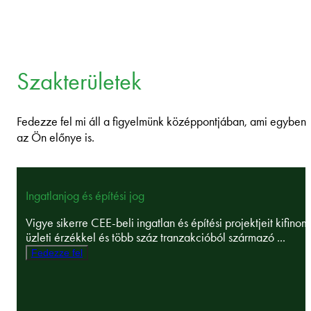
Szakterületek
Fedezze fel mi áll a figyelmünk középpontjában, ami egyben
az Ön előnye is.
Ingatlanjog és építési jog
Vigye sikerre CEE-beli ingatlan és építési projektjeit kifinom
üzleti érzékkel és több száz tranzakcióból származó ...
Fedezze fel