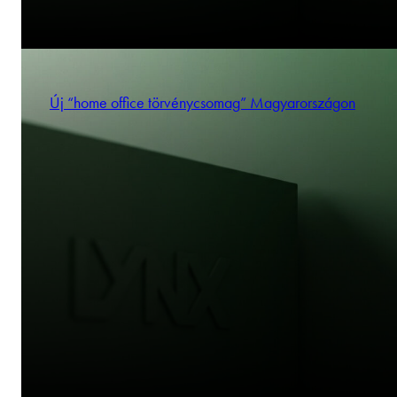
Új “home office törvénycsomag” Magyarországon