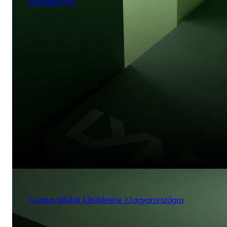
munkahelyen
Munkavállalók kiküldetése Magyarországra