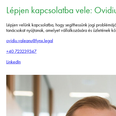
Lépjen kapcsolatba vele: Ovidi
Lépjen velünk kapcsolatba, hogy segíthessünk jogi problémájáb
tanácsokat nyújtanak, amelyet vállalkozására és üzletének k
ovidiu.valeanu@lynx.legal
+40 723239347
LinkedIn