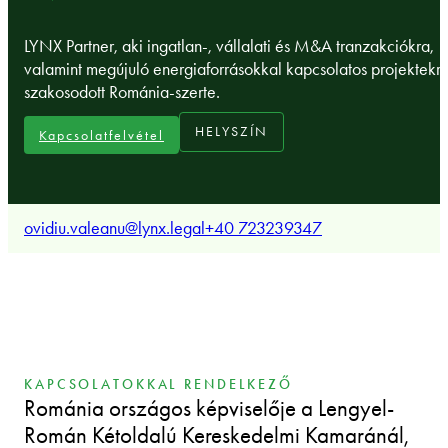
LYNX Partner, aki ingatlan-, vállalati és M&A tranzakciókra,
valamint megújuló energiaforrásokkal kapcsolatos projektekr
szakosodott Románia-szerte.
HELYSZÍN
Kapcsolatfelvétel
ovidiu.valeanu@lynx.legal
+40 723239347
KAPCSOLATOKKAL RENDELKEZŐ
Románia országos képviselője a Lengyel-
Román Kétoldalú Kereskedelmi Kamaránál,