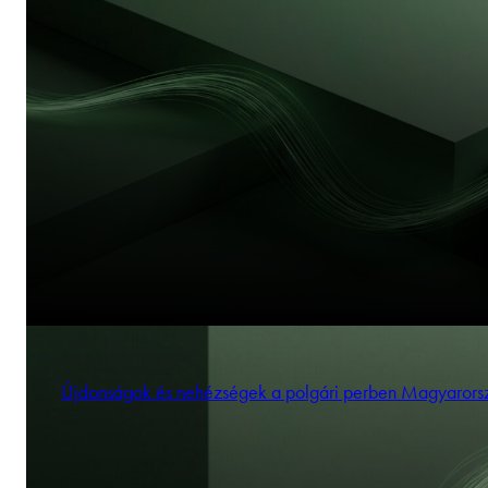
Újdonságok és nehézségek a polgári perben Magyaror