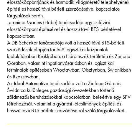
elosztóközpontjának és harmadik világméretű telephelyének
építési és hosszú távú bérleti szerződésével kapcsolatos
tárgyalások során.
Jeronimo Martins (Hebe) tanácsadója egy sziléziai
elosztóközpont építésével és hosszú távú BTS-bérletével
kapcsolatban.
A DB Schenker tanácsadója volt a hosszú távú BTS-bérleti
szerződések alapján történő logisztikai központok
kialakításában Krakkóban, a Háromszék területén és Zielona
Górában, valamint ingatlanvásárlásban és logisztikai
terminálok építésében Wrocławban, Olsztynban, Świdnikben
és Rzeszówban.
Az Ideal Automotive tanácsadója volt a Zielona Góra és
Świdnica különleges gazdasági övezetekben történő
zöldmezős beruházásokkal kapcsolatban, beleértve egy SPV
létrehozását, valamint a gyártási létesítmények építési és
hosszú távú BTS bérleti szerződéseiről szóló tárgyalásokat.