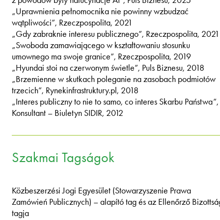
z powodów były halucynacje AI”, Puls Biznesu, 2025
„Uprawnienia pełnomocnika nie powinny wzbudzać
wątpliwości”, Rzeczpospolita, 2021
„Gdy zabraknie interesu publicznego”, Rzeczpospolita, 2021
„Swoboda zamawiającego w kształtowaniu stosunku
umownego ma swoje granice”, Rzeczpospolita, 2019
„Hyundai stoi na czerwonym świetle”, Puls Biznesu, 2018
„Brzemienne w skutkach poleganie na zasobach podmiotów
trzecich”, Rynekinfrastruktury.pl, 2018
„Interes publiczny to nie to samo, co interes Skarbu Państwa”,
Konsultant – Biuletyn SIDIR, 2012
Szakmai Tagságok
Közbeszerzési Jogi Egyesület (Stowarzyszenie Prawa
Zamówień Publicznych) – alapító tag és az Ellenőrző Bizottsá
tagja