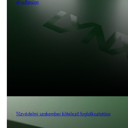
of adhesion
Tűzvédelmi szakember kötelező foglalkoztatása