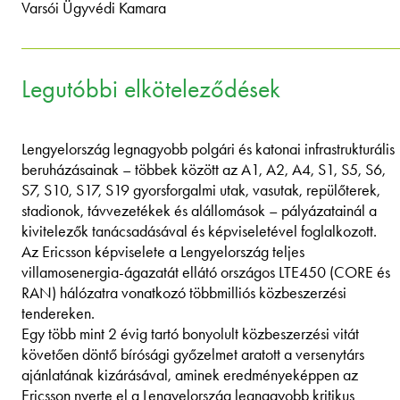
Varsói Ügyvédi Kamara
Legutóbbi elköteleződések
Lengyelország legnagyobb polgári és katonai infrastrukturális
beruházásainak – többek között az A1, A2, A4, S1, S5, S6,
S7, S10, S17, S19 gyorsforgalmi utak, vasutak, repülőterek,
stadionok, távvezetékek és alállomások – pályázatainál a
kivitelezők tanácsadásával és képviseletével foglalkozott.
Az Ericsson képviselete a Lengyelország teljes
villamosenergia-ágazatát ellátó országos LTE450 (CORE és
RAN) hálózatra vonatkozó többmilliós közbeszerzési
tendereken.
Egy több mint 2 évig tartó bonyolult közbeszerzési vitát
követően döntő bírósági győzelmet aratott a versenytárs
ajánlatának kizárásával, aminek eredményeképpen az
Ericsson nyerte el a Lengyelország legnagyobb kritikus