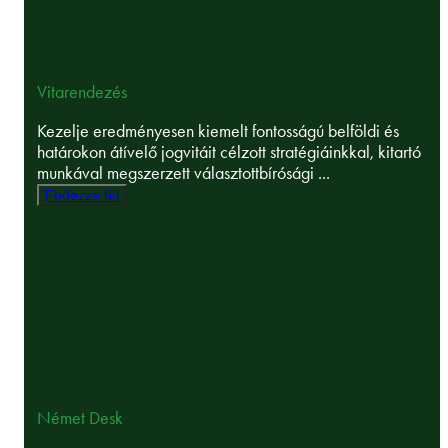
Vitarendezés
Kezelje eredményesen kiemelt fontosságú belföldi és
határokon átívelő jogvitáit célzott stratégiáinkkal, kitartó
munkával megszerzett választottbírósági ...
Fedezze fel
Német Desk