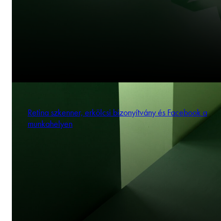
Retina szkenner, erkölcsi bizonyítvány és Facebook a
munkahelyen