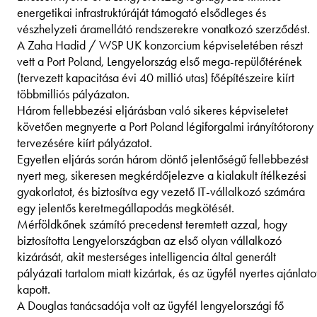
energetikai infrastruktúráját támogató elsődleges és
vészhelyzeti áramellátó rendszerekre vonatkozó szerződést.
A Zaha Hadid / WSP UK konzorcium képviseletében részt
vett a Port Poland, Lengyelország első mega-repülőtérének
(tervezett kapacitása évi 40 millió utas) főépítészeire kiírt
többmilliós pályázaton.
Három fellebbezési eljárásban való sikeres képviseletet
követően megnyerte a Port Poland légiforgalmi irányítótorony
tervezésére kiírt pályázatot.
Egyetlen eljárás során három döntő jelentőségű fellebbezést
nyert meg, sikeresen megkérdőjelezve a kialakult ítélkezési
gyakorlatot, és biztosítva egy vezető IT-vállalkozó számára
egy jelentős keretmegállapodás megkötését.
Mérföldkőnek számító precedenst teremtett azzal, hogy
biztosította Lengyelországban az első olyan vállalkozó
kizárását, akit mesterséges intelligencia által generált
pályázati tartalom miatt kizártak, és az ügyfél nyertes ajánlato
kapott.
A Douglas tanácsadója volt az ügyfél lengyelországi fő