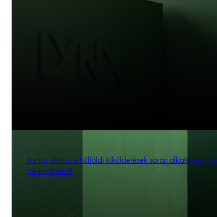
Fontos döntés a külföldi kiküldetések során alkalmazandó
minimálbérről