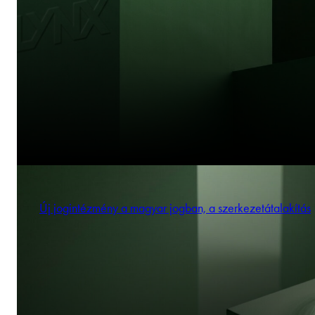
Új jogintézmény a magyar jogban, a szerkezetátalakítás