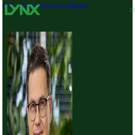
Ugrás a fő tartalomhoz
Ugrás a lábléchez