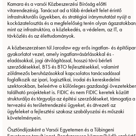
Kamara és a varsói Közbeszerzési Bíróság előtti
vitarendezésig. Tanácsot ad a több érdekelt felet érintő
infrastrukturális ügyekben, és stratégiai iránymutatást nyújt a
kockázatelosztás és a megfelelőség terén olyan ágazatokban
mint az infrastruktúra, a közlekedés, a védelem, az IT, a
távközlés és az élettudományok.
A közbeszerzésen túl Jarosław egy erős ingatlan- és építőipar
gyakorlatot vezet, amely ingatlanvásárlásokkal és -
eladásokkal, jogi átvilágítással, hosszú távú bérleti
szerződésekkel, BTS és BTO fejlesztésekkel, valamint
zöldmezős beruházásokkal kapcsolatos tanácsadással
foglalkozik az ipari, logisztikai, irodai és kereskedelmi
szektorokban, beleértve a különleges gazdasági övezetekbe
található projekteket is. FIDIC és nem FIDIC keretek között
strukturálja és tárgyalja az építési szerződéseket, támogatja a
tervezési és területrendezési ügyeket, és átvezeti az
ügyfeleket a fejlesztési szakasz szabályozási és műszaki
követelményein.
Ösztöndíjasként a Varsói Egyetemen és a Tübingeni