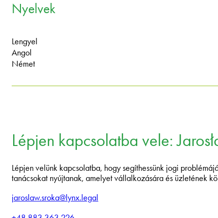
Nyelvek
Lengyel
Angol
Német
Lépjen kapcsolatba vele: Jaros
Lépjen velünk kapcsolatba, hogy segíthessünk jogi problémájáb
tanácsokat nyújtanak, amelyet vállalkozására és üzletének k
jaroslaw.sroka@lynx.legal
+48 883 363 226