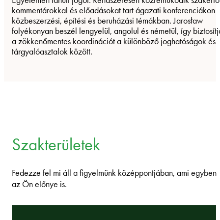
Egyetemen tanult jogot. Rendszeresen közreműködik szakértő
kommentárokkal és előadásokat tart ágazati konferenciákon
közbeszerzési, építési és beruházási témákban. Jarosław
folyékonyan beszél lengyelül, angolul és németül, így biztosítj
a zökkenőmentes koordinációt a különböző joghatóságok és
tárgyalóasztalok között.
Szakterületek
Fedezze fel mi áll a figyelmünk középpontjában, ami egyben
az Ön előnye is.