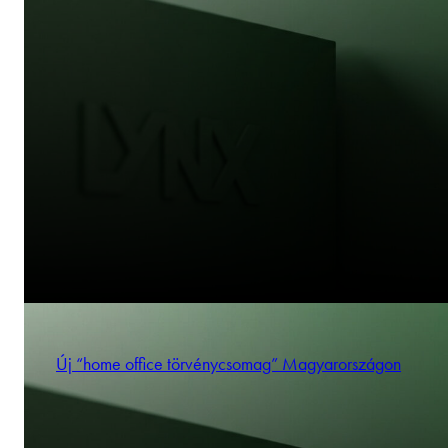
Új “home office törvénycsomag” Magyarországon