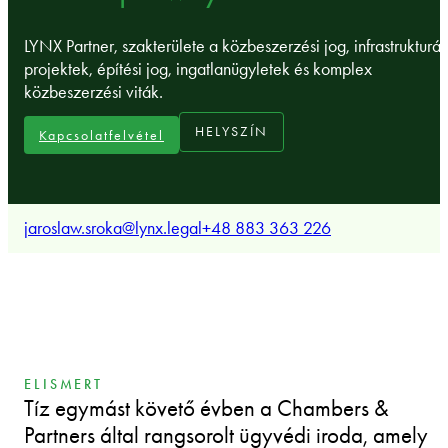
LYNX Partner, szakterülete a közbeszerzési jog, infrastrukturál
projektek, építési jog, ingatlanügyletek és komplex
közbeszerzési viták.
HELYSZÍN
Kapcsolatfelvétel
jaroslaw.sroka@lynx.legal
+48 883 363 226
ELISMERT
Tíz egymást követő évben a Chambers &
Partners által rangsorolt ügyvédi iroda, amely