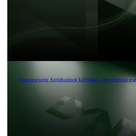
Magyarország: Korlátozások külföldiek cégvásárlása es