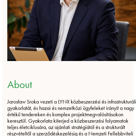
About
Jarosław Sroka vezeti a LYNX közbeszerzési és infrastrukturál
gyakorlatát, és hazai és nemzetközi ügyfeleket irányít a nagy
értékű tendereken és komplex projektmegvalósításokon
keresztül. Gyakorlata kiterjed a közbeszerzési folyamatok
teljes életciklusára, az ajánlati stratégiától és a strukturált
részvételtől a szerződéskezelésig és a Nemzeti Fellebbviteli