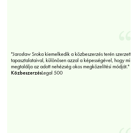
"Jarosław Sroka kiemelkedik a közbeszerzés terén szerzett
tapasztalataival, különösen azzal a képességével, hogy min
megtalálja az adott nehézség okos megközelítési módját."
Közbeszerzés
Legal 500