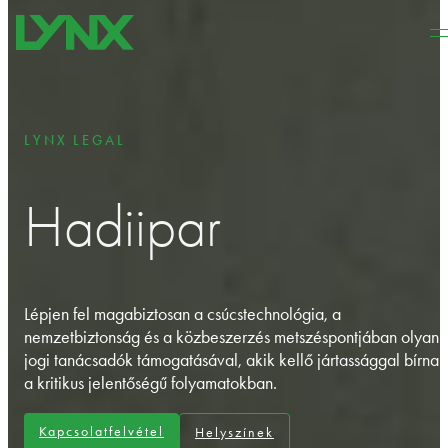
Ugrás a fő tartalomhoz
Ugrás a lábléchez
LYNX LEGAL
Hadiipar
Lépjen fel magabiztosan a csúcstechnológia, a
nemzetbiztonság és a közbeszerzés metszéspontjában olyan
jogi tanácsadók támogatásával, akik kellő jártassággal bírnak
a kritikus jelentőségű folyamatokban.
Kapcsolatfelvétel
Helyszínek