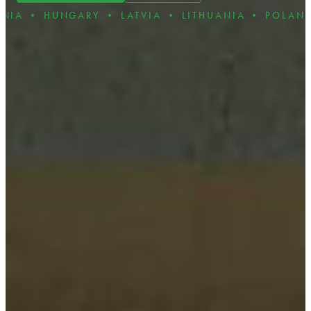
NGARY • LATVIA • LITHUANIA • POLAND • ROMAN