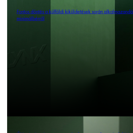
Fontos döntés a külföldi kiküldetések során alkalmazandó
minimálbérről