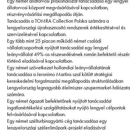
Egy német állatorvosi praxishálózat tanácsadása egy lengyel
állatorvosi központ megvásárlásával kapcsolatban,
részvényvásárlási megállapodás útján.
Tanácsadás a TOMRA Collection Polska számára a
lengyelországi újrahasznosító rendszerek értékesítésével és
szervizelésével kapcsolatban.
Egy több mint 25 piacon működő német családi
vállalatcsoportnak nyújtott tanácsadást egy lengyel
leányvállalat 49%-os részesedésének román befektető részé
történő eladásával kapcsolatban.
Egy német szövetkezet hollandiai leányvállalatának
tanácsadása a Jeronimo Martins-szal kötött stratégiai
kereskedelmi forgalmazási megállapodás strukturálásában
Lengyelország legnagyobb élelmiszer-szupermarket-hálózata
számára.
Egy német ágazati befektetőnek nyújtott tanácsadást
ingatlanértékelési szolgáltatásokat nyújtó lengyel célpontok
felvásárlásával kapcsolatban.
Egy német szélturbinagyártó cég tanácsadása egy
lengyelországi szélerőműpark-projekt eladásával