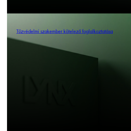
Tűzvédelmi szakember kötelező foglalkoztatása