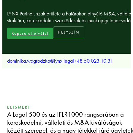
LYNX Partner, szakterülete a határokon átnyúló M&A, vállalat
struktúra, kereskedelmi szerződések és munkajogi tanácsadás
HELYSZÍN
Kapcsolatfelvétel
dominika.wagrodzka@lynx.legal
+48 50 023 10 31
ELISMERT
A Legal 500 és az IFLR1000 rangsorában a
kereskedelmi, vállalati és M&A kiválóságok
között szerepel, és a nagy tétekkel járó ügylete