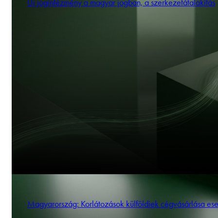
Új jogintézmény a magyar jogban, a szerkezetátalakítás
Magyarország: Korlátozások külföldiek cégvásárlása es