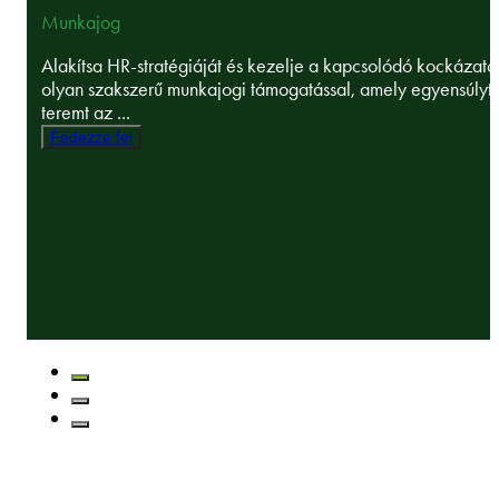
Munkajog
Alakítsa HR-stratégiáját és kezelje a kapcsolódó kockázato
olyan szakszerű munkajogi támogatással, amely egyensúlyt
teremt az ...
Fedezze fel