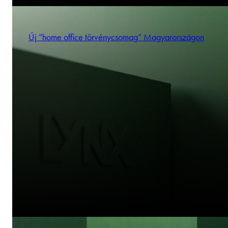
Új “home office törvénycsomag” Magyarországon