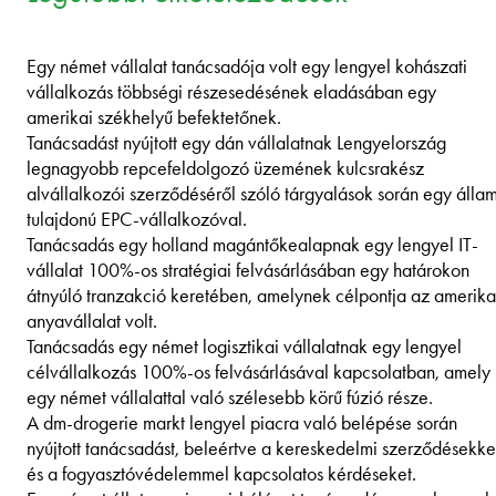
Egy német vállalat tanácsadója volt egy lengyel kohászati
vállalkozás többségi részesedésének eladásában egy
amerikai székhelyű befektetőnek.
Tanácsadást nyújtott egy dán vállalatnak Lengyelország
legnagyobb repcefeldolgozó üzemének kulcsrakész
alvállalkozói szerződéséről szóló tárgyalások során egy állam
tulajdonú EPC-vállalkozóval.
Tanácsadás egy holland magántőkealapnak egy lengyel IT-
vállalat 100%-os stratégiai felvásárlásában egy határokon
átnyúló tranzakció keretében, amelynek célpontja az amerika
anyavállalat volt.
Tanácsadás egy német logisztikai vállalatnak egy lengyel
célvállalkozás 100%-os felvásárlásával kapcsolatban, amely
egy német vállalattal való szélesebb körű fúzió része.
A dm-drogerie markt lengyel piacra való belépése során
nyújtott tanácsadást, beleértve a kereskedelmi szerződésekke
és a fogyasztóvédelemmel kapcsolatos kérdéseket.