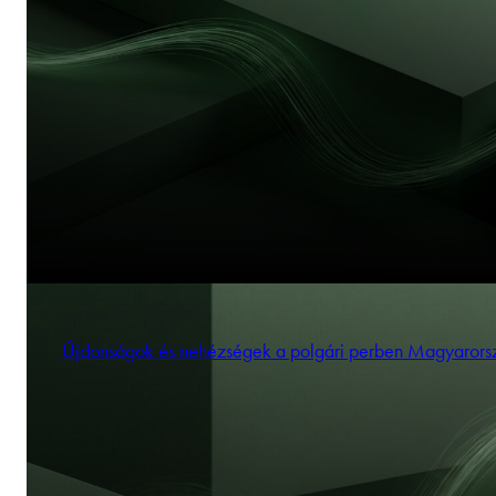
Újdonságok és nehézségek a polgári perben Magyaror