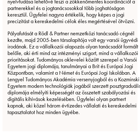
nyelvtudása lehetővé teszi a zökkenőmentes koordinációt a
partnerekkel és a jogtanácsosokkal több joghatóságon
keresztül. Ügyfelei nagyra értékelik, hogy képes a jogi
precizitást a kereskedelmi célok éles megértésével ötvözni.
Pályafutását a Rödl & Partner nemzetközi tanácsadó cégnél
kezdte, majd 2005-ben társalapítója volt egy varsói ügyvédi
irodának. Ez a vállalkozói alapozás olyan tanácsadót formált
belőle, aki érti mind az intézményi szigort, mind a vállalkozói
prioritásokat. Tudományos oklevelei között szerepel a Varsói
Egyetem jogi diplomája, tanulmányai a Brit és Európai Jogi
Központban, valamint a Német és Európai Jogi Iskolában. A
Lengyel Tudományos Akadémia versenyjogból és a Kozminski
Egyetem modern technológiák jogából szerzett posztgraduáli
diplomája elmélyíti képességét az összetett szabályozási és
digitális kihívások kezelésében. Ügyfelei olyan partnert
kapnak, aki közel három évtizedes vállalati és kereskedelmi
tapasztalatot hoz minden ügyébe.