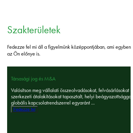
Szakterületek
Fedezze fel mi áll a figyelmünk középpontjában, ami egyben
az Ön előnye is.
Társasági jog és M&A
Valósítson meg vállalati összeolvadásokat, felvásárlásokat é
szerkezeti átalakításokat tapasztalt, helyi beágyazottsággal
globális kapcsolatrendszerrel egyaránt ...
Fedezze fel