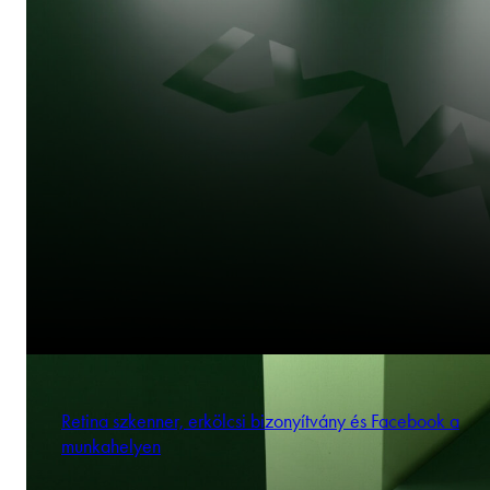
Retina szkenner, erkölcsi bizonyítvány és Facebook a
munkahelyen