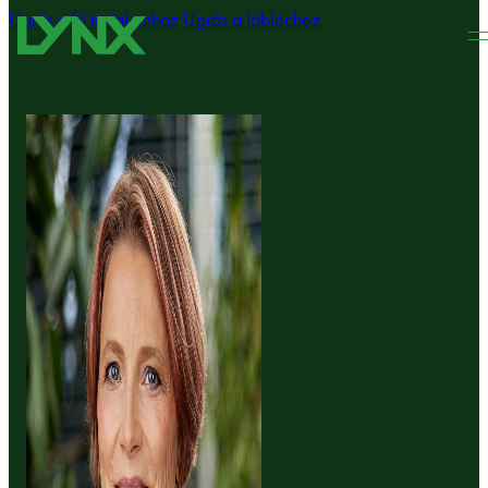
Ugrás a fő tartalomhoz
Ugrás a lábléchez