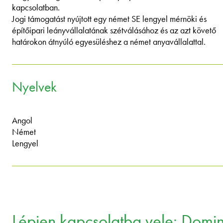
kapcsolatban.
Jogi támogatást nyújtott egy német SE lengyel mérnöki és
építőipari leányvállalatának szétválásához és az azt követő
határokon átnyúló egyesüléshez a német anyavállalattal.
Nyelvek
Angol
Német
Lengyel
Lépjen kapcsolatba vele: Domi