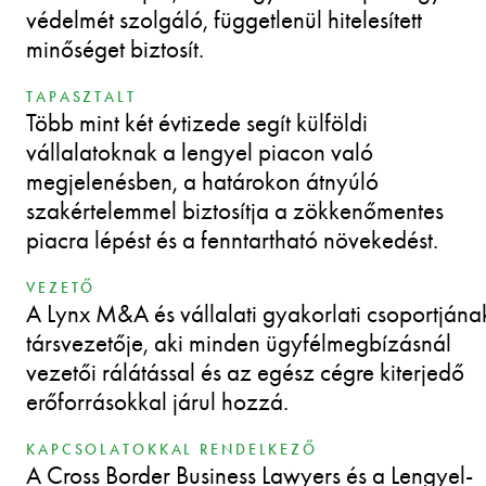
védelmét szolgáló, függetlenül hitelesített
minőséget biztosít.
TAPASZTALT
Több mint két évtizede segít külföldi
vállalatoknak a lengyel piacon való
megjelenésben, a határokon átnyúló
szakértelemmel biztosítja a zökkenőmentes
piacra lépést és a fenntartható növekedést.
VEZETŐ
A Lynx M&A és vállalati gyakorlati csoportjána
társvezetője, aki minden ügyfélmegbízásnál
vezetői rálátással és az egész cégre kiterjedő
erőforrásokkal járul hozzá.
KAPCSOLATOKKAL RENDELKEZŐ
A Cross Border Business Lawyers és a Lengyel-