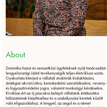
About
Dominika hazai és nemzetközi ügyfeleknek nyújt tanácsadást 
lengyelországi üzleti tevékenységük teljes életciklusa során.
Gyakorlata kiterjed a vállalati struktúrák kialakítására,
stratégiai akvizíciókra, kereskedelmi szerződésekre, verseny-
és fogyasztóvédelmi jogra, valamint munkaügyi kérdésekre.
Kiválóan ért az új piacokra belépő vállalatok értékesítési
hálózatainak kiépítéséhez és a szabályozási keretek között
való eligazodáshoz. A lengyel, az angol és a német