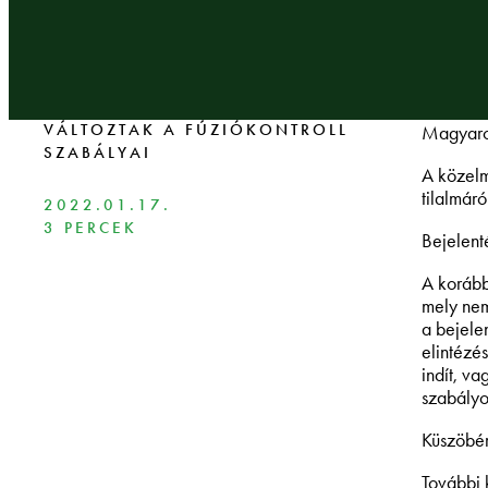
VÁLTOZTAK A FÚZIÓKONTROLL
Magyaror
SZABÁLYAI
A közelm
tilalmár
2022.01.17.
3 PERCEK
Bejelent
A korább
mely nem
a bejele
elintézé
indít, va
szabályo
Küszöbé
További 