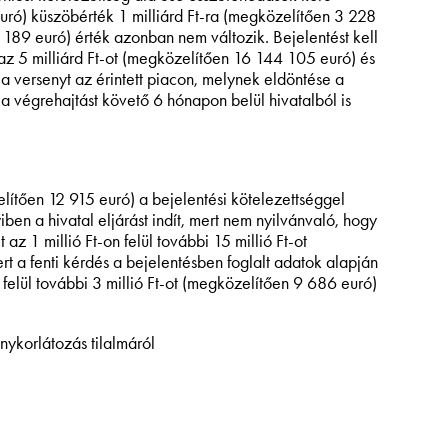
uró) küszöbérték 1 milliárd Ft-ra (megközelítően 3 228
 189 euró) érték azonban nem változik. Bejelentést kell
i az 5 milliárd Ft-ot (megközelítően 16 144 105 euró) és
 versenyt az érintett piacon, melynek eldöntése a
 a végrehajtást követő 6 hónapon belül hivatalból is
zelítően 12 915 euró) a bejelentési kötelezettséggel
en a hivatal eljárást indít, mert nem nyilvánvaló, hogy
 1 millió Ft-on felül további 15 millió Ft-ot
rt a fenti kérdés a bejelentésben foglalt adatok alapján
 felül további 3 millió Ft-ot (megközelítően 9 686 euró)
enykorlátozás tilalmáról