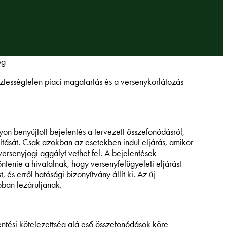
ég
sztességtelen piaci magatartás és a versenykorlátozás
n benyújtott bejelentés a tervezett összefonódásról,
tását. Csak azokban az esetekben indul eljárás, amikor
versenyjogi aggályt vethet fel. A bejelentések
ntenie a hivatalnak, hogy versenyfelügyeleti eljárást
és erről hatósági bizonyítvány állít ki. Az új
bban lezáruljanak.
ntési kötelezettség alá eső összefonódások köre