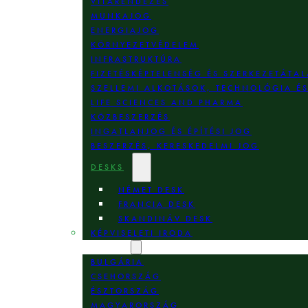
VITARENDEZÉS
MUNKAJOG
ENERGIAJOG
KÖRNYEZETVÉDELEM
INFRASTRUKTÚRA
FIZETÉSKÉPTELENSÉG ÉS SZERKEZETÁTAL
SZELLEMI ALKOTÁSOK, TECHNOLÓGIA É
LIFE SCIENCES AND PHARMA
KÖZBESZERZÉS
INGATLANJOG ÉS ÉPÍTÉSI JOG
BESZERZÉS, KERESKEDELMI JOG
DESKS
NÉMET DESK
FRANCIA DESK
SKANDINÁV DESK
KÉPVISELETI IRODA
HELYSZÍNEK
BULGÁRIA
CSEHORSZÁG
ÉSZTORSZÁG
MAGYARORSZÁG