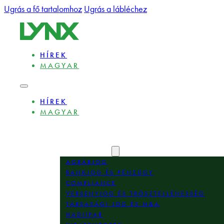
Ugrás a fő tartalomhoz
Ugrás a lábléchez
HÍREK
MAGYAR
HÍREK
MAGYAR
BEMUTATKOZÁS
SZAKÉRTŐK
SZAKTERÜLETEK
AGRÁRJOG
BANKJOG ÉS PÉNZÜGY
COMPLIANCE
VERSENYJOG ÉS TRÖSZTELLENESSÉG
TÁRSASÁGI JOG ÉS M&A
HADIIPAR