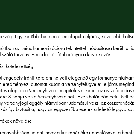
szág: Egyszerűbb, bejelentésen alapuló eljárás, kevesebb költs
últban az uniós harmonizációra tekintettel módosításra került a ti
ól szóló törvény. A módosítás főbb irányai a következők:
ési kötelezettség
i engedély iránti kérelem helyett elegendő egy formanyomtatványo
 eredményezi automatikusan a versenyfelügyeleti eljárás megindí
ntés alapján a Versenyhivatal megítélése szerint az összefonódás 
sére 8 napja van a Versenyhivatalnak. Ezen határidőn belül kell dö
gy versenyjogi aggály hiányában tudomásul veszi az összefonódást, 
zás így biztosítja, hogy az egyszerűbb esetek a lehető leggyorsa
rtékek növelése
könnyebbséget jelent, hogy a küszöbértékek növelésével a bejele