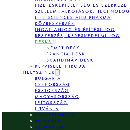
FIZETÉSKÉPTELENSÉG ÉS SZERKEZE
SZELLEMI ALKOTÁSOK, TECHNOLÓG
LIFE SCIENCES AND PHARMA
KÖZBESZERZÉS
INGATLANJOG ÉS ÉPÍTÉSI JOG
BESZERZÉS, KERESKEDELMI JOG
DESKS
NÉMET DESK
FRANCIA DESK
SKANDINÁV DESK
KÉPVISELETI IRODA
HELYSZÍNEK
BULGÁRIA
CSEHORSZÁG
ÉSZTORSZÁG
MAGYARORSZÁG
LETTORSZÁG
LITVÁNIA
LENGYELORSZÁG
ROMÁNIA
SZLOVÁKIA