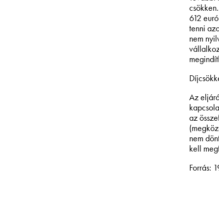
csökken.
612 euró
tenni az
nem nyil
vállalko
megindít
Díjcsökk
Az eljárá
kapcsola
az össze
(megköze
nem dönt
kell megf
Forrás: 1