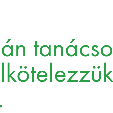
án tanácso
lkötelezzü
.