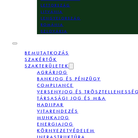
LETTORSZÁG
LITVÁNIA
LENGYELORSZÁG
ROMÁNIA
SZLOVÁKIA
BEMUTATKOZÁS
SZAKÉRTŐK
SZAKTERÜLETEK
AGRÁRJOG
BANKJOG ÉS PÉNZÜGY
COMPLIANCE
VERSENYJOG ÉS TRÖSZTELLENESSÉ
TÁRSASÁGI JOG ÉS M&A
HADIIPAR
VITARENDEZÉS
MUNKAJOG
ENERGIAJOG
KÖRNYEZETVÉDELEM
INFRASTRUKTÚRA