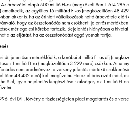
 Az árbevétel alapú 500 millió Ft-os (megközelítően 1 614 286 e
) emelkedik, az együttes 15 milliárd Ft-os (megközelítően 48 429
onban akkor is, ha az érintett vállalkozások nettó árbevétele elér
vánvaló, hogy az összefonódás nem csökkenti jelentős mértékben a
zások mérlegelési körébe tartozik. Bejelentés hiányában a hivatal
hatja az eljárást, ha az összefonódást aggályosnak tartja.
enés
si díj jelentősen mérséklődik, a korábbi 4 millió Ft-os díj (megkö
tosan 1 millió Ft-ra (megközelítően 3 229 euró) csökken. Amennyib
fonódás nem eredményezi a verseny jelentős mértékű csökkenését az
lítően 48 432 euró) kell megfizetni. Ha az eljárás azért indul, me
hető el, így a bejelentés kiegészítése szükséges, az 1 millió Ft-on
izetni.
996. évi LVII. törvény a tisztességtelen piaci magatartás és a vers