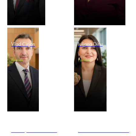
Vlad Cirjan
Iuliana Dinu
Partner
Partner
Katarzyna Domańska-
Adela-Raluca Fara-Trion