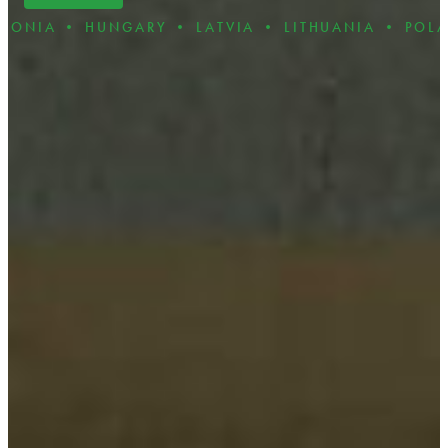
UNGARY • LATVIA • LITHUANIA • POLAND • ROMA