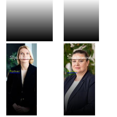
Silja Holsmer
Stela Ivanova
Partner
Partner