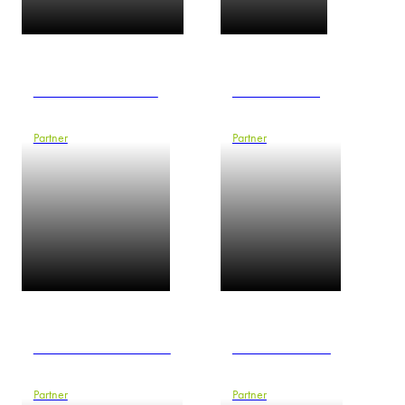
Yvonne Goldammer
Daniel Gößling
Partner
Partner
Sebastian Harschneck
Frank Heemann
Partner
Partner