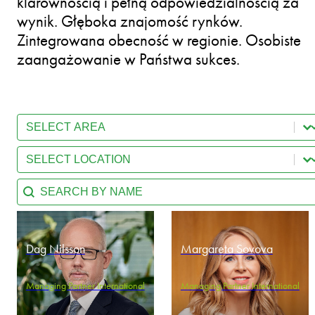
klarownością i pełną odpowiedzialnością za
wynik. Głęboka znajomość rynków.
Zintegrowana obecność w regionie. Osobiste
zaangażowanie w Państwa sukces.
Select content
Team - Practice Area
Select content
Team - Location
Search content
Team - Search by name
Dag Nilsson
Margareta Sovova
Managing Partner International
Managing Partner International