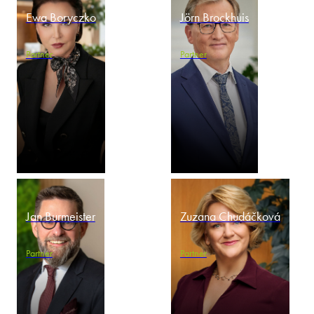
Ewa Boryczko
Jörn Brockhuis
Partner
Partner
Jan Burmeister
Zuzana Chudáčková
Partner
Partner