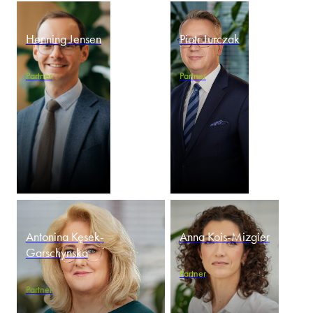
Henning Jensen
Piotr Jurczak
Partner
Partner
Antonina Kęsek-
Anna Kois-Mizgier
Garschynska
Partner
Partner