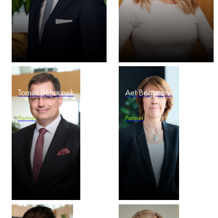
Tomáš Běhounek
Aet Bergmann
Partner
Partner