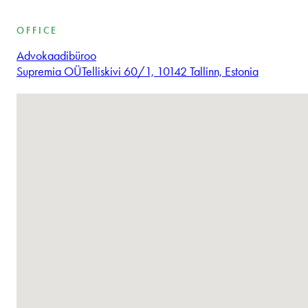
OFFICE
Advokaadibüroo
Supremia OÜ
Telliskivi 60/1, 10142 Tallinn, Estonia
Žádné lokace nenalezeny