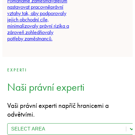
Pomáháme zaměstnavatelům
nastavovat pracovněprávní
vztahy tak, aby podporovaly
jejich obchodní cíle,
minimalizovaly právní rizika a
zároveň zohledňovaly
potřeby zaměstnanců.
EXPERTI
Naši právní experti
Vaši právní experti napříč hranicemi a
odvětvími.
Select content
Team - Practice Area