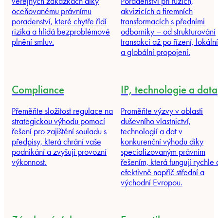
veřejných zakázkách díky
Poradenství při fúzích,
oceňovanému právnímu
akvizicích a firemních
poradenství, které chytře řídí
transformacích s předními
rizika a hlídá bezproblémové
odborníky – od strukturování
plnění smluv.
transakcí až po řízení, lokální
a globální propojení
.
Compliance
IP, technologie a data
Přeměňte složitost regulace na
Proměňte výzvy v oblasti
strategickou výhodu pomocí
duševního vlastnictví,
řešení pro zajištění souladu s
technologií a dat v
předpisy, která chrání vaše
konkurenční výhodu díky
podnikání a
zvyšují provozní
specializovaným právním
výkonnost
.
řešením, která fungují rychle 
efektivně napříč střední a
východní Evropou.