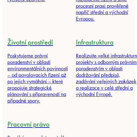
procesní praxi prověřené
napříč střední a východní
Evropou.
Životní prostředí
Infrastruktura
Poskytujeme právní
Realizujte velké infrastrukturn
poradenství v oblasti
projekty s odborným právním
environmentálních povinností
poradenstvím v oblasti
– od povolovacích řízení až
dodržování předpisů,
po jejich vymáhání – které
zadávání veřejných zakázek
propojuje strategické
a realizace v celé střední a
plánování s připraveností na
východní Evropě.
případné spory.
Pracovní právo