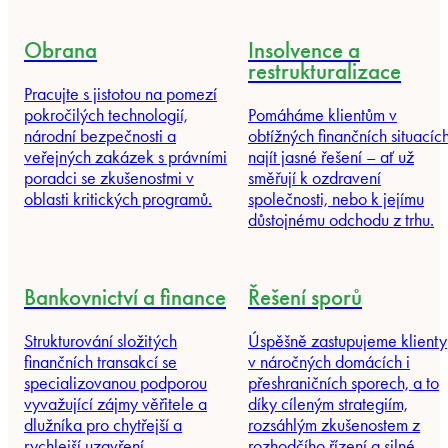
Obrana
Insolvence a
restrukturalizace
Pracujte s jistotou na pomezí
pokročilých technologií,
Pomáháme klientům v
národní bezpečnosti a
obtížných finančních situacíc
veřejných zakázek s právními
najít jasné řešení – ať už
poradci se zkušenostmi v
směřují k ozdravení
oblasti kritických programů.
společnosti, nebo k jejímu
důstojnému odchodu z trhu.
Bankovnictví a finance
Řešení sporů
Strukturování složitých
Úspěšně zastupujeme klienty
finančních transakcí se
v náročných domácích i
specializovanou podporou
přeshraničních sporech, a to
vyvažující zájmy věřitele a
díky cíleným strategiím,
dlužníka pro chytřejší a
rozsáhlým zkušenostem z
rychlejší uzavření.
rozhodčího řízení a silné