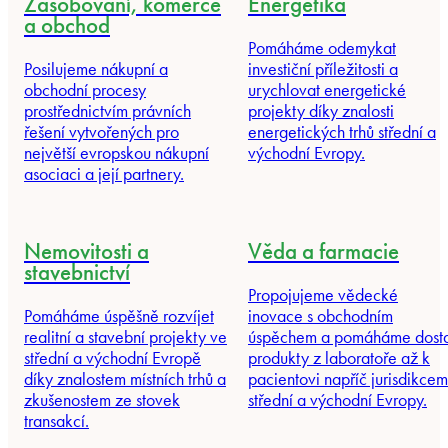
Zásobování, komerce
Energetika
a obchod
Pomáháme odemykat
Posilujeme nákupní a
investiční příležitosti a
obchodní procesy
urychlovat energetické
prostřednictvím právních
projekty díky znalosti
řešení vytvořených pro
energetických trhů střední a
největší evropskou nákupní
východní Evropy.
asociaci a její partnery.
Nemovitosti a
Věda a farmacie
stavebnictví
Propojujeme vědecké
Pomáháme úspěšně rozvíjet
inovace s obchodním
realitní a stavební projekty ve
úspěchem a pomáháme dosta
střední a východní Evropě
produkty z laboratoře až k
díky znalostem místních trhů a
pacientovi napříč jurisdikcem
zkušenostem ze stovek
střední a východní Evropy.
transakcí.