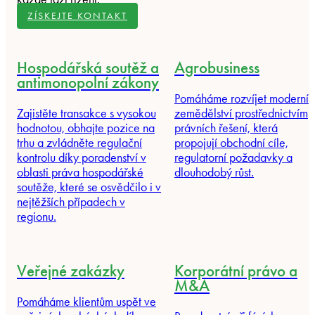
ZÍSKEJTE KONTAKT
Hospodářská soutěž a
Agrobusiness
antimonopolní zákony
Pomáháme rozvíjet moderní
Zajistěte transakce s vysokou
zemědělství prostřednictvím
hodnotou, obhajte pozice na
právních řešení, která
trhu a zvládněte regulační
propojují obchodní cíle,
kontrolu díky poradenství v
regulatorní požadavky a
oblasti práva hospodářské
dlouhodobý růst.
soutěže, které se osvědčilo i v
nejtěžších případech v
regionu.
Veřejné zakázky
Korporátní právo a
M&A
Pomáháme klientům uspět ve