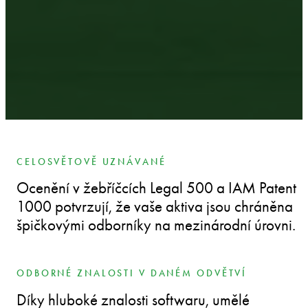
CELOSVĚTOVĚ UZNÁVANÉ
Ocenění v žebříčcích Legal 500 a IAM Patent
1000 potvrzují, že vaše aktiva jsou chráněna
špičkovými odborníky na mezinárodní úrovni.
ODBORNÉ ZNALOSTI V DANÉM ODVĚTVÍ
Díky hluboké znalosti softwaru, umělé