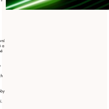
vní
é a
né
e
ch
oby
í.