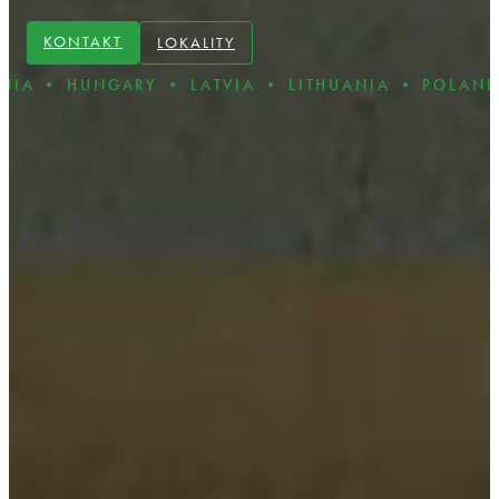
KONTAKT
LOKALITY
GARY • LATVIA • LITHUANIA • POLAND • ROMANI