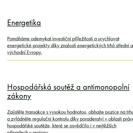
Energetika
Pomáháme odemykat investiční příležitosti a urychlovat
energetické projekty díky znalosti energetických trhů střední a
východní Evropy.
Hospodářská soutěž a antimonopolní
zákony
Zajistěte transakce s vysokou hodnotou, obhajte pozice na trh
a zvládněte regulační kontrolu díky poradenství v oblasti práv
hospodářské soutěže, které se osvědčilo i v nejtěžších
případech v regionu.