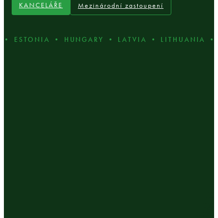
KANCELÁŘE
Mezinárodní zastoupení
ESTONIA • HUNGARY • LATVIA • LITHUANIA • PO