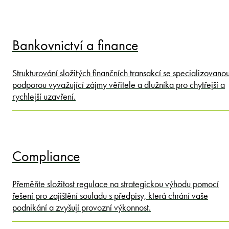
Bankovnictví a finance
Strukturování složitých finančních transakcí se specializovano
podporou vyvažující zájmy věřitele a dlužníka pro chytřejší a
rychlejší uzavření.
Compliance
Přeměňte složitost regulace na strategickou výhodu pomocí
řešení pro zajištění souladu s předpisy, která chrání vaše
podnikání a zvyšují provozní výkonnost.