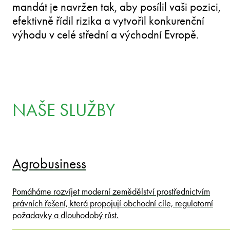
mandát je navržen tak, aby posílil vaši pozici,
efektivně řídil rizika a vytvořil konkurenční
výhodu v celé střední a východní Evropě.
NAŠE SLUŽBY
Agrobusiness
Pomáháme rozvíjet moderní zemědělství prostřednictvím
právních řešení, která propojují obchodní cíle, regulatorní
požadavky a dlouhodobý růst.