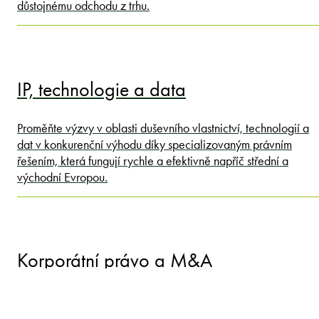
důstojnému odchodu z trhu.
IP, technologie a data
Proměňte výzvy v oblasti duševního vlastnictví, technologií a
dat v konkurenční výhodu díky specializovaným právním
řešením, která fungují rychle a efektivně napříč střední a
východní Evropou.
Korporátní právo a M&A
Poradenství při fúzích, akvizicích a firemních transformacích s
předními odborníky - od strukturování transakcí až po řízení,