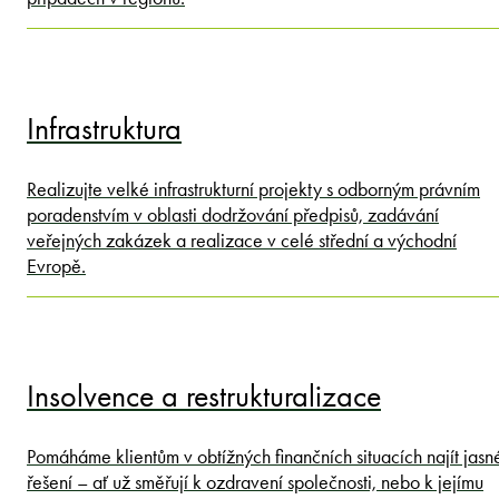
Infrastruktura
Realizujte velké infrastrukturní projekty s odborným právním
poradenstvím v oblasti dodržování předpisů, zadávání
veřejných zakázek a realizace v celé střední a východní
Evropě.
Insolvence a restrukturalizace
Pomáháme klientům v obtížných finančních situacích najít jasn
řešení – ať už směřují k ozdravení společnosti, nebo k jejímu