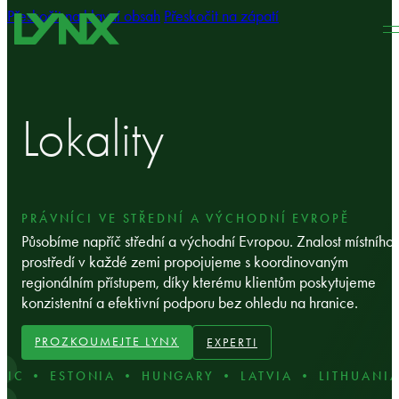
Přeskočit na hlavní obsah
Přeskočit na zápatí
Lokality
PRÁVNÍCI VE STŘEDNÍ A VÝCHODNÍ EVROPĚ
Působíme napříč střední a východní Evropou. Znalost místního
prostředí v každé zemi propojujeme s koordinovaným
regionálním přístupem, díky kterému klientům poskytujeme
konzistentní a efektivní podporu bez ohledu na hranice.
PROZKOUMEJTE LYNX
EXPERTI
C • ESTONIA • HUNGARY • LATVIA • LITHUANIA 