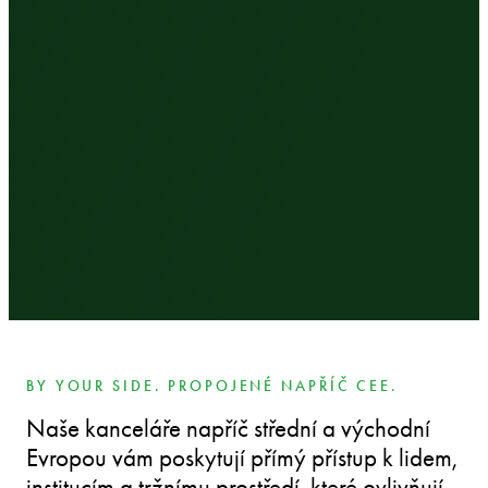
BY YOUR SIDE. PROPOJENÉ NAPŘÍČ CEE.
Naše kanceláře napříč střední a východní
Evropou vám poskytují přímý přístup k lidem,
institucím a tržnímu prostředí, které ovlivňují