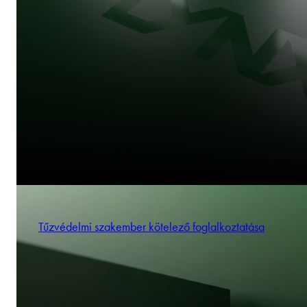
Tűzvédelmi szakember kötelező foglalkoztatása