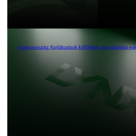
Magyarország: Korlátozások külföldiek cégvásárlása es