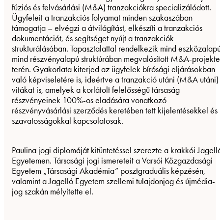
fúziós és felvásárlási (M&A) tranzakciókra specializálódott.
Ügyfeleit a tranzakciós folyamat minden szakaszában
támogatja – elvégzi a átvilágítást, elkészíti a tranzakciós
dokumentációt, és segítséget nyújt a tranzakciók
strukturálásában. Tapasztalattal rendelkezik mind eszközalapú
mind részvényalapú struktúrában megvalósított M&A-projekt
terén. Gyakorlata kiterjed az ügyfelek bírósági eljárásokban
való képviseletére is, ideértve a tranzakció utáni (M&A utáni)
vitákat is, amelyek a korlátolt felelősségű társaság
részvényeinek 100%-os eladására vonatkozó
részvényvásárlási szerződés keretében tett kijelentésekkel és
szavatosságokkal kapcsolatosak.
Paulina jogi diplomáját kitüntetéssel szerezte a krakkói Jagell
Egyetemen. Társasági jogi ismereteit a Varsói Közgazdasági
Egyetem „Társasági Akadémia” posztgraduális képzésén,
valamint a Jagelló Egyetem szellemi tulajdonjog és újmédia-
jog szakán mélyítette el.