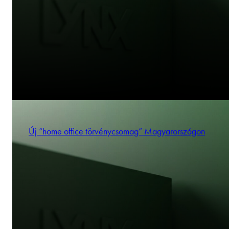
Új “home office törvénycsomag” Magyarországon