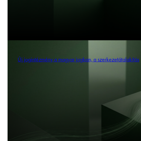
Új jogintézmény a magyar jogban, a szerkezetátalakítás