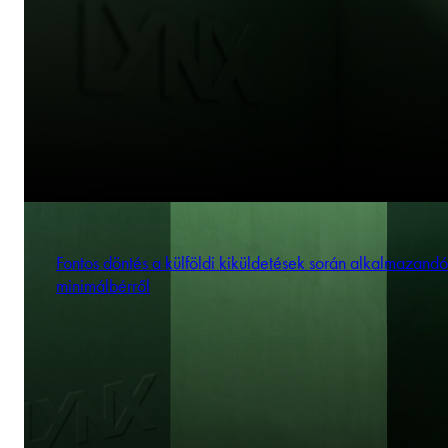
Fontos döntés a külföldi kiküldetések során alkalmazandó
minimálbérről