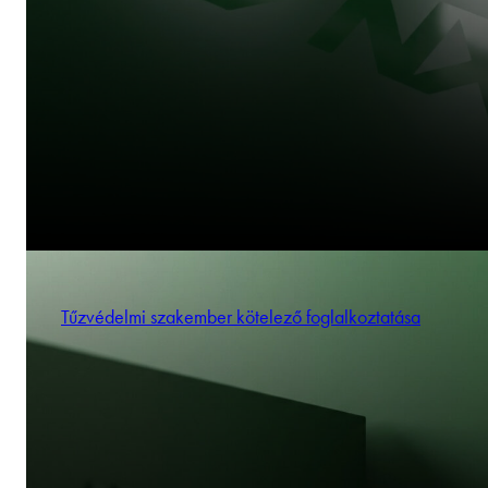
Tűzvédelmi szakember kötelező foglalkoztatása