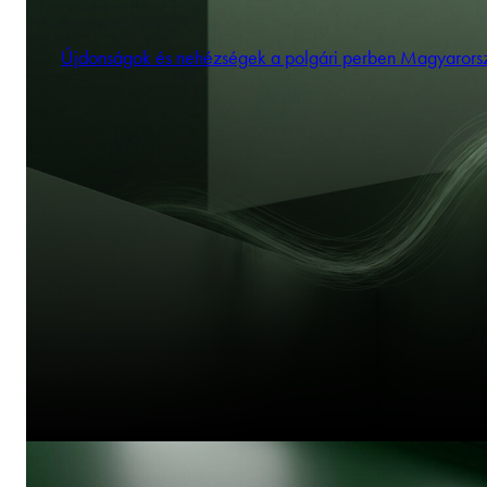
Újdonságok és nehézségek a polgári perben Magyaror