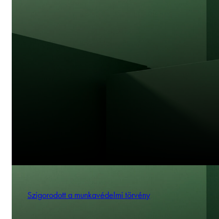
Szigorodott a munkavédelmi törvény