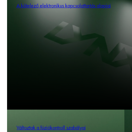
A kötelező elektronikus kapcsolattartás alapjai
Változtak a fúziókontroll szabályai