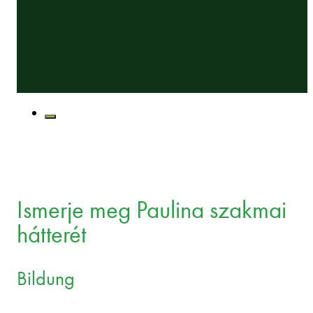
Ismerje meg Paulina szakmai
hátterét
Bildung