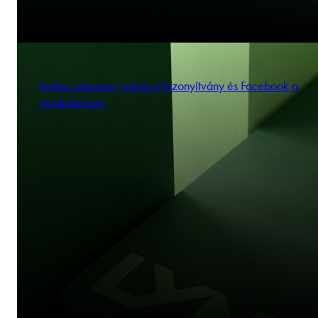
Retina szkenner, erkölcsi bizonyítvány és Facebook a
munkahelyen