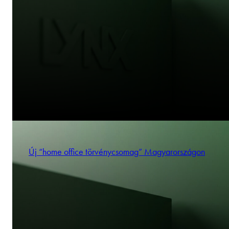
Új “home office törvénycsomag” Magyarországon