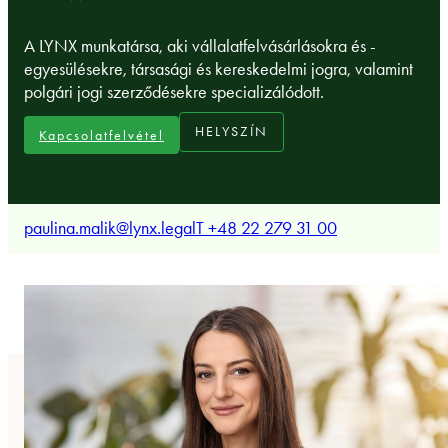
A LYNX munkatársa, aki vállalatfelvásárlásokra és -
egyesülésekre, társasági és kereskedelmi jogra, valamint
polgári jogi szerződésekre specializálódott.
HELYSZÍN
Kapcsolatfelvétel
paulina.malik@lynx.legal
T +48 22 279 31 00