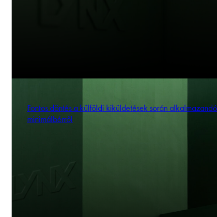
Fontos döntés a külföldi kiküldetések során alkalmazandó
minimálbérről