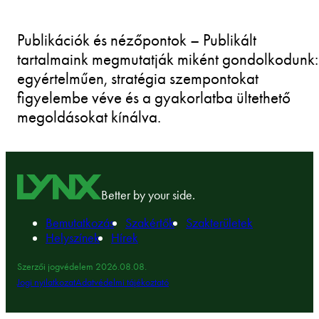
Publikációk és nézőpontok – Publikált
tartalmaink megmutatják miként gondolkodunk:
egyértelműen, stratégia szempontokat
figyelembe véve és a gyakorlatba ültethető
megoldásokat kínálva.
Better by your side.
Bemutatkozás
Szakértők
Szakterületek
Helyszínek
Hírek
Szerzői jogvédelem 2026.08.08.
Jogi nyilatkozat
Adatvédelmi tájékoztató