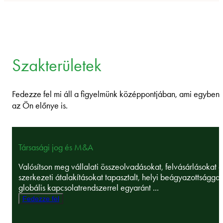
Szakterületek
Fedezze fel mi áll a figyelmünk középpontjában, ami egyben
az Ön előnye is.
Társasági jog és M&A
Valósítson meg vállalati összeolvadásokat, felvásárlásokat é
szerkezeti átalakításokat tapasztalt, helyi beágyazottsággal
globális kapcsolatrendszerrel egyaránt ...
Fedezze fel