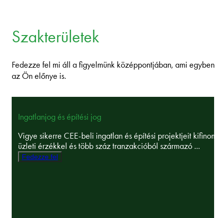
Szakterületek
Fedezze fel mi áll a figyelmünk középpontjában, ami egyben
az Ön előnye is.
Ingatlanjog és építési jog
Vigye sikerre CEE-beli ingatlan és építési projektjeit kifinom
üzleti érzékkel és több száz tranzakcióból származó ...
Fedezze fel