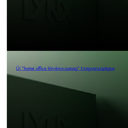
Új “home office törvénycsomag” Magyarországon