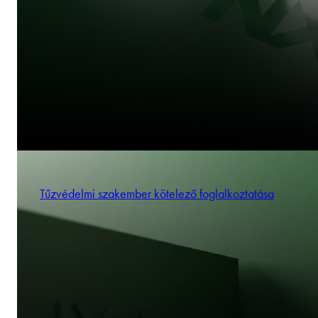
Tűzvédelmi szakember kötelező foglalkoztatása