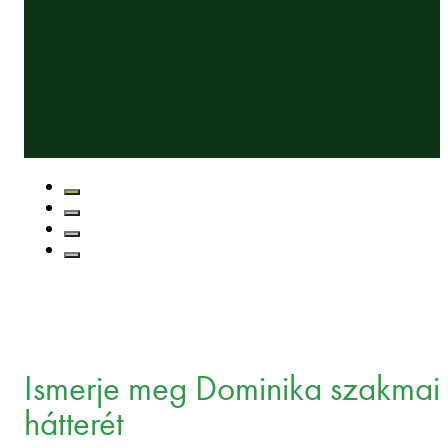
Ismerje meg Dominika szakmai
hátterét