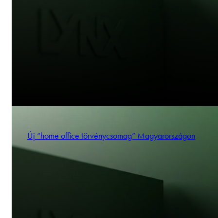
Új “home office törvénycsomag” Magyarországon