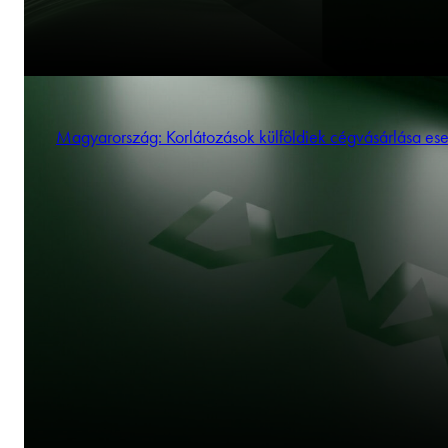
Magyarország: Korlátozások külföldiek cégvásárlása es