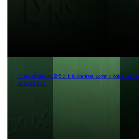
Fontos döntés a külföldi kiküldetések során alkalmazandó
minimálbérről