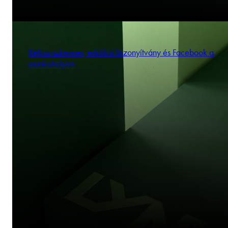
Retina szkenner, erkölcsi bizonyítvány és Facebook a
munkahelyen