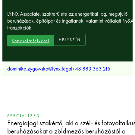
LYNX Associate, szakterülete az energetikai jog, megújuló
beruházások, építőipar és ingatlanok, valamint vállalati M&A
tranzakciók.
HELYSZÍN
Kapcsolatfelvétel
dominika.zygowska@lynx.legal
+48 883 363 215
SPECIALIZED
Energiajogi szakértő, aki a szél- és fotovoltaiku
beruházásokat a zöldmezős beruházástól a