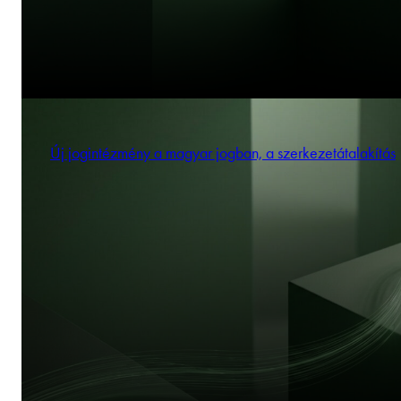
Új jogintézmény a magyar jogban, a szerkezetátalakítás