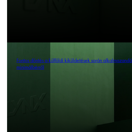
Fontos döntés a külföldi kiküldetések során alkalmazandó
minimálbérről