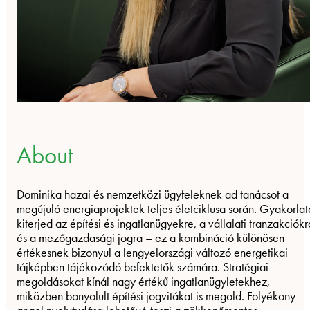
About
Dominika hazai és nemzetközi ügyfeleknek ad tanácsot a
megújuló energiaprojektek teljes életciklusa során. Gyakorlat
kiterjed az építési és ingatlanügyekre, a vállalati tranzakciókr
és a mezőgazdasági jogra – ez a kombináció különösen
értékesnek bizonyul a lengyelországi változó energetikai
tájképben tájékozódó befektetők számára. Stratégiai
megoldásokat kínál nagy értékű ingatlanügyletekhez,
miközben bonyolult építési jogvitákat is megold. Folyékony