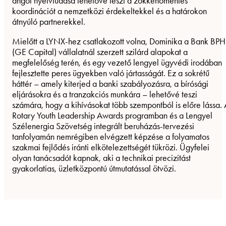
angol nyelvtudása lehetővé teszi a zökkenőmentes
koordinációt a nemzetközi érdekeltekkel és a határokon
átnyúló partnerekkel.
Mielőtt a LYNX-hez csatlakozott volna, Dominika a Bank BPH
(GE Capital) vállalatnál szerzett szilárd alapokat a
megfelelőség terén, és egy vezető lengyel ügyvédi irodában
fejlesztette peres ügyekben való jártasságát. Ez a sokrétű
háttér – amely kiterjed a banki szabályozásra, a bírósági
eljárásokra és a tranzakciós munkára – lehetővé teszi
számára, hogy a kihívásokat több szempontból is előre lássa.
Rotary Youth Leadership Awards programban és a Lengyel
Szélenergia Szövetség integrált beruházás-tervezési
tanfolyamán nemrégiben elvégzett képzése a folyamatos
szakmai fejlődés iránti elkötelezettségét tükrözi. Ügyfelei
olyan tanácsadót kapnak, aki a technikai precizitást
gyakorlatias, üzletközpontú útmutatással ötvözi.