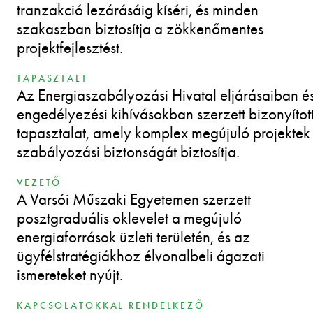
tranzakció lezárásáig kíséri, és minden
szakaszban biztosítja a zökkenőmentes
projektfejlesztést.
TAPASZTALT
Az Energiaszabályozási Hivatal eljárásaiban é
engedélyezési kihívásokban szerzett bizonyítot
tapasztalat, amely komplex megújuló projektek
szabályozási biztonságát biztosítja.
VEZETŐ
A Varsói Műszaki Egyetemen szerzett
posztgraduális oklevelet a megújuló
energiaforrások üzleti területén, és az
ügyfélstratégiákhoz élvonalbeli ágazati
ismereteket nyújt.
KAPCSOLATOKKAL RENDELKEZŐ