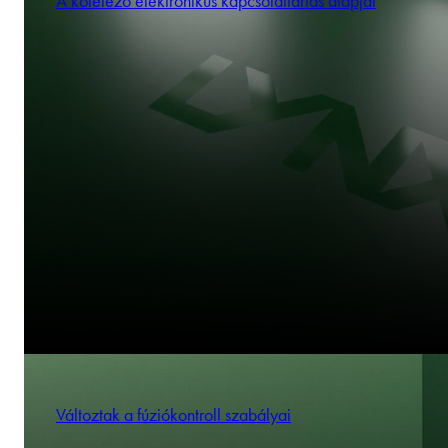
A kötelező elektronikus kapcsolattartás alapjai
Változtak a fúziókontroll szabályai