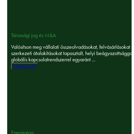
Társasági jog és M&A
Valósítson meg vállalati összeolvadásokat, felvásárlásokat é
szerkezeti átalakításokat tapasztalt, helyi beágyazottsággal
globális kapcsolatrendszerrel egyaránt ...
Fedezze fel
Energiajog