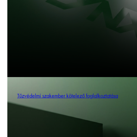
Tűzvédelmi szakember kötelező foglalkoztatása