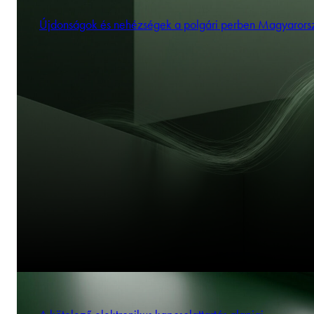
Újdonságok és nehézségek a polgári perben Magyaror