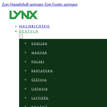
Zum Hauptinhalt springen
Zum Footer springen
NACHRICHTEN
DEUTSCH
ENGLISH
MAGYAR
POLSKI
БЪЛГАРСКИ
ČEŠTINA
LIETUVIŲ
LATVIEŠU