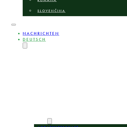
ROMÂNĂ
SLOVENČINA
NACHRICHTEN
DEUTSCH
ENGLISH
MAGYAR
POLSKI
БЪЛГАРСКИ
ČEŠTINA
LIETUVIŲ
LATVIEŠU
ROMÂNĂ
SLOVENČINA
ÜBER
EXPERTEN
BEREICHE