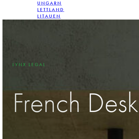
UNGARN
LETTLAND
LITAUEN
POLEN
RUMÄNIEN
SLOVAKIA
LYNX LEGAL
French Desk