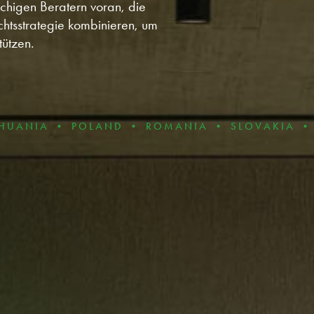
chigen Beratern voran, die
chtsstrategie kombinieren, um
tützen.
 • POLAND • ROMANIA • SLOVAKIA • BULGARI