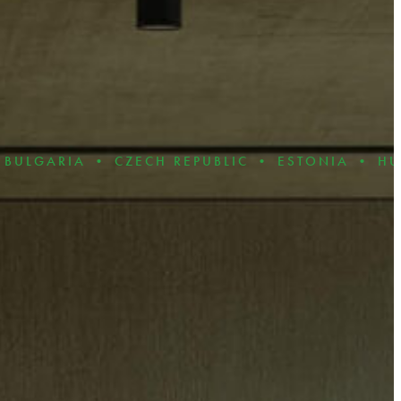
A • CZECH REPUBLIC • ESTONIA • HUNGARY •