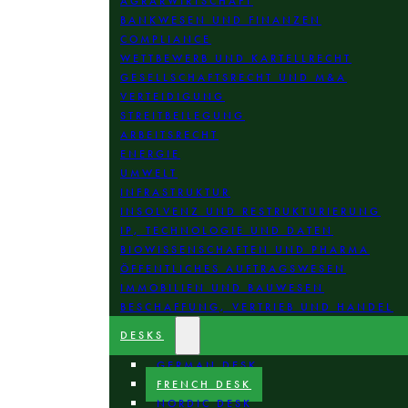
AGRARWIRTSCHAFT
BANKWESEN UND FINANZEN
COMPLIANCE
WETTBEWERB UND KARTELLRECHT
GESELLSCHAFTSRECHT UND M&A
VERTEIDIGUNG
STREITBEILEGUNG
ARBEITSRECHT
ENERGIE
UMWELT
INFRASTRUKTUR
INSOLVENZ UND RESTRUKTURIERUNG
IP, TECHNOLOGIE UND DATEN
BIOWISSENSCHAFTEN UND PHARMA
ÖFFENTLICHES AUFTRAGSWESEN
IMMOBILIEN UND BAUWESEN
BESCHAFFUNG, VERTRIEB UND HANDEL
DESKS
GERMAN DESK
FRENCH DESK
NORDIC DESK