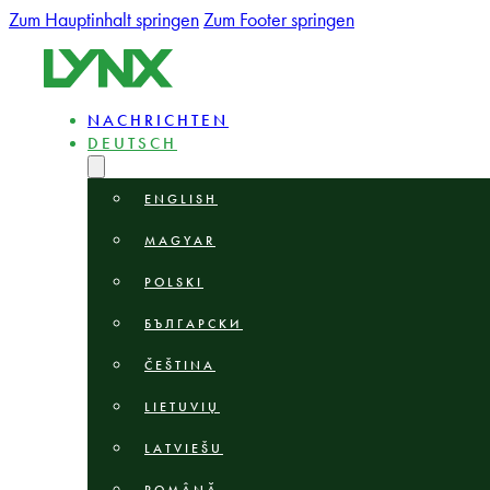
Zum Hauptinhalt springen
Zum Footer springen
NACHRICHTEN
DEUTSCH
ENGLISH
MAGYAR
POLSKI
БЪЛГАРСКИ
ČEŠTINA
LIETUVIŲ
LATVIEŠU