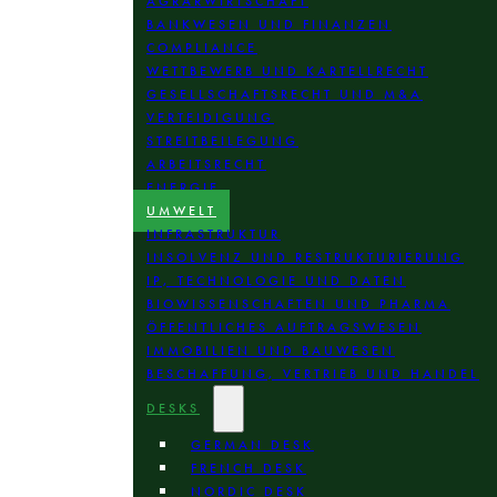
AGRARWIRTSCHAFT
BANKWESEN UND FINANZEN
COMPLIANCE
WETTBEWERB UND KARTELLRECHT
GESELLSCHAFTSRECHT UND M&A
VERTEIDIGUNG
STREITBEILEGUNG
ARBEITSRECHT
ENERGIE
UMWELT
INFRASTRUKTUR
INSOLVENZ UND RESTRUKTURIERUNG
IP, TECHNOLOGIE UND DATEN
BIOWISSENSCHAFTEN UND PHARMA
ÖFFENTLICHES AUFTRAGSWESEN
IMMOBILIEN UND BAUWESEN
BESCHAFFUNG, VERTRIEB UND HANDEL
DESKS
GERMAN DESK
FRENCH DESK
NORDIC DESK