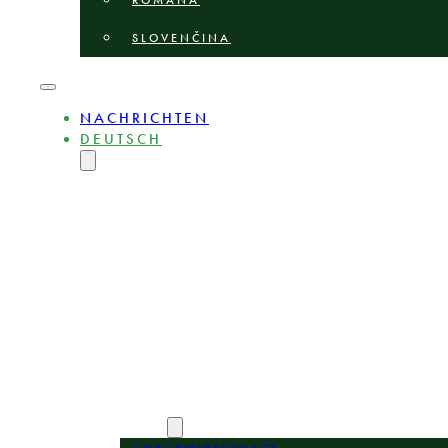
ROMÂNĂ
SLOVENČINA
NACHRICHTEN
DEUTSCH
ENGLISH
MAGYAR
POLSKI
БЪЛГАРСКИ
ČEŠTINA
LIETUVIŲ
LATVIEŠU
ROMÂNĂ
SLOVENČINA
ÜBER
EXPERTEN
BEREICHE