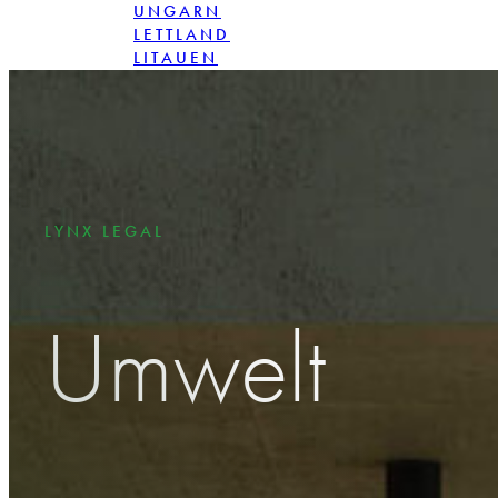
UNGARN
LETTLAND
LITAUEN
POLEN
RUMÄNIEN
SLOVAKIA
LYNX LEGAL
Umwelt