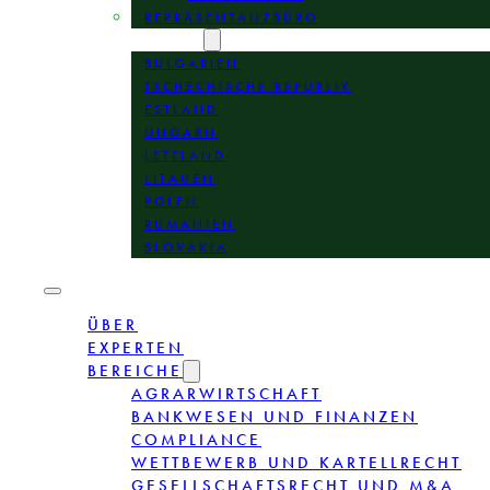
REPRÄSENTANZBÜRO
STANDORTE
BULGARIEN
TSCHECHISCHE REPUBLIK
ESTLAND
UNGARN
LETTLAND
LITAUEN
POLEN
RUMÄNIEN
SLOVAKIA
ÜBER
EXPERTEN
BEREICHE
AGRARWIRTSCHAFT
BANKWESEN UND FINANZEN
COMPLIANCE
WETTBEWERB UND KARTELLRECHT
GESELLSCHAFTSRECHT UND M&A