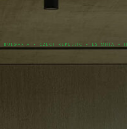
IA • CZECH REPUBLIC • ESTONIA • HUNGARY 