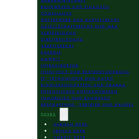
AGRARWIRTSCHAFT
BANKWESEN UND FINANZEN
COMPLIANCE
WETTBEWERB UND KARTELLRECHT
GESELLSCHAFTSRECHT UND M&A
VERTEIDIGUNG
STREITBEILEGUNG
ARBEITSRECHT
ENERGIE
UMWELT
INFRASTRUKTUR
INSOLVENZ UND RESTRUKTURIERUNG
IP, TECHNOLOGIE UND DATEN
BIOWISSENSCHAFTEN UND PHARMA
ÖFFENTLICHES AUFTRAGSWESEN
IMMOBILIEN UND BAUWESEN
BESCHAFFUNG, VERTRIEB UND HANDEL
DESKS
GERMAN DESK
FRENCH DESK
NORDIC DESK