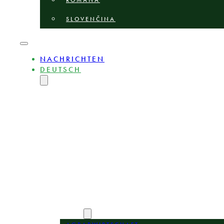
ROMÂNĂ
SLOVENČINA
NACHRICHTEN
DEUTSCH
ENGLISH
MAGYAR
POLSKI
БЪЛГАРСКИ
ČEŠTINA
LIETUVIŲ
LATVIEŠU
ROMÂNĂ
SLOVENČINA
ÜBER
EXPERTEN
BEREICHE