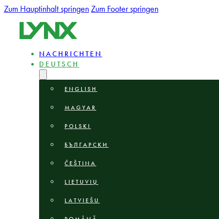
Zum Hauptinhalt springen
Zum Footer springen
NACHRICHTEN
DEUTSCH
ENGLISH
MAGYAR
POLSKI
БЪЛГАРСКИ
ČEŠTINA
LIETUVIŲ
LATVIEŠU