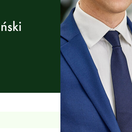
iński
chreitende
ernahmen sowie
.