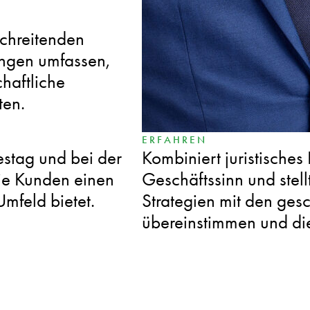
SPEZIALISIERT
schreitenden
Promotion in Rechtsve
ungen umfassen,
an der Universität Bayr
haftliche
Herausforderungen mit 
ten.
beantwortet.
ERFAHREN
stag und bei der
Kombiniert juristische
ie Kunden einen
Geschäftssinn und stellt
Umfeld bietet.
Strategien mit den gesc
übereinstimmen und di