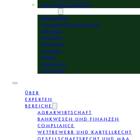
REPRÄSENTANZBÜRO
STANDORTE
BULGARIEN
TSCHECHISCHE REPUBLIK
ESTLAND
UNGARN
LETTLAND
LITAUEN
POLEN
RUMÄNIEN
SLOVAKIA
ÜBER
EXPERTEN
BEREICHE
AGRARWIRTSCHAFT
BANKWESEN UND FINANZEN
COMPLIANCE
WETTBEWERB UND KARTELLRECHT
GESELLSCHAFTSRECHT UND M&A