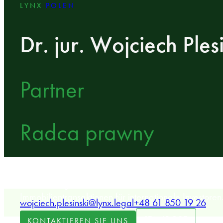
LYNX
POLEN
Dr. jur. Wojciech Ples
Partner
Radca prawny
LYNX Senior Associate, spezialisiert auf grenzübers
Rechtsstreitigkeiten, Unternehmensfusionen und -üb
Immobilientransaktionen für internationale Investoren
wojciech.plesinski@lynx.legal
+48 61 850 19 26
STANDORT
KONTAKTIEREN SIE UNS