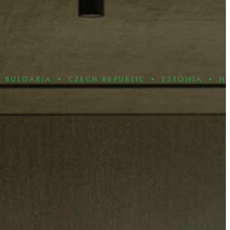
A • CZECH REPUBLIC • ESTONIA • HUNGARY •