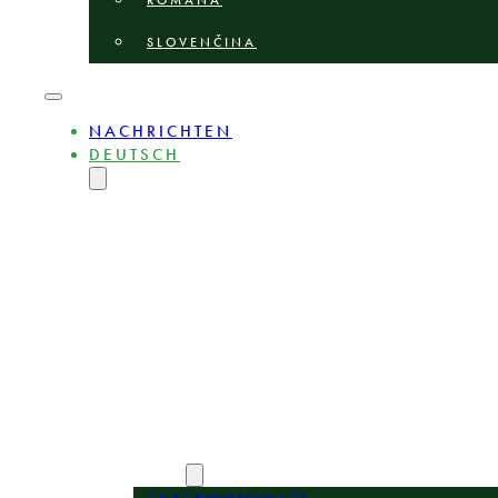
ROMÂNĂ
SLOVENČINA
NACHRICHTEN
DEUTSCH
ENGLISH
MAGYAR
POLSKI
БЪЛГАРСКИ
ČEŠTINA
LIETUVIŲ
LATVIEŠU
ROMÂNĂ
SLOVENČINA
ÜBER
EXPERTEN
BEREICHE