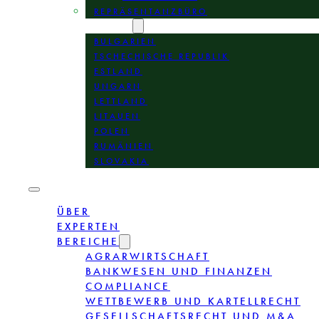
REPRÄSENTANZBÜRO
STANDORTE
BULGARIEN
TSCHECHISCHE REPUBLIK
ESTLAND
UNGARN
LETTLAND
LITAUEN
POLEN
RUMÄNIEN
SLOVAKIA
ÜBER
EXPERTEN
BEREICHE
AGRARWIRTSCHAFT
BANKWESEN UND FINANZEN
COMPLIANCE
WETTBEWERB UND KARTELLRECHT
GESELLSCHAFTSRECHT UND M&A