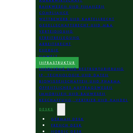
AGRARWIRTSCHAFT
BANKWESEN UND FINANZEN
COMPLIANCE
WETTBEWERB UND KARTELLRECHT
GESELLSCHAFTSRECHT UND M&A
VERTEIDIGUNG
STREITBEILEGUNG
ARBEITSRECHT
ENERGIE
UMWELT
INFRASTRUKTUR
INSOLVENZ UND RESTRUKTURIERUNG
IP, TECHNOLOGIE UND DATEN
BIOWISSENSCHAFTEN UND PHARMA
ÖFFENTLICHES AUFTRAGSWESEN
IMMOBILIEN UND BAUWESEN
BESCHAFFUNG, VERTRIEB UND HANDEL
DESKS
GERMAN DESK
FRENCH DESK
NORDIC DESK