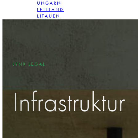
UNGARN
LETTLAND
LITAUEN
POLEN
RUMÄNIEN
SLOVAKIA
LYNX LEGAL
Infrastruktur