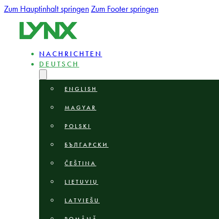
Zum Hauptinhalt springen
Zum Footer springen
NACHRICHTEN
DEUTSCH
ENGLISH
MAGYAR
POLSKI
БЪЛГАРСКИ
ČEŠTINA
LIETUVIŲ
LATVIEŠU