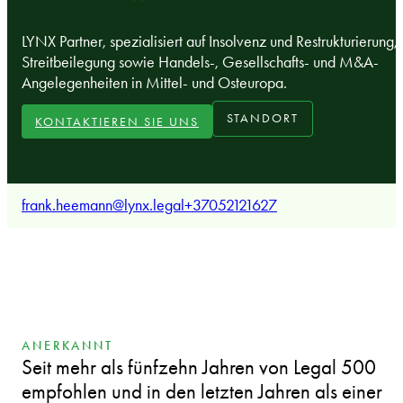
LYNX Partner, spezialisiert auf Insolvenz und Restrukturierung,
Streitbeilegung sowie Handels-, Gesellschafts- und M&A-
Angelegenheiten in Mittel- und Osteuropa.
STANDORT
KONTAKTIEREN SIE UNS
frank.heemann@lynx.legal
+37052121627
ANERKANNT
Seit mehr als fünfzehn Jahren von Legal 500
empfohlen und in den letzten Jahren als einer