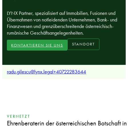
LYNX Partner, spezialisiert auf Immobilien, Fusionen und
Übernahmen von notleidenden Unternehmen, Bank- und
Finanzwesen und grenzüberschreitende österreichisch-
rumänische Geschäftsangelegenheiten.
STANDORT
KONTAKTIEREN SIE UNS
radu.gilescu@lynx.legal
+40722283644
VERNETZT
Ehrenberaterin der österreichischen Botschaft in