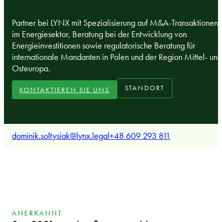
Partner bei LYNX mit Spezialisierung auf M&A-Transaktionen
im Energiesektor, Beratung bei der Entwicklung von
Energieinvestitionen sowie regulatorische Beratung für
internationale Mandanten in Polen und der Region Mittel- und
Osteuropa.
STANDORT
KONTAKTIEREN SIE UNS
dominik.soltysiak@lynx.legal
+48 609 293 811
ANERKANNT