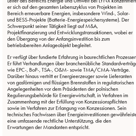
Leiter des Bereichs Energie und Umwelt bei LYNX konzentriert
er sich auf den gesamten Lebenszyklus von Projekten im
Bereich erneuerbare Energien, insbesondere Wind-, Solar-
und BESS-Projekte (Batterie-Energiespeichersysteme). Der
Schwerpunkt seiner Tätigkeit liegt auf M&A,
Projektfinanzierung und Entwicklungstransaktionen, wobei er
den Übergang von der Anfangsinvestition bis zum
betriebsbereiten Anlageobjekt begleitet.
Er verfügt über fundierte Erfahrung in baurechtlichen Prozessen
Er führt Verhandlungen über branchenübliche Standardverträg
wie EPC-, BoP-, TSA-, O&M- sowie TMA/CMA-Verträge.
Darüber hinaus vertritt er Energieerzeuger sowie Lieferanten
von gasförmigen und flüssigen Brennstoffen in regulatorischen
Angelegenheiten vor dem Präsidenten der polnischen
Regulierungsbehörde für Energiewirtschaft, in Verfahren im
Zusammenhang mit der Erfüllung von Konzessionspflichten
sowie im Verfahren zur Erlangung von Konzessionen. Sein
technisches Fachwissen über Energieinvestitionen gewährleist
eine umfassende rechtliche Unterstützung, die den
Erwartungen der Mandanten entspricht.