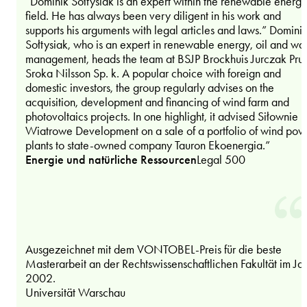
“Dominik Sołtysiak is an expert within the renewable energy
field. He has always been very diligent in his work and
supports his arguments with legal articles and laws.” Domini
Sołtysiak, who is an expert in renewable energy, oil and wa
management, heads the team at BSJP Brockhuis Jurczak Pru
Sroka Nilsson Sp. k. A popular choice with foreign and
domestic investors, the group regularly advises on the
acquisition, development and financing of wind farm and
photovoltaics projects. In one highlight, it advised Siłownie
Wiatrowe Development on a sale of a portfolio of wind pow
plants to state-owned company Tauron Ekoenergia.”
Energie und natürliche Ressourcen
Legal 500
Ausgezeichnet mit dem VONTOBEL-Preis für die beste
Masterarbeit an der Rechtswissenschaftlichen Fakultät im Ja
2002.
Universität Warschau