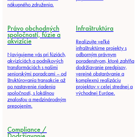
nákupného združenia.
Právo obchodných
Infraštruktúra
spoločností, fúzie a
akvizície
Realizujte veľké
infraštruktúrne projekty s
Navigujeme vás pri fúziách,
odborným právnym
akvizíciách a podnikových
poradenstvom, ktoré zahŕňa
transformáciách s našimi
dodržiavanie predpisov,
seniorskými poradcami – od
verejné obstarávanie a
štruktúrovania transakcie až
komplexnú realizáciu
po nastavenie riadenia
projektov v celej strednej a
spoločnosti, s lokálnou
východnej Európe.
znalosťou a medzinárodným
prepojením.
Compliance /
Dodržiavanie