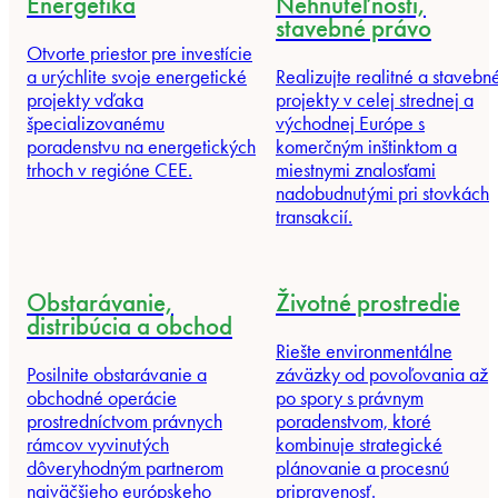
Energetika
Nehnuteľnosti,
stavebné právo
Otvorte priestor pre investície
a urýchlite svoje energetické
Realizujte realitné a stavebn
projekty vďaka
projekty v celej strednej a
špecializovanému
východnej Európe s
poradenstvu na energetických
komerčným inštinktom a
trhoch v regióne CEE.
miestnymi znalosťami
nadobudnutými pri stovkách
transakcií.
Obstarávanie,
Životné prostredie
distribúcia a obchod
Riešte environmentálne
Posilnite obstarávanie a
záväzky od povoľovania až
obchodné operácie
po spory s právnym
prostredníctvom právnych
poradenstvom, ktoré
rámcov vyvinutých
kombinuje strategické
dôveryhodným partnerom
plánovanie a procesnú
najväčšieho európskeho
pripravenosť.