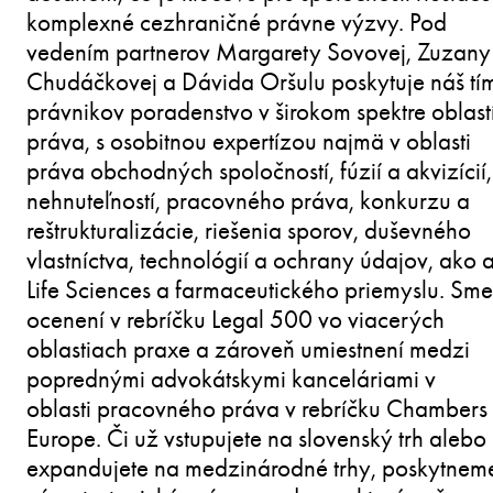
komplexné cezhraničné právne výzvy. Pod
vedením partnerov Margarety Sovovej, Zuzany
Chudáčkovej a Dávida Oršulu poskytuje náš tí
právnikov poradenstvo v širokom spektre oblast
práva, s osobitnou expertízou najmä v oblasti
práva obchodných spoločností, fúzií a akvizícií,
nehnuteľností, pracovného práva, konkurzu a
reštrukturalizácie, riešenia sporov, duševného
vlastníctva, technológií a ochrany údajov, ako a
Life Sciences a farmaceutického priemyslu. Sme
ocenení v rebríčku Legal 500 vo viacerých
oblastiach praxe a zároveň umiestnení medzi
poprednými advokátskymi kanceláriami v
oblasti pracovného práva v rebríčku Chambers
Europe. Či už vstupujete na slovenský trh alebo
expandujete na medzinárodné trhy, poskytnem