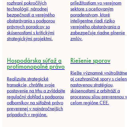
rozhraní pokročilých
príležitostiam vo verejnom
technológií, národnej
sektore s oceňovaným
bezpečnosti a verejného
poradenstvom, ktoré
obstarávania s podporou
inteligentne riadi riziko
právnych poradcov so
verejného obstarávania a
skúsenosťami s kritickými
zabezpečuje riadne plnenie
strategickými projektmi.
zmlúv.
Hospodárska súťaž a
Riešenie sporov
protimonopolné právo
Riešte významné vnútroštátn
Realizujte strategické
aj cezhraničné spory s ciele
transakcie, chráňte svoje
nastavenou stratégiou,
postavenie na trhu a zvládajte
skúsenosťami z arbitráží a
regulačný dohľad s podporou
procesnou silou preverenou 
odborníkov na súťažné právo
celom regióne CEE.
preverenej v najnáročnejších
prípadoch v regióne.