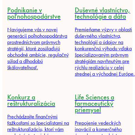
Podnikanie v
Duševné vlastníctvo,
poľnohospodárstve
technológie a dáta
Navigujeme vás v novej
Premieňame výzvy v oblasti
generácii poľnohospodárstva
duševného vlastníctva,
prostredníctvom právnych
technológií a údajov na
stratégií, ktoré zosúlaďujú
konkurenčnú výhodu vďaka
obchodné ambície, regulačný
špecializovaným právnym
súlad a dlhodobú
stratégiám navrhnutým pre
škálovateľnosť.
rýchlu realizáciu v celej
strednej a východnej Európe.
Konkurz a
Life Sciences a
reštrukturalizácia
farmaceutický
priemysel
Prechádzajte finančnými
ťažkosťami so špecialistami na
Prepojenie vedeckých
reštrukturalizáciu, ktorí vám
inovácií a komerčného