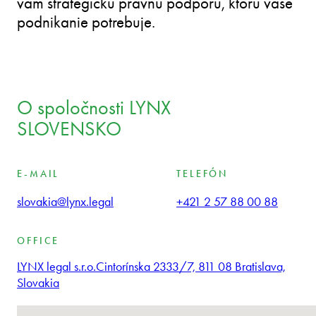
vám strategickú právnu podporu, ktorú vaše
podnikanie potrebuje.
O spoločnosti LYNX
SLOVENSKO
E-MAIL
TELEFÓN
slovakia@lynx.legal
+421 2 57 88 00 88
OFFICE
LYNX legal s.r.o.
Cintorínska 2333/7, 811 08 Bratislava,
Slovakia
Nenašli sa žiadne lokality