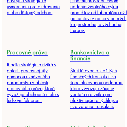
poskytnú strategické
úspechu prostredníctvom
usmernenie pre ozdravenie
riadenia životného cyklu
alebo dôstojný odchod.
produktov od laboratória až 
pacientovi v rámci viacerých
krajín strednej a východnej
Európy.
Pracovné právo
Bankovníctvo a
financie
Riaďte stratégiu a riziká v
oblasti pracovnej sily
Štruktúrovanie zložitých
pomocou uznávaného
finančných transakcií so
poradenstva v oblasti
špecializovanou podporou,
pracovného práva, ktoré
ktorá vyvažuje záujmy
vyvažuje obchodné ciele s
veriteľa a dlžníka pre
ľudským faktorom.
efektívnejšie a rýchlejšie
uzatváranie transakcií.