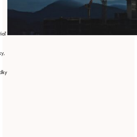
iaľ
ky,
edky