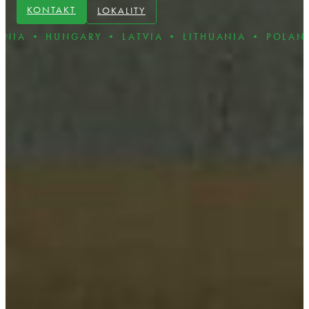
KONTAKT
LOKALITY
NGARY • LATVIA • LITHUANIA • POLAND • ROMAN