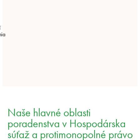
í
nia
Naše hlavné oblasti
poradenstva v Hospodárska
súťaž a protimonopolné právo