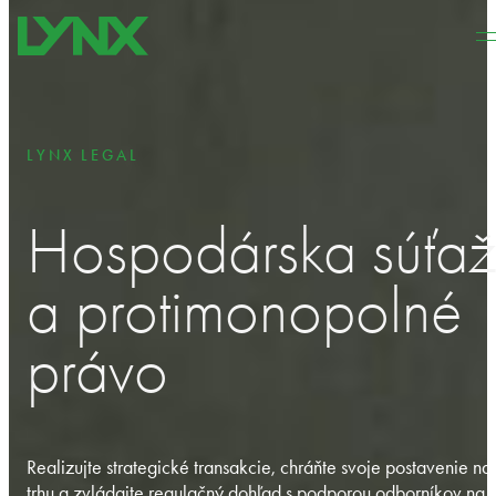
Preskočiť na hlavný obsah
Preskočiť na pätičku
LYNX LEGAL
Hospodárska súťa
a protimonopolné
právo
Realizujte strategické transakcie, chráňte svoje postavenie na
trhu a zvládajte regulačný dohľad s podporou odborníkov na