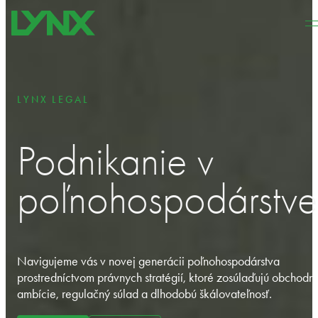
Preskočiť na hlavný obsah
Preskočiť na pätičku
LYNX LEGAL
Podnikanie v
poľnohospodárstve
Navigujeme vás v novej generácii poľnohospodárstva
prostredníctvom právnych stratégií, ktoré zosúlaďujú obchodn
ambície, regulačný súlad a dlhodobú škálovateľnosť.