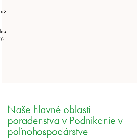
 už
lne
y,
Naše hlavné oblasti
poradenstva v Podnikanie v
poľnohospodárstve