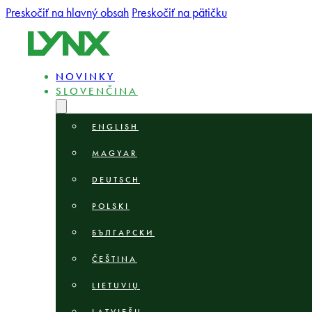
Preskočiť na hlavný obsah
Preskočiť na pätičku
NOVINKY
SLOVENČINA
ENGLISH
MAGYAR
DEUTSCH
POLSKI
БЪЛГАРСКИ
ČEŠTINA
LIETUVIŲ