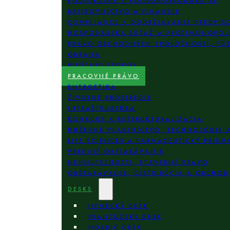
PODNIKANIE V POĽNOHOSPODÁRSTVE
BANKOVNÍCTVO A FINANCIE
COMPLIANCE / DODRŽIAVANIE PREDPIS
HOSPODÁRSKA SÚŤAŽ A PROTIMONOPOL
PRÁVO OBCHODNÝCH SPOLOČNOSTÍ, FÚZI
OBRANA
RIEŠENIE SPOROV
PRACOVNÉ PRÁVO
ENERGETIKA
ŽIVOTNÉ PROSTREDIE
INFRAŠTRUKTÚRA
KONKURZ A REŠTRUKTURALIZÁCIA
DUŠEVNÉ VLASTNÍCTVO, TECHNOLÓGIE 
LIFE SCIENCES A FARMACEUTICKÝ PRIEM
VEREJNÉ OBSTARÁVANIE
NEHNUTEĽNOSTI, STAVEBNÉ PRÁVO
OBSTARÁVANIE, DISTRIBÚCIA A OBCHOD
DESKS
NEMECKÝ DESK
FRANCÚZSKY DESK
NORDIC DESK