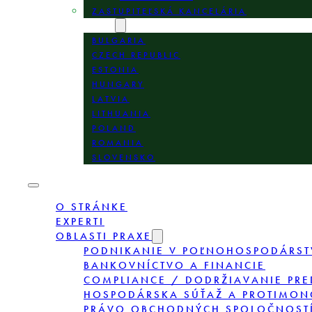
ZASTUPITEĽSKÁ KANCELÁRIA
LOKALITY
BULGARIA
CZECH REPUBLIC
ESTONIA
HUNGARY
LATVIA
LITHUANIA
POLAND
ROMANIA
SLOVENSKO
O STRÁNKE
EXPERTI
OBLASTI PRAXE
PODNIKANIE V POĽNOHOSPODÁRST
BANKOVNÍCTVO A FINANCIE
COMPLIANCE / DODRŽIAVANIE PRE
HOSPODÁRSKA SÚŤAŽ A PROTIMON
PRÁVO OBCHODNÝCH SPOLOČNOSTÍ,