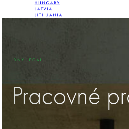
HUNGARY
LATVIA
LITHUANIA
POLAND
ROMANIA
SLOVENSKO
LYNX LEGAL
Pracovné p