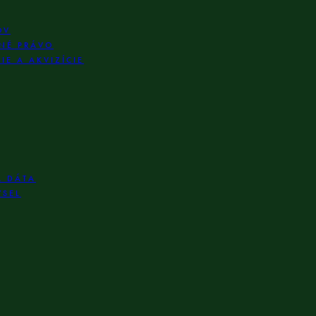
OV
NÉ PRÁVO
E A AKVIZÍCIE
A DÁTA
YSEL