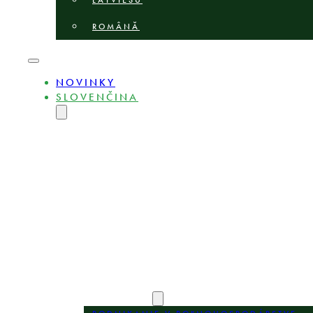
LATVIEŠU
ROMÂNĂ
NOVINKY
SLOVENČINA
ENGLISH
MAGYAR
DEUTSCH
POLSKI
БЪЛГАРСКИ
ČEŠTINA
LIETUVIŲ
LATVIEŠU
ROMÂNĂ
O STRÁNKE
EXPERTI
OBLASTI PRAXE