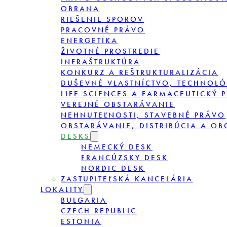
OBRANA
RIEŠENIE SPOROV
PRACOVNÉ PRÁVO
ENERGETIKA
ŽIVOTNÉ PROSTREDIE
INFRAŠTRUKTÚRA
KONKURZ A REŠTRUKTURALIZÁCIA
DUŠEVNÉ VLASTNÍCTVO, TECHNOLÓ
LIFE SCIENCES A FARMACEUTICKÝ 
VEREJNÉ OBSTARÁVANIE
NEHNUTEĽNOSTI, STAVEBNÉ PRÁVO
OBSTARÁVANIE, DISTRIBÚCIA A O
DESKS
NEMECKÝ DESK
FRANCÚZSKY DESK
NORDIC DESK
ZASTUPITEĽSKÁ KANCELÁRIA
LOKALITY
BULGARIA
CZECH REPUBLIC
ESTONIA