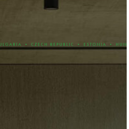
CZECH REPUBLIC • ESTONIA • HUNGARY • LA