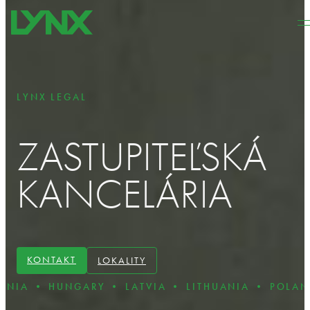
Preskočiť na hlavný obsah
Preskočiť na pätičku
LYNX LEGAL
ZASTUPITEĽSKÁ
KANCELÁRIA
KONTAKT
LOKALITY
ARY • LATVIA • LITHUANIA • POLAND • ROMANIA