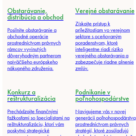
Obstarávanie,
Verejné obstarávanie
distribúcia a obchod
Získajte prístup k
Posilnite obstarávanie a
príležitostiam vo verejnom
obchodné operácie
sektore s oceňovaným
prostredníctvom právnych
poradenstvom, ktoré
rámcov vyvinutých
inteligentne riadi riziko
dôveryhodným partnerom
verejného obstarávania a
najväčšieho európskeho
zabezpečuje riadne plnenie
nákupného združenia.
zmlúv.
Konkurz a
Podnikanie v
reštrukturalizácia
poľnohospodárstve
Prechádzajte finančnými
Navigujeme vás v novej
ťažkosťami so špecialistami na
generácii poľnohospodárstva
reštrukturalizáciu, ktorí vám
prostredníctvom právnych
poskytnú strategické
stratégií, ktoré zosúlaďujú