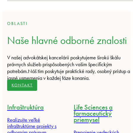
OBLASTI
Naše hlavné odborné znalosti
V našej advokátskej kancelárii poskytujeme širokú škálu
právnych služieb prispôsobených vašim špecifickým
potrebám.Náš tím poskytuje praktické rady, osobný prístup a
jasné usmernenia v každej fáze konania.
KONTAKT
Infraštruktúra
Life Sciences a
farmaceutický
priemysel
Realizujte veľké
infraštruktúrne projekty s
odborným právnym
Prepojenie vedeckých