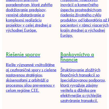
poradenstvom, ktoré zahŕňa
inovácií a komerčného
dodržiavanie predpisov,
úspechu prostredníctvom
verejné obstarávanie a
riadenia životného cyklu
komplexnú realizáciu
produktov od laboratória až 
projektov v celej strednej a
pacientovi v rámci viacerých
východnej Európe.
krajín strednej a východnej
Európy.
Riešenie sporov
Bankovníctvo a
financie
Riešte významné vnútroštátne
aj cezhraničné spory s cielene
Štruktúrovanie zložitých
nastavenou stratégiou,
finančných transakcií so
skúsenosťami z arbitráží a
špecializovanou podporou,
procesnou silou preverenou v
ktorá vyvažuje záujmy
celom regióne CEE.
veriteľa a dlžníka pre
efektívnejšie a rýchlejšie
uzatváranie transakcií.