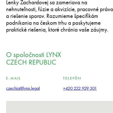
Lenky Zachardovej sa zameriava na
nehnuteľnosti, fúzie a akvizície, pracovné práv
a riešenie sporov. Rozumieme špecifikám
podnikania na českom trhu a poskytujeme
praktické riešenia, ktoré chránia vaše záujmy.
O spoločnosti LYNX
CZECH REPUBLIC
E-MAIL
TELEFÓN
czechia@lynx.legal
+420 222 929 301
Nenašli sa žiadne lokality