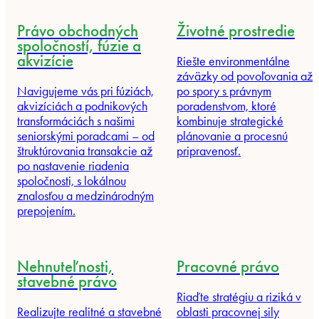
Právo obchodných
Životné prostredie
spoločností, fúzie a
akvizície
Riešte environmentálne
záväzky od povoľovania až
Navigujeme vás pri fúziách,
po spory s právnym
akvizíciách a podnikových
poradenstvom, ktoré
transformáciách s našimi
kombinuje strategické
seniorskými poradcami – od
plánovanie a procesnú
štruktúrovania transakcie až
pripravenosť.
po nastavenie riadenia
spoločnosti, s lokálnou
znalosťou a medzinárodným
prepojením.
Nehnuteľnosti,
Pracovné právo
stavebné právo
Riaďte stratégiu a riziká v
Realizujte realitné a stavebné
oblasti pracovnej sily