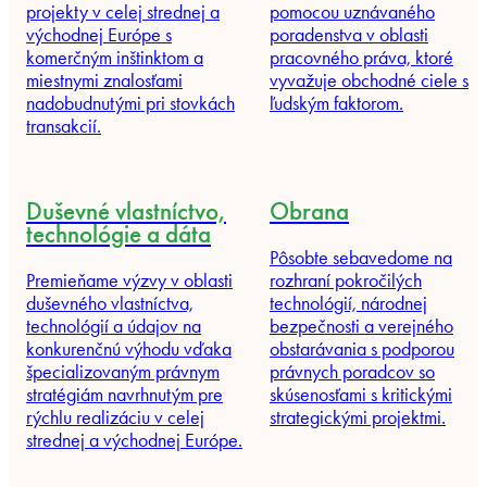
projekty v celej strednej a
pomocou uznávaného
východnej Európe s
poradenstva v oblasti
komerčným inštinktom a
pracovného práva, ktoré
miestnymi znalosťami
vyvažuje obchodné ciele s
nadobudnutými pri stovkách
ľudským faktorom.
transakcií.
Duševné vlastníctvo,
Obrana
technológie a dáta
Pôsobte sebavedome na
Premieňame výzvy v oblasti
rozhraní pokročilých
duševného vlastníctva,
technológií, národnej
technológií a údajov na
bezpečnosti a verejného
konkurenčnú výhodu vďaka
obstarávania s podporou
špecializovaným právnym
právnych poradcov so
stratégiám navrhnutým pre
skúsenosťami s kritickými
rýchlu realizáciu v celej
strategickými projektmi.
strednej a východnej Európe.