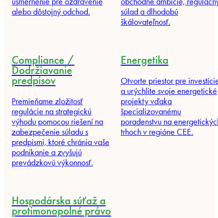
usmernenie pre ozdravenie
obchodné ambície, regulačn
alebo dôstojný odchod.
súlad a dlhodobú
škálovateľnosť.
Compliance /
Energetika
Dodržiavanie
predpisov
Otvorte priestor pre investíci
a urýchlite svoje energetické
Premieňame zložitosť
projekty vďaka
regulácie na strategickú
špecializovanému
výhodu pomocou riešení na
poradenstvu na energetickýc
zabezpečenie súladu s
trhoch v regióne CEE.
predpismi, ktoré chránia vaše
podnikanie a zvyšujú
prevádzkovú výkonnosť.
Hospodárska súťaž a
protimonopolné právo